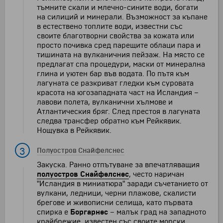
тъмните скали и млечно-сините води, богати
на силиций и минерали. Възможност за къпане
в естествено топлите води, известни със
своите благотворни свойства за кожата или
просто почивка сред парещите облаци пара и
тишината на вулканичния пейзаж. На място се
предлагат спа процедури, маски от минерална
глина и уютен бар във водата. По пътя към
лагуната се разкриват гледки към суровата
красота на югозападната част на Исландия –
лавови полета, вулканични хълмове и
Атлантическия бряг. След престоя в лагуната
следва трансфер обратно към Рейкявик.
Нощувка в Рейкявик.
3
Полуостров Снайфелснес
Закуска. Ранно отпътуване за впечатляващия
полуостров Снайфелснес
, често наричан
"Исландия в миниатюра" заради съчетанието от
вулкани, ледници, черни плажове, скалисти
брегове и живописни селища, като първата
спирка е
Боргарнес
– малък град на западното
крайбрежие, известен със своите морски