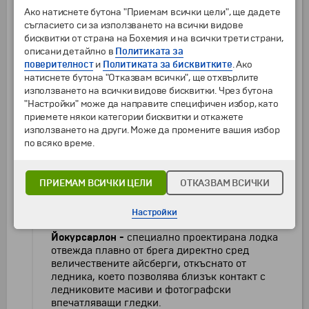
спирка е
ледниковата лагуна Йокулсарлон
,
Ако натиснете бутона "Приемам всички цели", ще дадете
където големи айсберги плават бавно по
съгласието си за използването на всички видове
водата, отразявайки небето и създавайки
бисквитки от страна на Бохемия и на всички трети страни,
невероятни сини, бели и тюркоазени оттенъци.
описани детайлно в
Политиката за
Лагуната е дом на различни морски птици, а
поверителност
и
Политиката за бисквитките
. Ако
спокойната вода и величествените ледници
натиснете бутона "Отказвам всички", ще отхвърлите
предлагат усещане за сурова, непокътната
използването на всички видове бисквитки. Чрез бутона
природа. Посещение на
Диамантения плаж
–
"Настройки" може да направите специфичен избор, като
плаж с черен вулканичен пясък, по който са
приемете някои категории бисквитки и откажете
разпръснати ледени блокове, сякаш огледални
използването на други. Може да промените вашия избор
диаманти. Контрастът между черния пясък и
по всяко време.
кристалните ледени късове създава магическа
атмосфера, особено при изгрев или залез.
Плажът е популярен сред фотографите и
ПРИЕМАМ ВСИЧКИ ЦЕЛИ
ОТКАЗВАМ ВСИЧКИ
любителите на природата заради уникалните
светлинни ефекти и текстури.
По желание и
срещу допълнително заплащане: Разходка с
Настройки
лодка Амфибия в ледената лагуна
Йокурсарлон -
специално проектирана лодка
отвежда плавно от брега директно сред
величествените айсберги, откъснато от
ледника, което позволява близък контакт с
ледниковите масиви и фотографски
впечатляващи гледки.