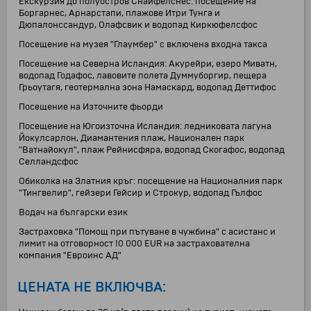
Екскурзия до полуостров Снайфелснес: посещение на
Боргарнес, Арнарстапи, плажове Итри Тунга и
Дюпалонссандур, Олафсвик и водопад Киркюфелсфос
Посещение на музея "Глаумбер" с включена входна такса
Посещение на Северна Исландия: Акурейри, езеро Миватн,
водопад Годафос, лавовите полета Думмуборгир, пещера
Грьоутагя, геотермална зона Намаскард, водопад Деттифос
Посещение на Източните фьорди
Посещение на Югоизточна Исландия: ледниковата лагуна
Йокулсарлон, Диамантения плаж, Национален парк
"Ватнайокул", плаж Рейнисфяра, водопад Скогафос, водопад
Селландсфос
Обиколка на Златния кръг: посещение на Националния парк
"Тингвелир", гейзери Гейсир и Строкур, водопад Гълфос
Водач на български език
Застраховка "Помощ при пътуване в чужбина" с асистанс и
лимит на отговорност 10 000 EUR на застрахователна
компания "Евроинс АД"
ЦЕНАТА НЕ ВКЛЮЧВА: