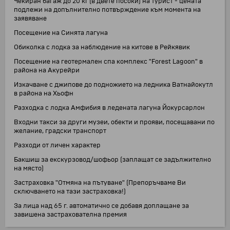
Чекиран багаж до 20 кг (в двете посоки) на турист - цената
подлежи на допълнително потвърждение към момента на
заявяване
Посещение на Синята лагуна
Обиколка с лодка за наблюдение на китове в Рейкявик
Посещение на геотермален спа комплекс "Forest Lagoon" в
района на Акурейри
Изкачване с джипове до подножието на ледника Ватнайокутл
в района на Хьофн
Разходка с лодка Амфибия в ледената лагуна Йокурсарлон
Входни такси за други музеи, обекти и прояви, посещавани по
желание, градски транспорт
Разходи от личен характер
Бакшиш за екскурзовод/шофьор (заплащат се задължително
на място)
Застраховка "Отмяна на пътуване" (Препоръчваме Ви
сключването на тази застраховка!)
За лица над 65 г. автоматично се добавя доплащане за
завишена застрахователна премия