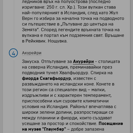
ледников връх на полуострова (последно
изригване: 250 г. сл. Хр.). Този вулкан става
най-популярният в Исландия, след като Жул
Верн го избира за начална точка на подводното
си пътешествие в „Пътуване до центъра на
Земята“. Според легендите връхната точка на
вулкана е портал към подземния свят. Връщане
в Рейкявик. Нощувка.
4
Акурейри
Закуска. Отпътуване за
Акурейри
- столицата
на северна Исландия, преминавайки през
подводния тунел Хвалфьордур. Спирка на
фиорда Скагафьордур
, известен с
развъждането на исландски коне. Конете в
този регион са специален вид – малки,
издръжливи и с характерен темперамент,
приспособени към суровите климатични
условия на Исландия. Районът впечатлява с
широки зелени долини, разпростиращи се
между планини и фиорди, които създават
усещане за простор и спокойствие.
Посещение
на музея "Глаумбер"
– добре запазена