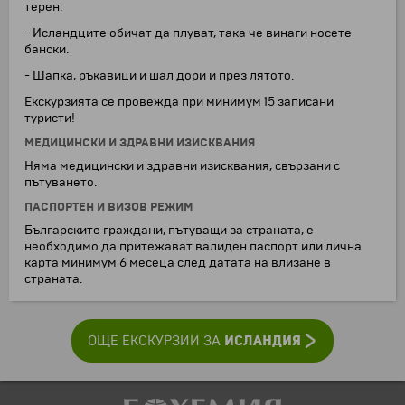
терен.
- Исландците обичат да плуват, така че винаги носете
бански.
- Шапка, ръкавици и шал дори и през лятото.
Екскурзията се провежда при минимум 15 записани
туристи!
МЕДИЦИНСКИ И ЗДРАВНИ ИЗИСКВАНИЯ
Няма медицински и здравни изисквания, свързани с
пътуването.
ПАСПОРТЕН И ВИЗОВ РЕЖИМ
Българските граждани, пътуващи за страната, е
необходимо да притежават валиден паспорт или лична
карта минимум 6 месеца след датата на влизане в
страната.
ИСЛАНДИЯ
ОЩЕ ЕКСКУРЗИИ ЗА