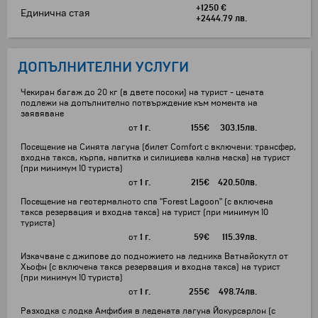
+1250 €
Единична стая
+2444.79 лв.
ДОПЪЛНИТЕЛНИ УСЛУГИ
Чекиран багаж до 20 кг (в двете посоки) на турист - цената
подлежи на допълнително потвърждение към момента на
заявяване
от
1 г.
155
€
303.15
лв.
Посещение на Синята лагуна (билет Comfort с включени: трансфер,
входна такса, кърпа, напитка и силициева кална маска) на турист
(при минимум 10 туриста)
от
1 г.
215
€
420.50
лв.
Посещение на геотермалното спа "Forest Lagoon" (с включена
такса резервация и входна такса) на турист (при минимум 10
туриста)
от
1 г.
59
€
115.39
лв.
Изкачване с джипове до подножието на ледника Ватнайокутл от
Хьофн (с включена такса резервация и входна такса) на турист
(при минимум 10 туриста)
от
1 г.
255
€
498.74
лв.
Разходка с лодка Амфибия в ледената лагуна Йокурсарлон (с