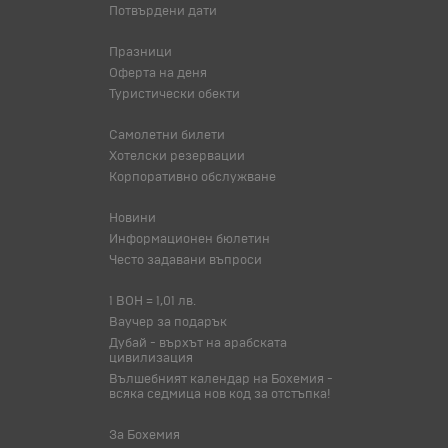
Потвърдени дати
Празници
Оферта на деня
Туристически обекти
Самолетни билети
Хотелски резервации
Корпоративно обслужване
Новини
Информационен бюлетин
Често задавани въпроси
1 BOH = 1,01 лв.
Ваучер за подарък
Дубай - върхът на арабската
цивилизация
Вълшебният календар на Бохемия -
всяка седмица нов код за отстъпка!
За Бохемия