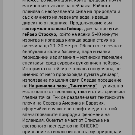
множество малки дъги, които придават почти
магично излъчване на пейзажа. Районът
пленява с необузданата сила на природата и
със сиянието на ледената вода, идваща
директно от ледника. Продължаваме към
геотермалната зона Гейсир
, дом на прочутия
гейзер Строкур
, който на всеки 5–10 минути
изригва и изпраща кипяща водна струя на
височина до 20–30 метра. Областта е осеяна с
бълбукащи кални басейни, пара и малки
периодични изригвания – истински термален
спектакъл сред суровия вулканичен пейзаж.
Историята на Гейсир е толкова популярна, че
именно от него произхожда думата „гейзер“,
използвана по целия свят. Следва посещение
на
Национален парк „Тингветлир“
– уникално
място както от геоложка, така и от историческа
гледна точка. Тук се раздалечават тектонските
плочи на Северна Америка и Евразия,
оформяйки внушителен рифт и един от най-
впечатляващите природни феномени на
Исландия. Обектът е част от Списъка на
световното наследство на ЮНЕСКО –
признание за изключителната му природна и