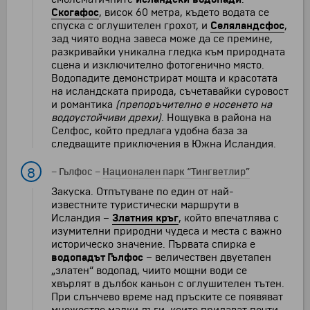
Скогафос
, висок 60 метра, където водата се
спуска с оглушителен грохот, и
Селяландсфос
,
зад чиято водна завеса може да се премине,
разкривайки уникална гледка към природната
сцена и изключително фотогенично място.
Водопадите демонстрират мощта и красотата
на исландската природа, съчетавайки суровост
и романтика
(препоръчително е носенето на
водоустойчиви дрехи)
. Нощувка в района на
Селфос, който предлага удобна база за
следващите приключения в Южна Исландия.
8
–
Гълфос
–
Национален парк “Тингветлир”
Закуска. Отпътуване по един от най-
известните туристически маршрути в
Исландия –
Златния кръг
, който впечатлява с
изумителни природни чудеса и места с важно
историческо значение. Първата спирка е
водопадът Гълфос
– величествен двуетапен
„златен“ водопад, чиито мощни води се
хвърлят в дълбок каньон с оглушителен тътен.
При слънчево време над пръските се появяват