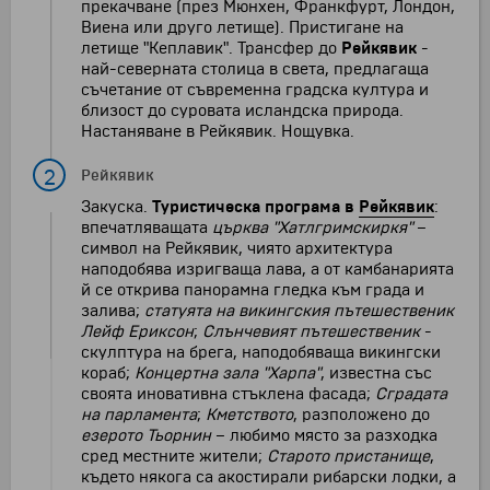
прeкачване (през Мюнхен, Франкфурт, Лондон,
Виена или друго летище). Пристигане на
летище "Кеплавик". Трансфер до
Рейкявик
-
най-северната столица в света, предлагаща
съчетание от съвременна градска култура и
близост до суровата исландска природа.
Настаняване в Рейкявик. Нощувка.
2
Рейкявик
Закуска.
Туристическа програма в
Рейкявик
:
впечатляващата
църква "Хатлгримскиркя"
–
символ на Рейкявик, чиято архитектура
наподобява изригваща лава, а от камбанарията
й се открива панорамна гледка към града и
залива;
статуята на викингския пътешественик
Лейф Ериксон
;
Слънчевият пътешественик
-
скулптура на брега, наподобяваща викингски
кораб;
Концертна зала "Харпа"
, известна със
своята иновативна стъклена фасада;
Сградата
на парламента
;
Кметството
, разположено до
езерото Тьорнин
– любимо място за разходка
сред местните жители;
Старото пристанище
,
където някога са акостирали рибарски лодки, а