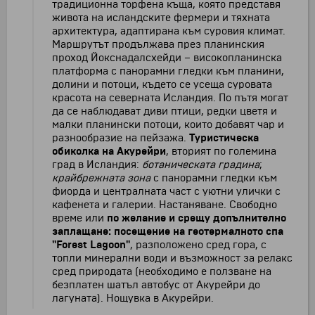
традиционна торфена къща, която представя
живота на исландските фермери и тяхната
архитектура, адаптирана към суровия климат.
Маршрутът продължава през планинския
проход Йокснадалсхейди – високопланинска
платформа с панорамни гледки към планини,
долини и потоци, където се усеща суровата
красота на северната Исландия. По пътя могат
да се наблюдават диви птици, редки цветя и
малки планински потоци, които добавят чар и
разнообразие на пейзажа.
Туристическа
обиколка на Акурейри
, вторият по големина
град в Исландия:
ботаническата градина
;
крайбрежната зона
с панорамни гледки към
фиорда и централната част с уютни улички с
кафенета и галерии. Настаняване. Свободно
време или
по желание и срещу допълнително
заплащане: посещение на геотермалното спа
"Forest Lagoon"
, разположено сред гора, с
топли минерални води и възможност за релакс
сред природата (необходимо е ползване на
безплатен шатъл автобус от Акурейри до
лагуната). Нощувка в Акурейри.