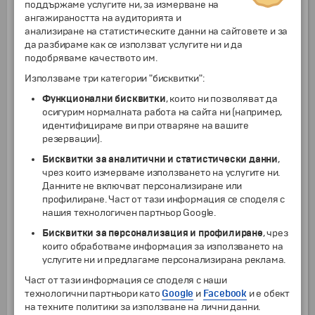
поддържаме услугите ни, за измерване на
и фауна на региона. Тук е единственото място в
ангажираността на аудиторията и
Исландия, където дивите елени се срещат
анализиране на статистическите данни на сайтовете и за
свободно в естествената си среда. Лятото този
да разбираме как се използват услугите ни и да
район често се радва на най-доброто време в
подобряваме качеството им.
Исландия, докато през зимата мъглата добавя
мистична атмосфера към планинските
Използваме три категории "бисквитки":
склонове и заливите. Пристигане в
Хьофн
,
Функционални бисквитки
, които ни позволяват да
малък рибарски град, известен с пресните
осигурим нормалната работа на сайта ни (например,
омари и красивата си морска панорама.
идентифицираме ви при отваряне на вашите
Свободно време или
по желание и срещу
резервации).
допълнително заплащане:
изкачване с
джипове до подножието на ледника
Бисквитки за аналитични и статистически данни
,
Ватнайокутл
– най-големият ледник в Европа
чрез които измерваме използването на услугите ни.
(около 3-4 часа). Приключението включва
Данните не включват персонализиране или
сафари с високопланински джип, преход по
профилиране. Част от тази информация се споделя с
снега, панорамни гледки към ледника и
нашия технологичен партньор Google.
усещане за суровата и величествена исландска
Бисквитки за персонализация и профилиране
, чрез
природа. Нощувка в Хьофн.
които обработваме информация за използването на
услугите ни и предлагаме персонализирана реклама.
Йокулсарлон
–
Национален парк Ватнайокул
–
7
Диамантения плаж
Част от тази информация се споделя с наши
Закуска. Отпътуване за живописното
технологични партньори като
Google
и
Facebook
и е обект
югоизточно крайбрежие на Исландия
. Първата
на техните политики за използване на лични данни.