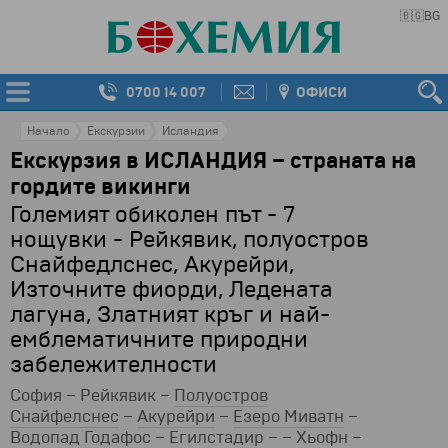
🇧🇬
BG
0700 14 007
ОФИСИ
Начало
Екскурзии
Исландия
Екскурзия в ИСЛАНДИЯ – страната на
гордите викинги
Големият обиколен път - 7
нощувки - Рейкявик, полуостров
Снайфедлснес, Акурейри,
Източните фиорди, Ледената
лагуна, Златният кръг и най-
емблематичните природни
забележителности
София – Рейкявик –
Полуостров
Снайфелснес
–
Акурейри
–
Езеро Миватн
–
Водопад Годафос
– Егилстадир – – Хьофн –