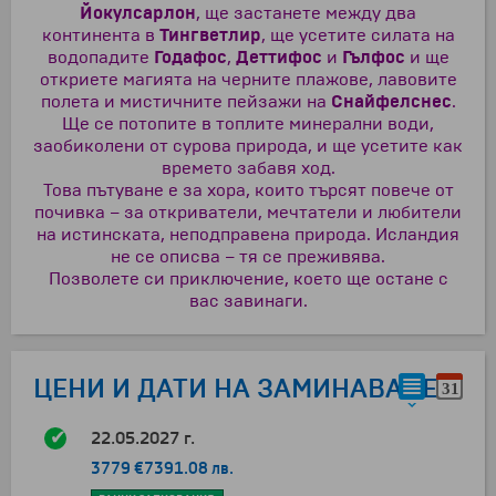
Йокулсарлон
, ще застанете между два
континента в
Тингветлир
, ще усетите силата на
водопадите
Годафос
,
Деттифос
и
Гълфос
и ще
откриете магията на черните плажове, лавовите
полета и мистичните пейзажи на
Снайфелснес
.
Ще се потопите в топлите минерални води,
заобиколени от сурова природа, и ще усетите как
времето забавя ход.
Това пътуване е за хора, които търсят повече от
почивка – за откриватели, мечтатели и любители
на истинската, неподправена природа. Исландия
не се описва – тя се преживява.
Позволете си приключение, което ще остане с
вас завинаги.
ЦЕНИ И ДАТИ НА ЗАМИНАВАНЕ
22.05.2027 г.
3779 €
7391.08 лв.