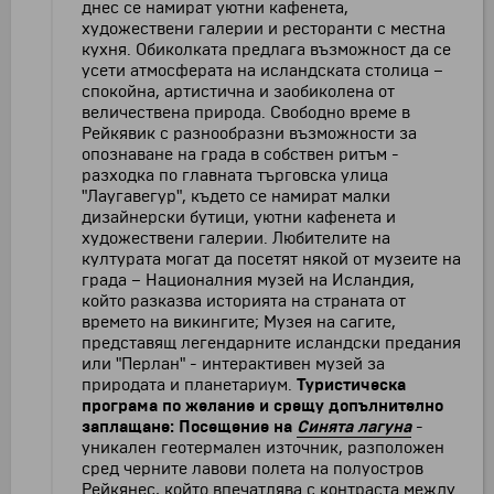
днес се намират уютни кафенета,
художествени галерии и ресторанти с местна
кухня. Обиколката предлага възможност да се
усети атмосферата на исландската столица –
спокойна, артистична и заобиколена от
величествена природа. Свободно време в
Рейкявик с разнообразни възможности за
опознаване на града в собствен ритъм -
разходка по главната търговска улица
"Лаугавегур", където се намират малки
дизайнерски бутици, уютни кафенета и
художествени галерии. Любителите на
културата могат да посетят някой от музеите на
града – Националния музей на Исландия,
който разказва историята на страната от
времето на викингите; Музея на сагите,
представящ легендарните исландски предания
или "Перлан" - интерактивен музей за
природата и планетариум.
Туристическа
програма по желание и срещу допълнително
заплащане: Посещение на
Синята лагуна
-
уникален геотермален източник, разположен
сред черните лавови полета на полуостров
Рейкянес, който впечатлява с контраста между