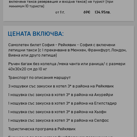
включена такса резервация и входна такса) на турист (при
минимум 10 туриста)
от
1 г.
69
€
134.95
лв.
ЦЕНАТА ВКЛЮЧВА:
Самолетен билет София - Рейкявик - София с включени
летищни такси (с 1 прекачване в Мюнхен, Франкфурт, Лондон,
Виена или друго летище)
Ръчен багаж без колелца /мека чанта или раница/ с размери
40х30х20 см до 10 кг
Транспорт по описания маршрут
3 нощувки със закуски в хотел 3* в района на Рейкявик
1 нощувка със закуска в хотел 3* в района на Акурейри
1 нощувка със закуска в хотел 3* в района на Егилстадир
1 нощувка със закуска в хотел 3* в района на Хьофн
1 нощувка със закуска в хотел 3* в района на Селфос
Туристическа програма в Рейкявик