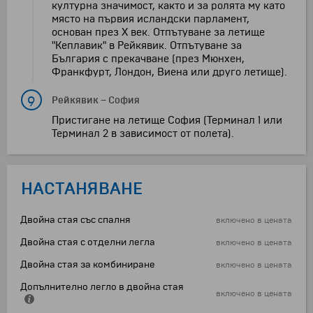
културна значимост, както и за ролята му като
място на първия исландски парламент,
основан през X век. Отпътуване за летище
"Кеплавик" в Рейкявик. Отпътуване за
България с прекачване (през Мюнхен,
Франкфурт, Лондон, Виена или друго летище).
9
Рейкявик
–
София
Пристигане на летище София (Терминал 1 или
Терминал 2 в зависимост от полета).
НАСТАНЯВАНЕ
Двойна стая със спалня
включено в цената
Двойна стая с отделни легла
включено в цената
Двойна стая за комбиниране
включено в цената
Допълнително легло в двойна стая
включено в цената