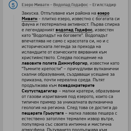
5
Езеро Миватн
–
Водопад Годафос
–
Егилстадир
Закуска. Отпътуване към района на
езеро
Миватн
- плитко езеро, известно с богатата си
фауна и геотермална активност. Първа спирка
е легендарният
водопад Годафос
, известен
като "Водопадът на боговете". Водопадът
впечатлява не само с красотата си, но и с
историческата легенда за прехода на
исландците от езическите вярвания към
християнството. Следва посещение на
лавовите полета Диммуборгир
, известни като
"Тъмните крепости" – причудливи вулканични
скални образувания, създаващи усещане за
приказна, почти нереална среда. Пътят
продължава към
псевдократерите
Скутустадагигар
– малки кратери, образувани
от газови изригвания под езерото, които са
типичен пример за уникалната вулканична
геология на региона. След това се достига до
пещерата Грьоутагя
– малка лавова пещера с
естествено затоплен термален извор вътре,
популярна със своята интимна и мистична
атмосфера. Пътуването продължава към