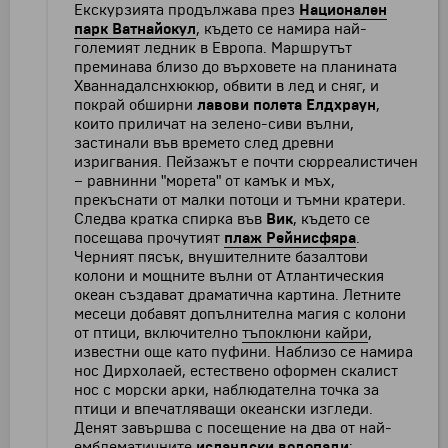
Екскурзията продължава през
Национален
парк Ватнайокул
, където се намира най-
големият ледник в Европа. Маршрутът
преминава близо до върховете на планината
Хваннадалснхюкюр, обвити в лед и сняг, и
покрай обширни
лавови полета Елдхраун
,
които приличат на зелено-сиви вълни,
застинали във времето след древни
изригвания. Пейзажът е почти сюрреалистичен
– равнинни "морета" от камък и мъх,
прекъснати от малки потоци и тъмни кратери.
Следва кратка спирка във
Вик
, където се
посещава прочутият
плаж Рейнисфяра
.
Черният пясък, внушителните базалтови
колони и мощните вълни от Атлантическия
океан създават драматична картина. Летните
месеци добавят допълнителна магия с колони
от птици, включително
тъпоклюни кайри
,
известни още като пуфини. Наблизо се намира
нос Дирхолаей, естествено оформен скалист
нос с морски арки, наблюдателна точка за
птици и впечатляващи океански изгледи.
Денят завършва с посещение на два от най-
емблематичните
исландски водопади
: