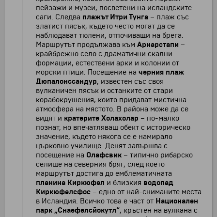
пейзажи и музеи, посветени на исландските
саги. Следва
плажът Итри Тунга
– плаж със
златист пясък, където често могат да се
наблюдават тюлени, отпочиващи на брега.
Маршрутът продължава към
Арнарстапи
–
крайбрежно село с драматични скални
формации, естествени арки и колонии от
морски птици. Посещение на
черния плаж
Дюпалонссандур
, известен със своя
вулканичен пясък и останките от стари
корабокрушения, които придават мистична
атмосфера на мястото. В района може да се
видят и
кратерите Холахолар
– по-малко
познат, но впечатляващ обект с историческо
значение, където някога се е намирало
църковно училище. Денят завършва с
посещение на
Олафсвик
– типично рибарско
селище на северния бряг, след което
маршрутът достига до емблематичната
планина Киркюфел
и близкия
водопад
Киркюфелсфос
– едно от най-сниманите места
в Исландия. Всичко това е част от
Национален
парк „Снаефелсйокутл“
, кръстен на вулкана с