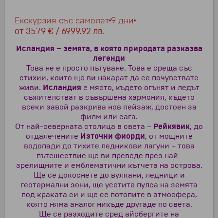
Екскурзия със самолет
9 дни
от
3579 € / 6999.92 лв.
Исландия – земята, в която природата разказва
легенди
Това не е просто пътуване. Това е среща със
стихии, които ще ви накарат да се почувствате
живи.
Исландия
е място, където огънят и ледът
съжителстват в съвършена хармония, където
всеки завой разкрива нов пейзаж, достоен за
филм или сага.
От най-северната столица в света –
Рейкявик
, до
отдалечените
Източни фиорди
, от мощните
водопади до тихите ледникови лагуни – това
пътешествие ще ви преведе през най-
зрелищните и емблематични кътчета на острова.
Ще се докоснете до вулкани, ледници и
геотермални зони, ще усетите пулса на земята
под краката си и ще се потопите в атмосфера,
която няма аналог никъде другаде по света.
Ще се разходите сред айсбергите на