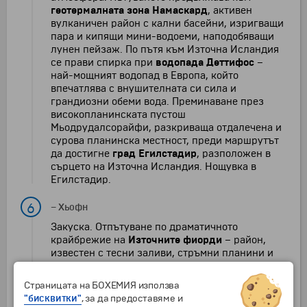
геотермалната зона Намаскард
, активен
вулканичен район с кални басейни, изригващи
пара и кипящи мини-водоеми, наподобяващи
лунен пейзаж. По пътя към Източна Исландия
се прави спирка при
водопада Деттифос
–
най-мощният водопад в Европа, който
впечатлява с внушителната си сила и
грандиозни обеми вода. Преминаване през
високопланинската пустош
Мьодрудалсорайфи, разкриваща отдалечена и
сурова планинска местност, преди маршрутът
да достигне
град Егилстадир
, разположен в
сърцето на Източна Исландия. Нощувка в
Егилстадир.
6
–
Хьофн
Закуска. Отпътуване по драматичното
крайбрежие на
Източните фиорди
– район,
известен с тесни заливи, стръмни планини и
живописни рибарски селища, запазили своя
автентичен чар и непокътнати от масовия
Страницата на БОХЕМИЯ използва
туризъм. По пътя могат да се видят чисти
"бисквитки"
, за да предоставяме и
езера, исторически ферми и уникалната флора