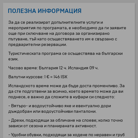
ПОЛЕЗНА ИНФОРМАЦИЯ
За да се реализират допълнителните услуги и
мероприятия по програмата, е необходимо да ги заявите
още при сключване на договора за организирано
пътуване, тъй като осъществяването им е свързано с
предварителни резервации.
Туристическата програма се осъществява на български
език.
Часово време: България 12 ч. Исландия 09 ч.
Валутни курсове: 1 € = 146 ISK
Исландското време може да бъде доста променливо. За
да сте подготвени за всичко, което времето може да ви
поднесе, е важно да сложите в куфари си следното:
- Вятъро- и водоустойчиво яке и евентуално дори
дъждобран или водоустойчиви панталони.
- Дрехи, подходящи за обличане на слоеве; колко точно
зависи от сезона и планираната активност.
- Удобни обувки, подходящи за ходене по неравен и груб