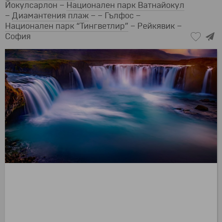
Йокулсарлон –
Национален парк Ватнайокул
–
Диамантения плаж
– – Гълфос –
Национален парк “Тингветлир”
– Рейкявик –
София