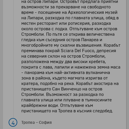
на остров Липари. Островът предлага приятни
възможности за прекарване на свободното
време - посещение на Археологическия музей
на Липари, разходка по главната улица, обяд в
местен ресторант или ротисерия, разходка
около острова с лодка. Отпътуване към остров
Стромболи. По пътя се открива величествена
гледка към съседния остров Панареа и
многобройните му скални възвишения. Корабът
преминава покрай Sciara Del Fuoco, депресия
на северния склон на остров Стромболи,
разположена между два високи хребета,
покрита с лава, лапили и нажежена земна маса
- панорама към най-активната вулканична
зона в района, където магмата изригва от
кратера, подобно на река. Корабът акостира на
пристанището Сан Винченцо на остров
Стромболи. Възможност за разходка по
главната улица или плуване в тъмносините
крайбрежни води. Отпътуване към
пристанището на Тропеа в късния следобед.
4
Тропеа
–
София