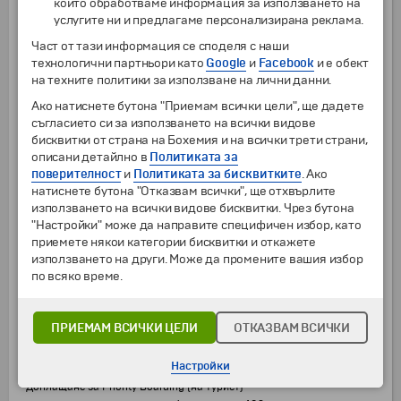
ДОПЪЛНИТЕЛНИ УСЛУГИ
които обработваме информация за използването на
услугите ни и предлагаме персонализирана реклама.
Целодневна екскурзия до Тропеа с включена 3-часова разходка с
Част от тази информация се споделя с наши
кораб до Капо Ватикано и свободно време за плаж и пешеходна
разходка в Тропеа (ЗАДЪЛЖИТЕЛНО на място се заплаща 5 евро
технологични партньори като
Google
и
Facebook
и е обект
пристанищна такса)
на техните политики за използване на лични данни.
от
12 г.
65
€
Ако натиснете бутона "Приемам всички цели", ще дадете
от
3 г.
до
11 г.
55
€
съгласието си за използването на всички видове
Целодневна екскурзия с кораб до островите Вулкано, Липари и
бисквитки от страна на Бохемия и на всички трети страни,
Стромболи - продължителност около 11 ч. (ЗАДЪЛЖИТЕЛНО на
описани детайлно в
Политиката за
място се заплаща 5 евро пристанищна такса)*Необходимо е
поверителност
и
Политиката за бисквитките
. Ако
услугата да се заяви до 10 дни преди датата на заминаване
натиснете бутона "Отказвам всички", ще отхвърлите
от
12 г.
95
€
използването на всички видове бисквитки. Чрез бутона
от
3 г.
до
11 г.
75
€
"Настройки" може да направите специфичен избор, като
Целодневна екскурзия до Пицо, градът на сладоледа "трюфел", с
приемете някои категории бисквитки и откажете
възможност за посещение на църквата "Пиедигрота" и Кастело
използването на други. Може да промените вашия избор
"Мюра" (без включени входни такси)
по всяко време.
от
1 г.
50
€
Чекиран багаж до 10 кг (в двете посоки) на турист
от
3 г.
60
€
ПРИЕМАМ ВСИЧКИ ЦЕЛИ
ОТКАЗВАМ ВСИЧКИ
Чекиран багаж до 20 кг (в двете посоки) на турист
от
3 г.
100
€
Настройки
Доплащане за Priority Boarding (на турист)