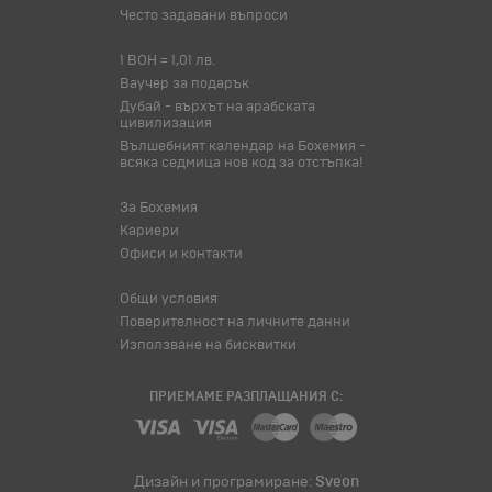
Често задавани въпроси
1 BOH = 1,01 лв.
Ваучер за подарък
Дубай - върхът на арабската
цивилизация
Вълшебният календар на Бохемия -
всяка седмица нов код за отстъпка!
За Бохемия
Кариери
Офиси и контакти
Общи условия
Поверителност на личните данни
Използване на бисквитки
ПРИЕМАМЕ РАЗПЛАЩАНИЯ С:
Дизайн и програмиране:
Sveon