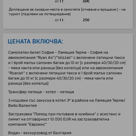
от
1 г.
60
€
Доплащане за съседни места в самолета (отиване и връщане ) - на
турист (подлежи на потвърждение)
от
1 г.
25
€
ЦЕНАТА ВКЛЮЧВА:
Самолетен билет София - Ламеция Терме - София на
авиокомпания "Ryan Air"/"Wizzair" с включени летищни такси
и 1 брой малък салонен багаж до 10 кг (с размери 40/30/20 см)
- мека чанта или раница (без колелца) или на авиокомпания
"Ryanair" с включени летищни такси и 1 брой малък салонен
багаж до 10 кг (с размери 40/30/20 см) - мека чанта или
раница (без колелца)
Трансфер летище - хотел - летище
3 нощувки със закуска в хотел 3* в района на Ламеция Терме/
Вибо Валентия
Застраховка "Помощ при пътуване в чужбина" с асистанс и
лимит на отговорност 10 000 EUR на застрахователна
компания "Евроинс"
Водач - екскурзовод от България