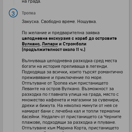
на града.
3
Тропеа
Закуска. Свободно време. Нощувка.
По желание и предварителна заявка
целодневна екскурзия с кораб до островите
Вулкано
,
Липари
и Стромболи
(продължителност около 11 ч.)
Вълнуваща целодневна разходка сред места
богати на история преливаща в легенди.
Подходяща за всички, които търсят романтично
преживяване и приключение по море.
Отпътуване от Тропеа към пристанището
Леванте на остров Вулкано. Възможност за
разходка по главната улица на града, място с
множество кафенета и магазини за сувенири,
дрехи и бижута. На няколко минути от нея се
намират бани с лечебна кал и топли термални
басейни. Недалеч от пристанището са Черните
плажове, подходящи за разходка и плуване.
Отпътуване към Марина Корта, пристанището