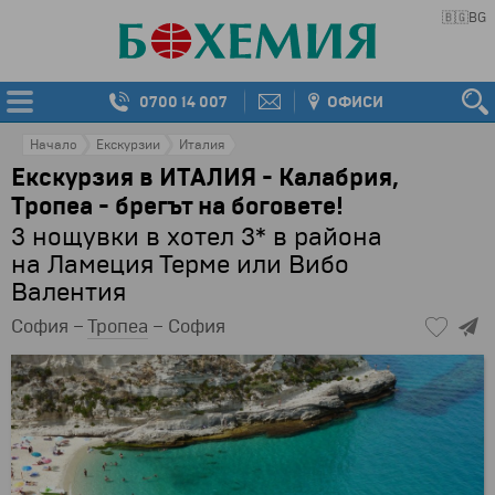
🇧🇬
BG
0700 14 007
ОФИСИ
Начало
Екскурзии
Италия
Екскурзия в ИТАЛИЯ - Калабрия,
Тропеа - брегът на боговете!
3 нощувки в хотел 3* в района
на Ламеция Терме или Вибо
Валентия
София –
Тропеа
– София