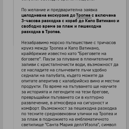
По желание и предварителна заявка
целодневна екскурзия до
Тропеа
с включена
3-часова разходка с кораб до Капо Ватикано и
свободно време за плаж и пешеходна
разходка в Тропеа.
Незабравимо морско пътешествие с тричасов
круиз между Тропеа и Капо Ватикано,
крайбрежие известно като "Бреговете на
боговете". Паузи за плуване в пленителните
заливи с кристалночисти води, възможност да
се насладите на слънчевите лъчи удобно
седнали на палубата, където можете да
опитате аперитив с калабрийско вино и местни
продукти. По време на пътуването ще научите
за историята и легендите на тези брегове,
превръщайки пътуването си в културно
развлечение, в атмосфера на сигурност и
комфорт. Възможност за пешеходна разходка
по тесните средновековни улички на Тропеа и
за плаж в подножието на емблематичното
светилище "Санта Мария делл'Изола", символ