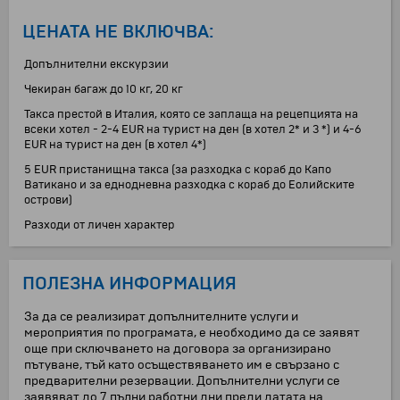
ЦЕНАТА НЕ ВКЛЮЧВА:
Допълнителни екскурзии
Чекиран багаж до 10 кг, 20 кг
Такса престой в Италия, която се заплаща на рецепцията на
всеки хотел - 2-4 EUR на турист на ден (в хотел 2* и 3 *) и 4-6
EUR на турист на ден (в хотел 4*)
5 EUR пристанищна такса (за разходка с кораб до Капо
Ватикано и за еднодневна разходка с кораб до Еолийските
острови)
Разходи от личен характер
ПОЛЕЗНА ИНФОРМАЦИЯ
За да се реализират допълнителните услуги и
мероприятия по програмата, е необходимо да се заявят
още при сключването на договора за организирано
пътуване, тъй като осъществяването им е свързано с
предварителни резервации. Допълнителни услуги се
заявяват до 7 пълни работни дни преди датата на