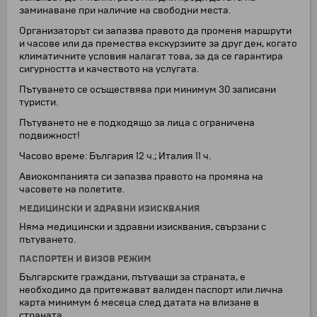
заминаване при наличие на свободни места.
Организаторът си запазва правото да променя маршрути
и часове или да премества екскурзиите за друг ден, когато
климатичните условия налагат това, за да се гарантира
сигурността и качеството на услугата.
Пътуването се осъществява при минимум 30 записани
туристи.
Пътуването не е подходящо за лица с ограничена
подвижност!
Часово време: България 12 ч.; Италия 11 ч.
Авиокомпанията си запазва правото на промяна на
часовете на полетите.
МЕДИЦИНСКИ И ЗДРАВНИ ИЗИСКВАНИЯ
Няма медицински и здравни изисквания, свързани с
пътуването.
ПАСПОРТЕН И ВИЗОВ РЕЖИМ
Българските граждани, пътуващи за страната, е
необходимо да притежават валиден паспорт или лична
карта минимум 6 месеца след датата на влизане в
страната.