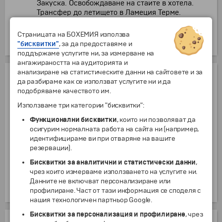
Закуска. Освобождаване на стаите в хотела.
Трансфер до летището в Ламеция Терме.
Отпътуване за България с полет на
авиокомпания "Wizz Air" или "Ryanair".
Страницата на БОХЕМИЯ използва
Пристигане на летище София.
"бисквитки"
, за да предоставяме и
поддържаме услугите ни, за измерване на
ангажираността на аудиторията и
анализиране на статистическите данни на сайтовете и за
НАСТАНЯВАНЕ
да разбираме как се използват услугите ни и да
подобряваме качеството им.
хотел ***
Използваме три категории "бисквитки":
Двойна стая със спалня
включено в цената
Функционални бисквитки
, които ни позволяват да
осигурим нормалната работа на сайта ни (например,
Двойна стая с отделни легла
включено в цената
идентифицираме ви при отваряне на вашите
Двойна стая за комбиниране
резервации).
включено в цената
Бисквитки за аналитични и статистически данни
,
Допълнително легло в двойна стая
-49 €
чрез които измерваме използването на услугите ни.
Данните не включват персонализиране или
Единична стая
+100 €
профилиране. Част от тази информация се споделя с
нашия технологичен партньор Google.
Бисквитки за персонализация и профилиране
, чрез