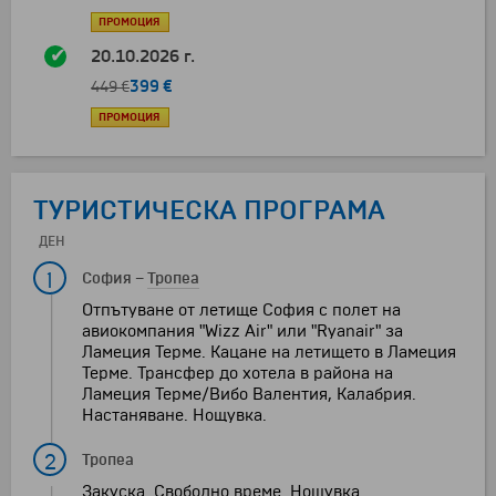
ПРОМОЦИЯ
20.10.2026 г.
399 €
449 €
ПРОМОЦИЯ
ТУРИСТИЧЕСКА ПРОГРАМА
ДЕН
1
София
–
Тропеа
Отпътуване от летище София с полет на
авиокомпания "Wizz Air" или "Ryanair" за
Ламеция Терме. Кацане на летището в Ламеция
Терме. Трансфер до хотела в района на
Ламеция Терме/Вибо Валентия, Калабрия.
Настаняване. Нощувка.
2
Тропеа
Закуска. Свободно време. Нощувка.