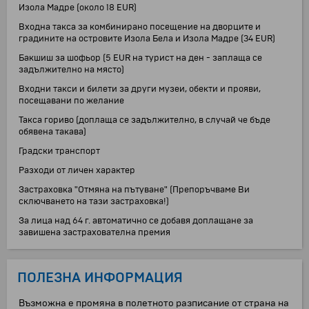
Изола Мадре (около 18 EUR)
Входна такса за комбинирано посещение на дворците и
градините на островите Изола Бела и Изола Мадре (34 EUR)
Бакшиш за шофьор (5 EUR на турист на ден - заплаща се
задължително на място)
Входни такси и билети за други музеи, обекти и прояви,
посещавани по желание
Такса гориво (доплаща се задължително, в случай че бъде
обявена такава)
Градски транспорт
Разходи от личен характер
Застраховка "Отмяна на пътуване" (Препоръчваме Ви
сключването на тази застраховка!)
За лица над 64 г. автоматично се добавя доплащане за
завишена застрахователна премия
ПОЛЕЗНА ИНФОРМАЦИЯ
Възможна е промяна в полетното разписание от страна на