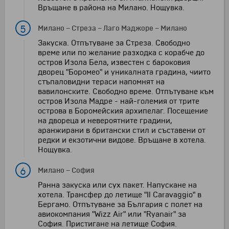
Връщане в района на Милано. Нощувка.
5
Милано
–
Стреза
–
Лаго Маджоре
–
Милано
Закуска. Отпътуване за Стреза. Свободно
време или по желание разходка с корабче до
остров Изола Бела, известен с бароковия
дворец "Боромео" и уникалната градина, чиито
стъпаловидни тераси напомнят на
вавилонските. Свободно време. Отпътуване към
остров Изола Мадре - най-големия от трите
острова в Боромейския архипелаг. Посещение
на двореца и невероятните градини,
аранжирани в британски стил и съставени от
редки и екзотични видове. Връщане в хотела.
Нощувка.
6
Милано
–
София
Ранна закуска или сух пакет. Напускане на
хотела. Трансфер до летище "Il Caravaggio" в
Бергамо. Отпътуване за България с полет на
авиокомпания "Wizz Air" или "Ryanair" за
София. Пристигане на летище София.