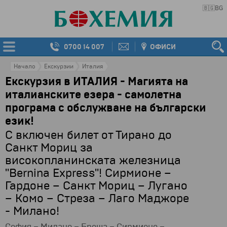
🇧🇬
BG
0700 14 007
ОФИСИ
Начало
Екскурзии
Италия
Екскурзия в ИТАЛИЯ - Магията на
италианските езера - самолетна
програма с обслужване на български
език!
С включен билет от Тирано до
Санкт Мориц за
високопланинската железница
"Bernina Express"! Сирмионе –
Гардоне – Санкт Мориц – Лугано
– Комо – Стреза – Лаго Маджоре
- Милано!
София – Милано – Бреша –
Сирмионе
–