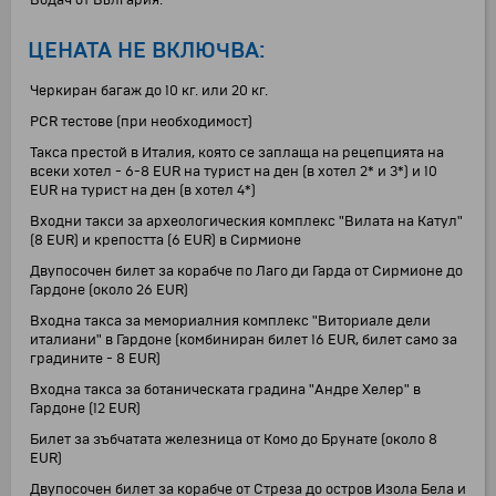
Водач от България.
ЦЕНАТА НЕ ВКЛЮЧВА:
Черкиран багаж до 10 кг. или 20 кг.
PCR тестове (при необходимост)
Такса престой в Италия, която се заплаща на рецепцията на
всеки хотел - 6-8 EUR на турист на ден (в хотел 2* и 3*) и 10
EUR на турист на ден (в хотел 4*)
Входни такси за археологическия комплекс "Вилата на Катул"
(8 ЕUR) и крепостта (6 ЕUR) в Сирмионе
Двупосочен билет за корабче по Лаго ди Гарда от Сирмионе до
Гардоне (около 26 EUR)
Входна такса за мемориалния комплекс "Виториале дели
италиани" в Гардоне (комбиниран билет 16 EUR, билет само за
градините - 8 EUR)
Входна такса за ботаническата градина "Андре Хелер" в
Гардоне (12 EUR)
Билет за зъбчатата железница от Комо до Брунате (около 8
EUR)
Двупосочен билет за корабче от Стреза до остров Изола Бела и