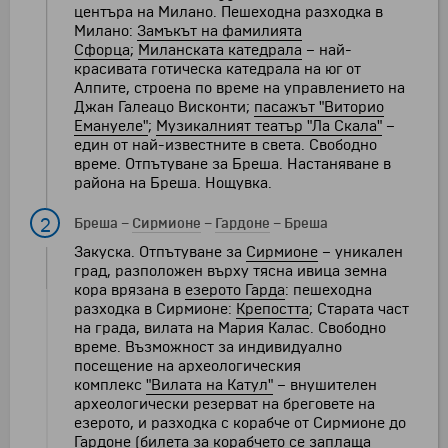
центъра на Милано. Пешеходна разходка в
Милано:
Замъкът на фамилията
Сфорца
;
Миланската катедрала
– най-
красивата готическа катедрала на юг от
Алпите, строена по време на управлението на
Джан Галеацо Висконти;
пасажът "Виторио
Емануеле"
;
Музикалният театър "Ла Скала"
–
един от най-известните в света. Свободно
време. Отпътуване за Бреша. Настаняване в
района на Бреша. Нощувка.
2
Бреша
–
Сирмионе
–
Гардоне
–
Бреша
Закуска. Отпътуване за
Сирмионе
– уникален
град, разположен върху тясна ивица земна
кора врязана в
езерото Гарда
: пешеходна
разходка в Сирмионе:
Крепостта
; Старата част
на града, вилата на Мария Калас. Свободно
време. Възможност за индивидуално
посещение на археологическия
комплекс
"Вилата на Катул"
– внушителен
археологически резерват на бреговете на
езерото, и разходка с корабче от Сирмионе до
Гардоне (билета за корабчето се заплаща