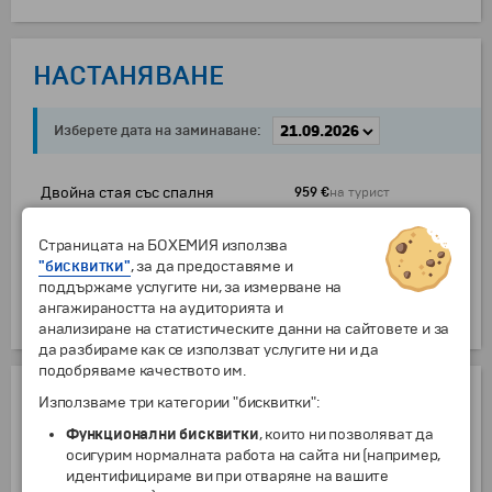
НАСТАНЯВАНЕ
Изберете дата на заминаване:
Двойна стая със спалня
959 €
на турист
Двойна стая с отделни легла
959 €
на турист
Страницата на БОХЕМИЯ използва
Допълнително легло в двойна
"бисквитки"
, за да предоставяме и
959 €
на турист
стая
поддържаме услугите ни, за измерване на
ангажираността на аудиторията и
Единична стая
1163 €
на турист
анализиране на статистическите данни на сайтовете и за
да разбираме как се използват услугите ни и да
подобряваме качеството им.
ДОПЪЛНИТЕЛНИ УСЛУГИ
Използваме три категории "бисквитки":
Функционални бисквитки
, които ни позволяват да
Чекиран багаж до 10 кг (в двете посоки) - цената подлежи на
допълнително потвърждение към момента на заявяване
осигурим нормалната работа на сайта ни (например,
от
1 г.
89
€
идентифицираме ви при отваряне на вашите