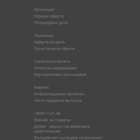
Промоции
Горещи оферти
Потвърдени дати
Празници
Оферта на деня
Туристически обекти
Самолетни билети
Хотелски резервации
Корпоративно обслужване
Новини
Информационен бюлетин
Често задавани въпроси
1 BOH = 1,01 лв.
Ваучер за подарък
Дубай - върхът на арабската
цивилизация
Вълшебният календар на Бохемия -