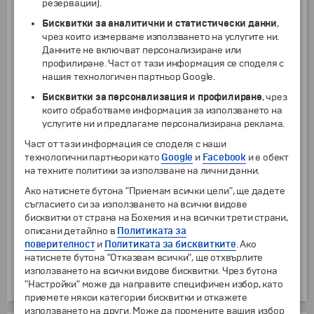
резервации).
Чекиран багаж до 20 кг (в двете посоки) - цената подлежи на
допълнително потвърждение към момента на заявяване
Бисквитки за аналитични и статистически данни
,
от
1 г.
129
€
чрез които измерваме използването на услугите ни.
Данните не включват персонализиране или
Доплащане за съседни места в самолета (отиване и връщане ) - на
турист (подлежи на потвърждение)
профилиране. Част от тази информация се споделя с
от
1 г.
40.30
€
нашия технологичен партньор Google.
Специална услуга: Нощувка в хотел "Хемус" *** преди отпътуване
Бисквитки за персонализация и профилиране
, чрез
(цена на турист при настаняване в двойна стая без закуска)
които обработваме информация за използването на
от
1 г.
25
€
услугите ни и предлагаме персонализирана реклама.
Специална услуга: Нощувка в хотел "Хемус" *** преди отпътуване
Част от тази информация се споделя с наши
(цена на турист при настаняване в единична стая без закуска)
технологични партньори като
Google
и
Facebook
и е обект
от
1 г.
42
€
на техните политики за използване на лични данни.
Priority boarding - на турист, в двете посоки
Ако натиснете бутона "Приемам всички цели", ще дадете
от
2 г.
75
€
съгласието си за използването на всички видове
Специална услуга: Нощувка в хотел "Хемус" *** след пристигане
бисквитки от страна на Бохемия и на всички трети страни,
(цена на турист при настаняване в двойна стая без закуска)
описани детайлно в
Политиката за
от
0 г.
25
€
поверителност
и
Политиката за бисквитките
. Ако
натиснете бутона "Отказвам всички", ще отхвърлите
Място до пътеката в самолета (в двете посоки) - подлежи на
потвърждение
използването на всички видове бисквитки. Чрез бутона
от
2 г.
15
€
"Настройки" може да направите специфичен избор, като
приемете някои категории бисквитки и откажете
използването на други. Може да промените вашия избор