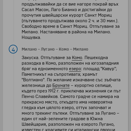
продължавайки да се вие нагоре покрай връх
Сасал Масон, Лаго Бианко и достигайки до
прочутия швейцарски курорт Санкт Мориц
(пътуването продължава около 2 ч. и 30 мин.).
Свободно време в Санкт Мориц. Отпътуване за
Милано. Настаняване в района на Милано.
Нощувка.
4
Милано
–
Лугано
–
Комо
–
Милано
Закуска. Отпътуване за
Комо
. Пешеходна
разходка в Комо, разположен на югозападния
бряг на едноименното
езеро
: площад "Кавур";
Паметникът на съпротивата; храмът
"Волтиано". По желание изкачване със зъбчата
железница до
Брунате
– курортно селище,
където през 1912 г. приключва жизнения си път
Пенчо Славейков. Самото градче се намира на
прекрасно място, откъдето има невероятна
гледка към цялото езеро, оттук започват и
много трекинг пътеки. Отпътуване за Лугано –
един от най-зелените градове в Южна
Швейцария, разположен на езерото Лугано,
известен с красивите си италиански дворци.