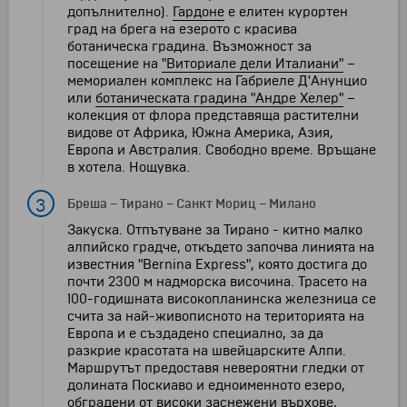
допълнително).
Гардоне
е елитен курортен
град на брега на езерото с красива
ботаническа градина. Възможност за
посещение на
"Виториале дели Италиани"
–
мемориален комплекс на Габриеле Д'Анунцио
или
ботаническата градина "Андре Хелер"
–
колекция от флора представяща растителни
видове от Африка, Южна Америка, Азия,
Европа и Австралия. Свободно време. Връщане
в хотела. Нощувка.
3
Бреша
–
Тирано
–
Санкт Мориц
–
Милано
Закуска. Отпътуване за Тирано - китно малко
алпийско градче, откъдето започва линията на
известния "Bernina Express", която достига до
почти 2300 м надморска височина. Трасето на
100-годишната високопланинска железница се
счита за най-живописното на територията на
Европа и е създадено специално, за да
разкрие красотата на швейцарските Алпи.
Маршрутът предоставя невероятни гледки от
долината Поскиаво и едноименното езеро,
обградени от високи заснежени върхове,