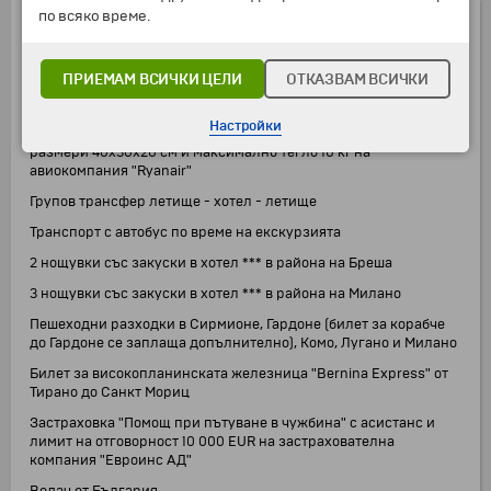
по всяко време.
ЦЕНАТА ВКЛЮЧВА:
Самолетен билет и летищни такси София - Бергамо - София на
ПРИЕМАМ ВСИЧКИ ЦЕЛИ
ОТКАЗВАМ ВСИЧКИ
авиокомпания "Wizz Air" или "Ryanair"
1 брой ръчен салонен багаж с размери 40х30х20 см и
Настройки
максимално тегло 10 кг на авиокомпания "Wizz Air" или с
размери 40x30x20 см и максимално тегло 10 кг на
авиокомпания "Ryanair"
Групов трансфер летище - хотел - летище
Транспорт с автобус по време на екскурзията
2 нощувки със закуски в хотел *** в района на Бреша
3 нощувки със закуски в хотел *** в района на Милано
Пешеходни разходки в Сирмионе, Гардоне (билет за корабче
до Гардоне се заплаща допълнително), Комо, Лугано и Милано
Билет за високопланинската железница "Bernina Express" от
Тирано до Санкт Мориц
Застраховка "Помощ при пътуване в чужбина" с асистанс и
лимит на отговорност 10 000 EUR на застрахователна
компания "Евроинс АД"