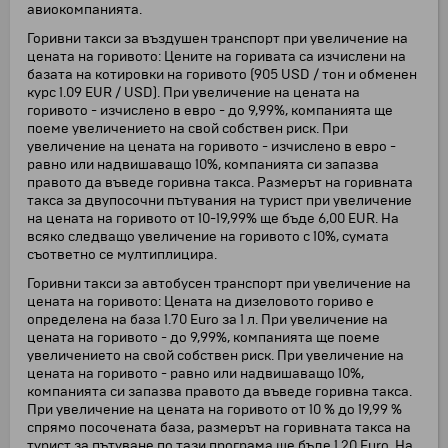
авиокомпанията.
Горивни такси за въздушен транспорт при увеличение на
цената на горивото: Цените на горивата са изчислени на
базата на котировки на горивото (905 USD / тон и обменен
курс 1.09 EUR / USD). При увеличение на цената на
горивото - изчислено в евро - до 9,99%, компанията ще
поеме увеличението на свой собствен риск. При
увеличение на цената на горивото - изчислено в евро -
равно или надвишаващо 10%, компанията си запазва
правото да въведе горивна такса. Размерът на горивната
такса за двупосочни пътувания на турист при увеличение
на цената на горивото от 10-19,99% ще бъде 6,00 EUR. На
всяко следващо увеличение на горивото с 10%, сумата
съответно се мултиплицира.
Горивни такси за автобусен транспорт при увеличение на
цената на горивото: Цената на дизеловото гориво е
определена на база 1.70 Euro за 1 л. При увеличение на
цената на горивото - до 9,99%, компанията ще поеме
увеличението на свой собствен риск. При увеличение на
цената на горивото - равно или надвишаващо 10%,
компанията си запазва правото да въведе горивна такса.
При увеличение на цената на горивото от 10 % до 19,99 %
спрямо посочената база, размерът на горивната такса на
турист за пътуване по тази програма ще бъде 1,20 Euro. На