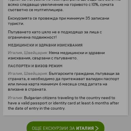
всяко следващо увеличение на горивото с 10%, сумата
съответно се мултиплицира.
Екскурзията се провежда при минимум 35 записани
туристи.
Пътуването като цяло не е подходящо за лица с
ограничена подвижност!
МЕДИЦИНСКИ И ЗДРАВНИ ИЗИСКВАНИЯ
Италия, Швейцария:
Няма медицински и здравни
изисквания, свързани с пътуването.
ПАСПОРТЕН И ВИЗОВ РЕЖИМ
Италия, Швейцария:
Българските граждани, пътуващи за
страната, е необходимо да притежават валиден паспорт
или лична карта минимум 6 месеца след датата на
влизане в страната.
Италия:
Bulgarian citizens traveling to the country need to
have a valid passport or identity card at least 6 months after
the date of entry in the country.
ИТАЛИЯ
ОЩЕ ЕКСКУРЗИИ ЗА