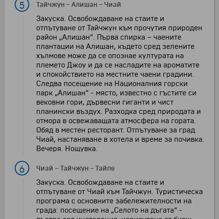
5
Тайчжун
–
Алишан
–
Чиай
Закуска. Освобождаване на стаите и
отпътуване от Тайчжун към прочутия природен
район „Алишан“. Първа спирка – чаените
плантации на Алишан, където сред зелените
хълмове може да се опознае културата на
племето Джоу и да се насладите на ароматите
и спокойствието на местните чаени градини.
Следва посещение на Националния горски
парк „Алишан“ - място, известно с гъстите си
вековни гори, дървесни гиганти и чист
планински въздух. Разходка сред природата и
отмора в освежаващата атмосфера на гората.
Обяд в местен ресторант. Отпътуване за град
Чиай, настаняване в хотела и време за почивка.
Вечеря. Нощувка.
6
Чиай
–
Тайчжун
–
Тайпе
Закуска. Освобождаване на стаите и
отпътуване от Чиай към Тайчжун. Туристическа
програма с основните забележителности на
града: посещение на „Селото на дъгата“ -