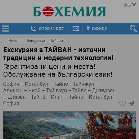
🇧🇬
BG
0700 14 007
ОФИСИ
Начало
Екскурзии
Тайван
Екскурзия в ТАЙВАН - източни
традиции и модерни технологии!
Гарантирани цени и места!
Обслужване на български език!
София – Истанбул – Тайпе – Тайчжун –
Алишан – Чиай – Тайчжун – Тайпе – Джиуфен
– Шифен – Тайпе – Илан – Тайпе – Истанбул –
София