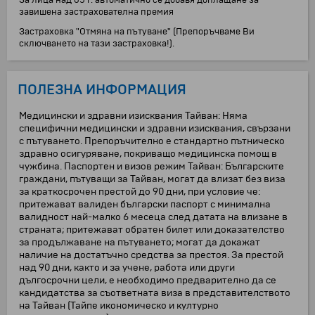
За лица над 65 г. автоматично се добавя доплащане за
завишена застрахователна премия
Застраховка "Отмяна на пътуване" (Препоръчваме Ви
сключването на тази застраховка!).
ПОЛЕЗНА ИНФОРМАЦИЯ
Медицински и здравни изисквания Тайван: Няма
специфични медицински и здравни изисквания, свързани
с пътуването. Препоръчително е стандартно пътническо
здравно осигуряване, покриващо медицинска помощ в
чужбина. Паспортен и визов режим Тайван: Българските
граждани, пътуващи за Тайван, могат да влизат без виза
за краткосрочен престой до 90 дни, при условие че:
притежават валиден български паспорт с минимална
валидност най-малко 6 месеца след датата на влизане в
страната; притежават обратен билет или доказателство
за продължаване на пътуването; могат да докажат
наличие на достатъчно средства за престоя. За престой
над 90 дни, както и за учене, работа или други
дългосрочни цели, е необходимо предварително да се
кандидатства за съответната виза в представителството
на Тайван (Тайпе икономическо и културно