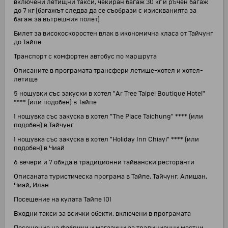
включени летищни такси, чекиран багаж 30 кг и ръчен багаж
до 7 кг (багажът следва да се съобрази с изискванията за
багаж за вътрешния полет)
Билет за високоскоростен влак в икономична класа от Тайчунг
до Тайпе
Транспорт с комфортен автобус по маршрута
Описаните в програмата трансфери летище-хотел и хотел-
летище
5 нощувки със закуски в хотел "Ar Tree Taipei Boutique Hotel"
**** (или подобен) в Тайпе
1 нощувка със закуска в хотел "The Place Taichung" **** (или
подобен) в Тайчунг
1 нощувка със закуска в хотел "Holiday Inn Chiayi" **** (или
подобен) в Чиай
6 вечери и 7 обяда в традиционни тайвански ресторанти
Описаната туристическа програма в Тайпе, Тайчунг, Алишан,
Чиай, Илан
Посещение на кулата Тайпе 101
Входни такси за всички обекти, включени в програмата