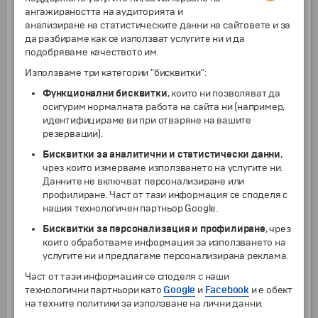
за самостоятелна разходка или почивка.
ангажираността на аудиторията и
Вечеря. Нощувка.
анализиране на статистическите данни на сайтовете и за
да разбираме как се използват услугите ни и да
8
Тайпе
–
Илан
подобряваме качеството им.
Закуска. Отпътуване за град Илан
Използваме три категории "бисквитки":
(приблизително 2 часа) и посещение на
Функционални бисквитки
, които ни позволяват да
основните забележителности в района.
осигурим нормалната работа на сайта ни (например,
Разглеждане на Националния горски парк
идентифицираме ви при отваряне на вашите
„Тайпиншан“ - един от най-живописните
резервации).
планински райони на Тайван. По време на
японския период това е било важно място за
Бисквитки за аналитични и статистически данни
,
дърводобив, а днес представлява обширен
чрез които измерваме използването на услугите ни.
природен парк, известен със своите мъгливи
Данните не включват персонализиране или
гори, вековни кипариси и кристално чист
профилиране. Част от тази информация се споделя с
въздух. Възможност за разходка с малкото
нашия технологичен партньор Google.
горско влакче „Bong Bong Train“, което
Бисквитки за персонализация и профилиране
, чрез
преминава през сърцето на планината и
които обработваме информация за използването на
разкрива впечатляващи гледки. Обяд в местен
услугите ни и предлагаме персонализирана реклама.
ресторант. Следобед - посещение на
дестилерията „Kavalan“, първия производител
Част от тази информация се споделя с наши
на уиски в Тайван и световно призната марка,
технологични партньори като
Google
и
Facebook
и е обект
отличена с множество международни награди.
на техните политики за използване на лични данни.
Връщане в Тайпе и свободно време за