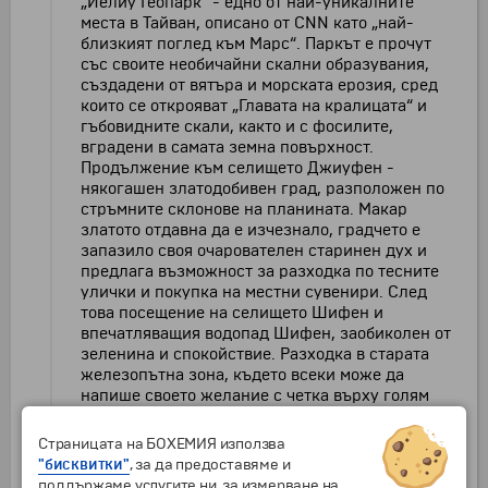
„Йелиу Геопарк“ - едно от най-уникалните
места в Тайван, описано от CNN като „най-
близкият поглед към Марс“. Паркът е прочут
със своите необичайни скални образувания,
създадени от вятъра и морската ерозия, сред
които се открояват „Главата на кралицата“ и
гъбовидните скали, както и с фосилите,
вградени в самата земна повърхност.
Продължение към селището Джиуфен -
някогашен златодобивен град, разположен по
стръмните склонове на планината. Макар
златото отдавна да е изчезнало, градчето е
запазило своя очарователен старинен дух и
предлага възможност за разходка по тесните
улички и покупка на местни сувенири. След
това посещение на селището Шифен и
впечатляващия водопад Шифен, заобиколен от
зеленина и спокойствие. Разходка в старата
железопътна зона, където всеки може да
напише своето желание с четка върху голям
небесен фенер (четирима споделят един
фенер) и да го пусне да полети в небето с
Страницата на БОХЕМИЯ използва
надеждата то да се сбъдне. Обяд в местен
"бисквитки"
, за да предоставяме и
ресторант. Връщане в Тайпе и свободно време
поддържаме услугите ни, за измерване на