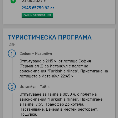
21.04.2027 г.
2945 €
5759.92 лв.
РАННИ ЗАПИСВАНИЯ
ТУРИСТИЧЕСКА ПРОГРАМА
ДЕН
1
София
–
Истанбул
Отпътуване в 21:15 ч. от летище София
(Терминал 2) за Истанбул с полет на
авиокомпания "Тurkish airlines". Пристигане на
летището в Истанбул 22:45 ч.
2
Истанбул
–
Тайпе
Отпътуване за Тайпе в 01:50 ч. с полет на
авиокомпания "Тurkish airlines". Пристигане
в Тайпе 17:55. Трансфер до хотела.
Настаняване. Вечеря в местен ресторант.
Нощувка.