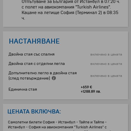
Отпътуване за България от Истанбул в 07:20 ч.
с полет на авиокомпания "Turkish Airlines".
Кацане на летище София (Терминал 2) в 08:35
ч.
НАСТАНЯВАНЕ
Двойна стая със спалня
включено в цената
Двойна стая с отделни легла
включено в цената
Допълнително легло в двойна стая
включено в цената
(след потвърждение)
+659 €
Единична стая
+1288.89 лв.
ЦЕНАТА ВКЛЮЧВА:
Самолетни билети София - Истанбул - Тайпе и Тайпе -
Истанбул - София на авиокомпания "Turkish Airlines" с