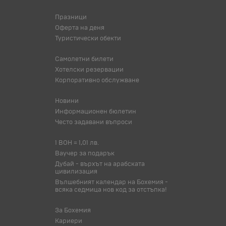
Празници
Оферта на деня
Туристически обекти
Самолетни билети
Хотелски резервации
Корпоративно обслужване
Новини
Информационен бюлетин
Често задавани въпроси
1 BOH = 1,01 лв.
Ваучер за подарък
Дубай - върхът на арабската
цивилизация
Вълшебният календар на Бохемия -
всяка седмица нов код за отстъпка!
За Бохемия
Кариери