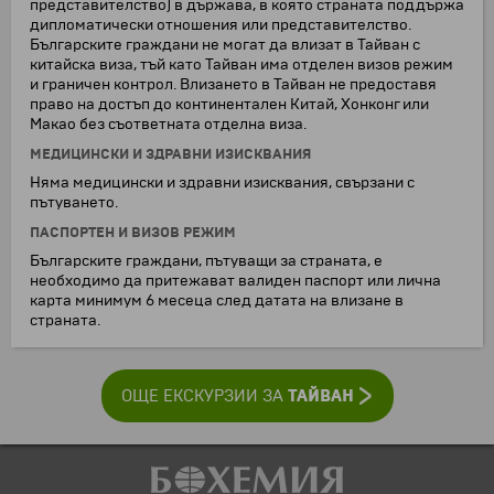
представителство) в държава, в която страната поддържа
дипломатически отношения или представителство.
Българските граждани не могат да влизат в Тайван с
китайска виза, тъй като Тайван има отделен визов режим
и граничен контрол. Влизането в Тайван не предоставя
право на достъп до континентален Китай, Хонконг или
Макао без съответната отделна виза.
МЕДИЦИНСКИ И ЗДРАВНИ ИЗИСКВАНИЯ
Няма медицински и здравни изисквания, свързани с
пътуването.
ПАСПОРТЕН И ВИЗОВ РЕЖИМ
Българските граждани, пътуващи за страната, е
необходимо да притежават валиден паспорт или лична
карта минимум 6 месеца след датата на влизане в
страната.
ТАЙВАН
ОЩЕ ЕКСКУРЗИИ ЗА