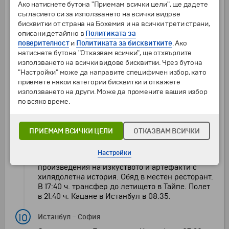
Ако натиснете бутона "Приемам всички цели", ще дадете
самостоятелна разходка или почивка. Вечеря.
съгласието си за използването на всички видове
Нощувка.
бисквитки от страна на Бохемия и на всички трети страни,
описани детайлно в
Политиката за
9
Тайпе
–
Истанбул
поверителност
и
Политиката за бисквитките
. Ако
Закуска. Освобождаване на стаите до 11:00 ч.
натиснете бутона "Отказвам всички", ще отхвърлите
(възможност за оставяне на багажа на
използването на всички видове бисквитки. Чрез бутона
рецепцията). Туристическа програма с
"Настройки" може да направите специфичен избор, като
посещение на Националния парк „Янминшан“ -
приемете някои категории бисквитки и откажете
красив вулканичен район в близост до Тайпе,
използването на други. Може да промените вашия избор
прочут със своите горещи извори, живописни
по всяко време.
пътеки и природни забележителности като
пушещите фумароли в района Сяоюкен и
цветния часовник. Продължение към
ПРИЕМАМ ВСИЧКИ ЦЕЛИ
ОТКАЗВАМ ВСИЧКИ
Националния дворцов музей - един от най-
значимите музеи в света, съхраняващ безценна
Настройки
колекция от китайски императорски
произведения на изкуството и артефакти с
хилядолетна история. Обяд в местен ресторант.
В 17:40 ч. трансфер до летището в Тайпе. Полет
в 21:40 ч. Кацане в Истанбул в 08:35.
10
Истанбул
–
София