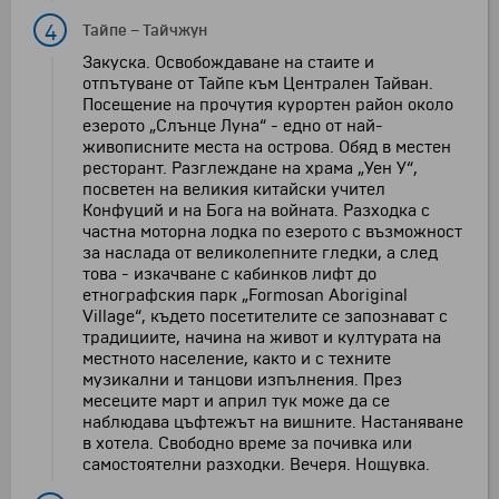
4
Тайпе
–
Тайчжун
Закуска. Освобождаване на стаите и
отпътуване от Тайпе към Централен Тайван.
Посещение на прочутия курортен район около
езерото „Слънце Луна“ - едно от най-
живописните места на острова. Обяд в местен
ресторант. Разглеждане на храма „Уен У“,
посветен на великия китайски учител
Конфуций и на Бога на войната. Разходка с
частна моторна лодка по езерото с възможност
за наслада от великолепните гледки, а след
това - изкачване с кабинков лифт до
етнографския парк „Formosan Aboriginal
Village“, където посетителите се запознават с
традициите, начина на живот и културата на
местното население, както и с техните
музикални и танцови изпълнения. През
месеците март и април тук може да се
наблюдава цъфтежът на вишните. Настаняване
в хотела. Свободно време за почивка или
самостоятелни разходки. Вечеря. Нощувка.