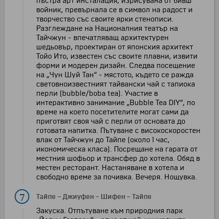
пъстра арт инсталация, изрисувана от бивш
войник, превърнала се в символ на радост и
творчество със своите ярки стенописи.
Разглеждане на Националния театър на
Тайчжун - впечатляващ архитектурен
шедьовър, проектиран от японския архитект
Тойо Ито, известен със своите плавни, извити
форми и модерен дизайн. Следва посещение
на „Чун Шуй Тан“ - мястото, където се ражда
световноизвестният тайвански чай с тапиока
перли (bubble/boba tea). Участие в
интерактивно занимание „Bubble Tea DIY“, по
време на което посетителите могат сами да
приготвят своя чай с перли от основата до
готовата напитка. Пътуване с високоскоростен
влак от Тайчжун до Тайпе (около 1 час,
икономическа класа). Посрещане на гарата от
местния шофьор и трансфер до хотела. Обяд в
местен ресторант. Настаняване в хотела и
свободно време за почивка. Вечеря. Нощувка.
7
Тайпе
–
Джиуфен
–
Шифен
–
Тайпе
Закуска. Отпътуване към природния парк