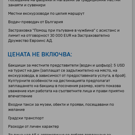
Посещение на фабрики и магазини за традиционни местни
занаяти и сувенири
Местни екскурзоводи по целия маршрут
Водач-преводач от България
Застраховка "Помощ при пътуване в чужбина" с асистанс и
лимит на отговорност 30 000 EUR на Застрахователно
Дружество Евроинс АД.
ЦЕНАТА НЕ ВКЛЮЧВА:
Бакшиши за местните представители (водач и шофьор): 5 USD
на турист на ден (заплащат се задължително на място, на
екскурзовода, в зависимост от предоставената услуга, в брой).
Културните особености на дестинацията предполагат
заплащането на бакшиш в посочения размер, което показва
уважение към работата на съответните лица и прави приятно
впечатление
Входни такси за музеи, обекти и прояви, посещавани по
желание
Градски транспорт
Разходи от личен характер