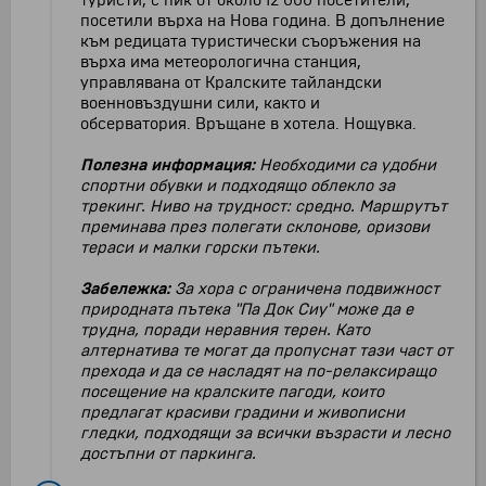
туристи, с пик от около 12 000 посетители,
посетили върха на Нова година. В допълнение
към редицата туристически съоръжения на
върха има метеорологична станция,
управлявана от Кралските тайландски
военновъздушни сили, както и
обсерватория. Връщане в хотела. Нощувка.
Полезна информация:
Необходими са удобни
спортни обувки и подходящо облекло за
трекинг. Ниво на трудност: средно.
Маршрутът
преминава през полегати склонове, оризови
тераси и малки горски пътеки.
Забележка:
За хора с ограничена подвижност
природната пътека "Па Док Сиу" може да е
трудна, поради неравния терен. Като
алтернатива те могат да пропуснат тази част от
прехода и да се насладят на по-релаксиращо
посещение на кралските пагоди, които
предлагат красиви градини и живописни
гледки, подходящи за всички възрасти и лесно
достъпни от паркинга.