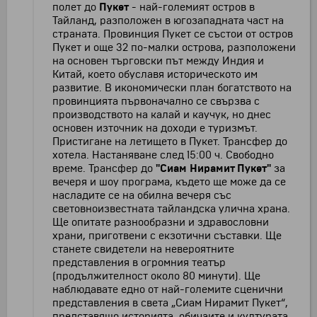
полет до
Пукет
- най-големият остров в
Тайланд, разположен в югозападната част на
страната. Провинция Пукет се състои от остров
Пукет и още 32 по-малки острова, разположени
на основен търговски път между Индия и
Китай, което обуславя историческото им
развитие. В икономически план богатството на
провинцията първоначално се свързва с
производството на калай и каучук, но днес
основен източник на доходи е туризмът.
Пристигане на летището в Пукет. Трансфер до
хотела. Настаняване след 15:00 ч. Свободно
време. Трансфер до
"Сиам Нирамит Пукет"
за
вечеря и шоу програма, където ще може да се
насладите се на обилна вечеря със
световноизвестната тайландска улична храна.
Ще опитате разнообразни и здравословни
храни, приготвени с екзотични съставки. Ще
станете свидетели на невероятните
представления в огромния театър
(продължителност около 80 минути). Ще
наблюдавате едно от най-големите сценични
представления в света „Сиам Нирамит Пукет“,
представящо историята, обичаите и културата