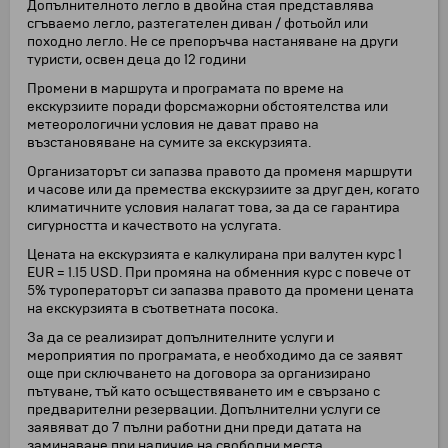
Допълнителното легло в двойна стая представлява
сгъваемо легло, разтегателен диван / фотьойл или
походно легло. Не се препоръчва настаняване на други
туристи, освен деца до 12 години
Промени в маршрута и програмата по време на
екскурзиите поради форсмажорни обстоятелства или
метеорологични условия не дават право на
възстановяване на сумите за екскурзията.
Организаторът си запазва правото да променя маршрути
и часове или да премества екскурзиите за друг ден, когато
климатичните условия налагат това, за да се гарантира
сигурността и качеството на услугата.
Цената на екскурзията е калкулирана при валутен курс 1
EUR = 1.15 USD. При промяна на обменния курс с повече от
5% туроператорът си запазва правото да промени цената
на екскурзията в съответната посока.
За да се реализират допълнителните услуги и
мероприятия по програмата, е необходимо да се заявят
още при сключването на договора за организирано
пътуване, тъй като осъществяването им е свързано с
предварителни резервации. Допълнителни услуги се
заявяват до 7 пълни работни дни преди датата на
заминаване при наличие на свободни места.