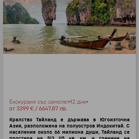
Екскурзия със самолет
12 дни
от
3399 € / 6647.87 лв.
Кралство Тайланд е държава в Югоизточна
Азия, разположена на полуостров Индокитай. С
население около 66 милиона души, Тайланд се
простира на 513 115 кв. км. и граничи на