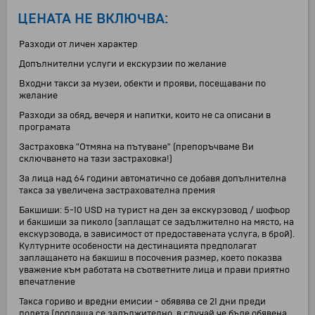
ЦЕНАТА НЕ ВКЛЮЧВА:
Разходи от личен характер
Допълнителни услуги и екскурзии по желание
Входни такси за музеи, обекти и прояви, посещавани по
желание
Разходи за обяд, вечеря и напитки, които не са описани в
програмата
Застраховка "Отмяна на пътуване" (препоръчваме Ви
сключването на тази застраховка!)
За лица над 64 години автоматично се добавя допълнителна
такса за увеличена застрахователна премия
Бакшиши: 5-10 USD на турист на ден за екскурзовод / шофьор
и бакшиши за пиколо (заплащат се задължително на място, на
екскурзовода, в зависимост от предоставената услуга, в брой).
Културните особености на дестинацията предполагат
заплащането на бакшиш в посочения размер, което показва
уважение към работата на съответните лица и прави приятно
впечатление
Такса гориво и вредни емисии - обявява се 21 дни преди
полета (доплаща се задължително, в случай че бъде обявена