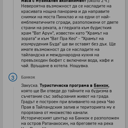
маса с музикален акопанимент
(около 2 ч.)
Невероятна възможност да се насладите на
красивата нощна панорама и да направите
снимки на моста Пинклао и на едни от най-
емблематичните сгради, разположени от двете
страни на реката, а гледката към будисткия
храм "Ват Арун", известен като "Храмът на
зората" и към "Ват Пра Кео" - "Храмът на
изумрудения Буда" ще ви оставят без дъх. Ще
имате възможност да се насладите на
тайландска и международна кухня на
превъзходен бюфет с включени вода, кафе и
чай. Връщане в хотела. Нощувка.
3
Банкок
Закуска.
Туристическа програма в
Банкок
,
която ще Ви отведе до тайните на будизма в
съчетание със забързания живот на града.
Градът е построен при вливането на река Чао
Прая в Тайландския залив и територията му е
прорязана от множество канали.
Историческият център на Банкок е разположен
на остров Ратанакосин, на бреговете на река