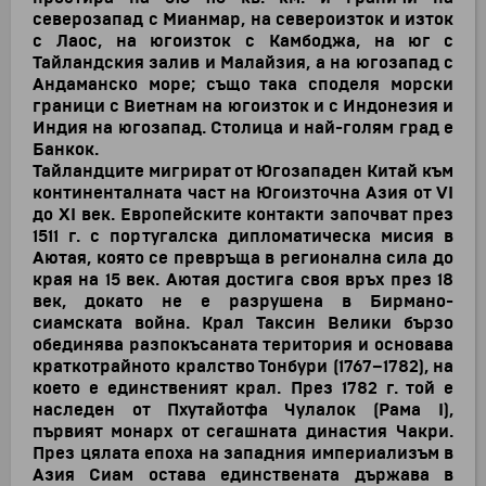
северозапад с Мианмар, на североизток и изток
с Лаос, на югоизток с Камбоджа, на юг с
Тайландския залив и Малайзия, а на югозапад с
Андаманско море; също така споделя морски
граници с Виетнам на югоизток и с Индонезия и
Индия на югозапад. Столица и най-голям град е
Банкок.
Тайландците мигрират от Югозападен Китай към
континенталната част на Югоизточна Азия от VI
до XI век. Европейските контакти започват през
1511 г. с португалска дипломатическа мисия в
Аютая, която се превръща в регионална сила до
края на 15 век. Аютая достига своя връх през 18
век, докато не е разрушена в Бирмано-
сиамската война. Крал Таксин Велики бързо
обединява разпокъсаната територия и основава
краткотрайното кралство Тонбури (1767–1782), на
което е единственият крал. През 1782 г. той е
наследен от Пхутайотфа Чулалок (Рама I),
първият монарх от сегашната династия Чакри.
През цялата епоха на западния империализъм в
Азия Сиам остава единствената държава в