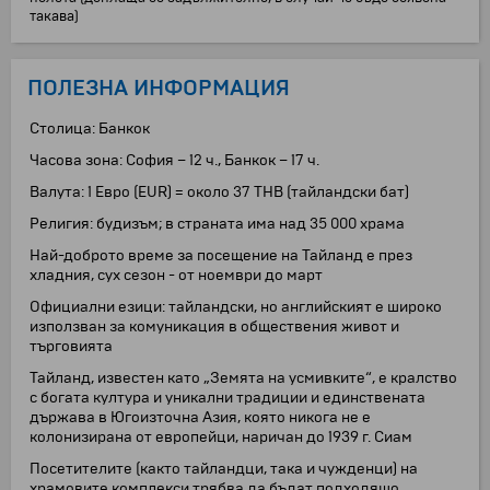
такава)
ПОЛЕЗНА ИНФОРМАЦИЯ
Столица: Банкок
Часова зона: София – 12 ч., Банкок – 17 ч.
Валута: 1 Евро (EUR) = около 37 THB (тайландски бат)
Религия: будизъм; в страната има над 35 000 храма
Най-доброто време за посещение на Тайланд е през
хладния, сух сезон - от ноември до март
Официални езици: тайландски, но английският е широко
използван за комуникация в обществения живот и
търговията
Тайланд, известен като „Земята на усмивките“, е кралство
с богата култура и уникални традиции и единствената
държава в Югоизточна Азия, която никога не е
колонизирана от европейци, наричан до 1939 г. Сиам
Посетителите (както тайландци, така и чужденци) на
храмовите комплекси трябва да бъдат подходящо