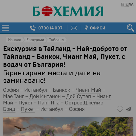
🇧🇬
BG
0700 14 007
ОФИСИ
Начало
Екскурзии
Тайланд
Екскурзия в Тайланд - Най-доброто от
Тайланд - Банкок, Чианг Май, Пукет, с
водач от България!
Гарантирани места и дати на
заминаване!
София – Истанбул – Банкок –
Чианг Май
–
Мае Танг
–
Дой Интанон
–
Дой Сутеп
–
Чианг
Май
– Пукет –
Панг Нга
–
Остров Джеймс
Бонд
–
Пукет
– Истанбул – София