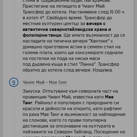
стени и традиционни будистки храмове.
Пристигане на летището в Чианг Май.
Трансфер до хотела. Настаняване след 15:00 ч.
в хотел 4*. Свободно време. Трансфер до
местния културен център за
вечеря с
автентична севернотайландска храна и
фолклорни танци.
Ще имате възможност да се
насладите на типична вечеря "Хантоке“ с
домашно приготвени ястия в семеен стил на
големи плата, които ще консумирате седнали
на постелки на пода на ниски маси
под дървена къща в стил "Ланна". Трансфер
обратно до хотела след вечеря. Нощувка.
5
Чианг Май
–
Мае Танг
Закуска. Отпътуване към северната част на
провинция Чианг Май, известна като
Мае
Танг
. Районът е популярен с природните си
красоти и дейности на открито, като рафтинг
по река Мае Танг и възможност за наблюдение
на слонове, което го прави популярна
дестинация за опознаване на културата и
пейзажите на Северен Тайланд. Посещение на