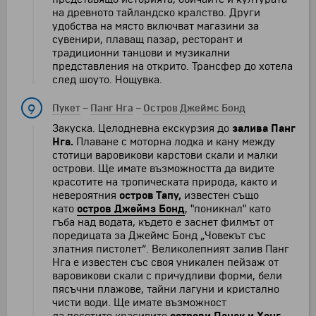
на древното тайландско кралство. Други
удобства на място включват магазини за
сувенири, плаващ пазар, ресторант и
традиционни танцови и музикални
представления на открито. Трансфер до хотела
след шоуто. Нощувка.
9
Пукет
–
Панг Нга
–
Остров Джеймс Бонд
Закуска. Целодневна екскурзия до
залива Панг
Нга.
Плаване с моторна лодка и кану между
стотици варовикови карстови скали и малки
острови. Ще имате възможността да видите
красотите на тропическата природа, както и
невероятния
остров Тапу,
известен също
като
остров Джеймз Бонд
, "поникнал" като
гъба над водата, където е заснет филмът от
поредицата за Джеймс Бонд „Човекът със
златния пистолет“. Великолепният залив Панг
Нга е известен със своя уникален пейзаж от
варовикови скали с причудливи форми, бели
пясъчни плажове, тайни лагуни и кристално
чисти води. Ще имате възможност