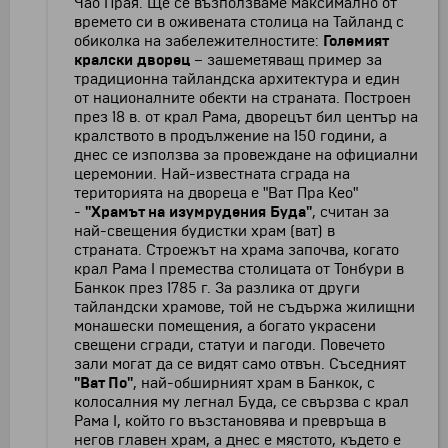
Чао Прая. Ще се възползваме максимално от
времето си в оживената столица на Тайланд с
обиколка на забележителностите:
Големият
кралски дворец
– зашеметяващ пример за
традиционна тайландска архитектура и един
от националните обекти на страната. Построен
през 18 в. от крал Рама, дворецът бил център на
кралството в продължение на 150 години, а
днес се използва за провеждане на официални
церемонии. Най-известната сграда на
територията на двореца е "Ват Пра Кео"
-
"Храмът на изумрудения Буда"
, считан за
най-свещения будистки храм (ват) в
страната. Строежът на храма започва, когато
крал Рама I премества столицата от Тонбури в
Банкок през 1785 г. За разлика от други
тайландски храмове, той не съдържа жилищни
монашески помещения, а богато украсени
свещени сгради, статуи и пагоди. Повечето
зали могат да се видят само отвън. Съседният
"Ват По"
, най-обширният храм в Банкок, с
колосалния му легнал Буда, се свързва с крал
Рама I, който го възстановява и превръща в
негов главен храм, а днес е мястото, където е