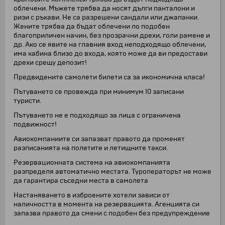
облечени. Мъжете трябва да носят дълги панталони и
ризи с ръкави. Не са разрешени сандали или джапанки.
Жените трябва да бъдат облечени по подобен
благоприличен начин, без прозрачни дрехи, голи рамене и
др. Ако се явите на главния вход неподходящо облечени,
има кабина близо до входа, която може да ви предостави
дрехи срещу депозит!
Предвидените самолети билети са за икономична класа!
Пътуването се провежда при минимум 10 записани
туристи.
Пътуването не е подходящо за лица с ограничена
подвижност!
Авиокомпаниите си запазват правото да променят
разписанията на полетите и летищните такси.
Резервационната система на авиокомпанията
разпределя автоматично местата. Туроператорът не може
да гарантира съседни места в самолета
Настаняването в изброените хотели зависи от
наличността в момента на резервацията. Агенцията си
запазва правото да смени с подобен без предупреждение