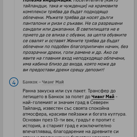
Полезна информация:
Посетителите (както
тайландци, така и чужденци) на храмовите
комплекси трябва да бъдат подходящо
облечени. Мъжете трябва да носят дълги
панталони и ризи с ръкави. Не са разрешени
сандали или джапанки. В светилищата не е
прието да се влиза с обувки, за целта обувките
се свалят и оставят Жените трябва да бъдат
облечени по подобен благоприличен начин, без
прозрачни дрехи, голи рамене и др. Ако се
явите на главния вход неподходящо облечени,
има кабина близо до входа, която може да
ви предостави дрехи срещу депозит!
4
Банкок
–
Чианг Май
Ранна закуска или сух пакет. Трансфер до
летището в Банкок за полет до
Чианг Май
-
най-големият и значим град в Северен
Тайланд, известен със своята спокойна
атмосфера, красиви пейзажи и богата култура.
Основан през 13-ти век, градът е пропит с
история, а старият град е изключително
впечатляващ, благодарение на древните си