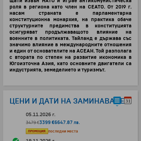
щати извън НАТО и играе антикомунистическа
роля в региона като член на СЕАТО. От 2019 г.
насам страната е парламентарна
конституционна монархия, на практика обаче
структурните предимства в конституцията
осигуряват продължаващото влияние на
военните в политиката. Тайланд е държава със
значимо влияние в международните отношения
и един от основателите на АСЕАН. Той разполага
с втората по степен на развитие икономика в
Югоизточна Азия, като основните двигатели са
индустрията, земеделието и туризмът.
ЦЕНИ И ДАТИ НА ЗАМИНАВАНЕ
05.11.2026 г.
3399 €
6647.87 лв.
3479 €
ПРОМОЦИЯ
последни места