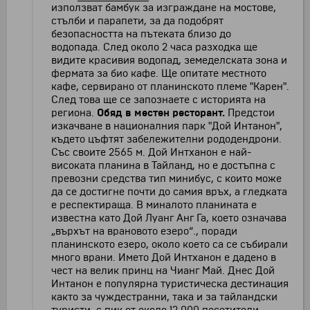
използват бамбук за изграждане на мостове,
стълби и парапети, за да подобрят
безопасността на пътеката близо до
водопада. След около 2 часа разходка ще
видите красивия водопад, земеделската зона и
фермата за био кафе. Ще опитате местното
кафе, сервирано от планинското племе "Карен".
След това ще се запознаете с историята на
региона.
Обяд в местен ресторант.
Предстои
изкачване в националния парк "Дой Интанон",
където цъфтят забележителни рододендрони.
Със своите 2565 м. Дой Интханон е най-
високата планина в Тайланд, но е достъпна с
превозни средства тип минибус, с които може
да се достигне почти до самия връх, а гледката
е респектираща. В миналото планината е
известна като Дой Луанг Анг Га, което означава
„върхът на врановото езеро“., поради
планинското езеро, около което са се събирали
много врани. Името Дой Интханон е дадено в
чест на велик принц на Чианг Май. Днес Дой
Интанон е популярна туристическа дестинация
както за чуждестранни, така и за тайландски