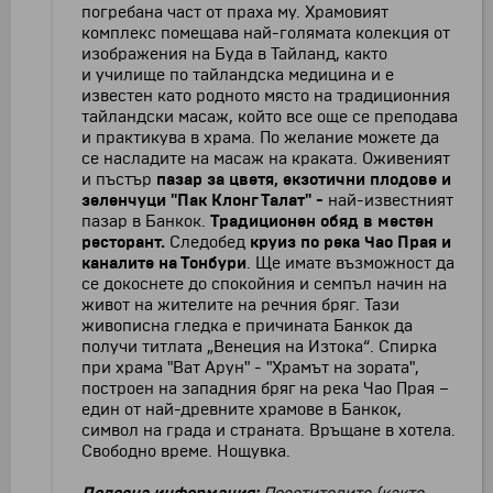
погребана част от праха му. Храмовият
комплекс помещава най-голямата колекция от
изображения на Буда в Тайланд, както
и училище по тайландска медицина и е
известен като родното място на традиционния
тайландски масаж, който все още се преподава
и практикува в храма. По желание можете да
се насладите на масаж на краката. Оживеният
и пъстър
пазар за цветя, екзотични плодове и
зеленчуци
"Пак Клонг Талат" -
най-известният
пазар в Банкок.
Традиционен обяд в местен
ресторант.
Следобед
к
руиз по река Чао Прая
и
каналите на Тонбури
. Ще имате възможност да
се докоснете до спокойния и семпъл начин на
живот на жителите на речния бряг. Тази
живописна гледка е причината Банкок да
получи титлата „Венеция на Изтока“. Спирка
при храма "Ват Арун" - "Храмът на зората",
построен на западния бряг на река Чао Прая –
един от най-древните храмове в Банкок,
символ на града и страната. Връщане в хотела.
Свободно време. Нощувка.