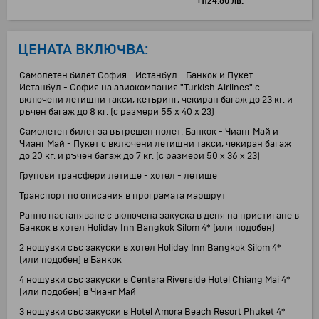
+1124.60 лв.
ЦЕНАТА ВКЛЮЧВА:
Самолетен билет София - Истанбул - Банкок и Пукет -
Истанбул - София на авиокомпания "Turkish Airlines" с
включени летищни такси, кетъринг, чекиран багаж до 23 кг. и
ръчен багаж до 8 кг. (с размери 55 x 40 x 23)
Самолетен билет за вътрешен полет: Банкок - Чианг Май и
Чианг Май - Пукет с включени летищни такси, чекиран багаж
до 20 кг. и ръчен багаж до 7 кг. (с размери 50 x 36 x 23)
Групови трансфери летище - хотел - летище
Транспорт по описания в програмата маршрут
Ранно настаняване с включена закуска в деня на пристигане в
Банкок в хотел Holiday Inn Bangkok Silom 4* (или подобен)
2 нощувки със закуски в хотел Holiday Inn Bangkok Silom 4*
(или подобен) в Банкок
4 нощувки със закуски в Centara Riverside Hotel Chiang Mai 4*
(или подобен) в Чианг Май
3 нощувки със закуски в Hotel Amora Beach Resort Phuket 4*