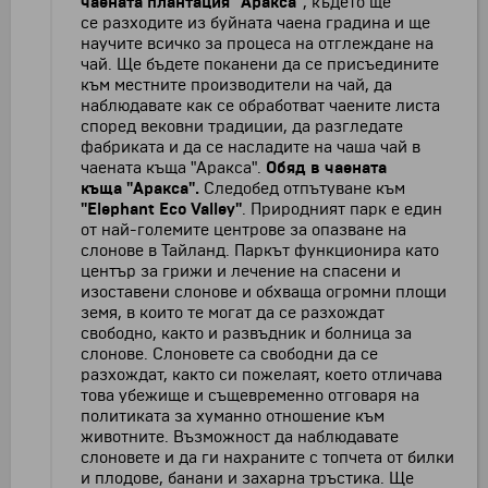
чаената плантация "Аракса"
, където ще
се разходите из буйната чаена градина и ще
научите всичко за процеса на отглеждане на
чай. Ще бъдете поканени да се присъедините
към местните производители на чай, да
наблюдавате как се обработват чаените листа
според вековни традиции, да разгледате
фабриката и да се насладите на чаша чай в
чаената къща "Аракса".
Обяд в чаената
къща "Аракса".
Следобед отпътуване към
"Elephant Eco Valley"
. Природният парк е един
от най-големите центрове за опазване на
слонове в Тайланд. Паркът функционира като
център за грижи и лечение на спасени и
изоставени слонове и обхваща огромни площи
земя, в които те могат да се разхождат
свободно, както и развъдник и болница за
слонове. Слоновете са свободни да се
разхождат, както си пожелаят, което отличава
това убежище и същевременно отговаря на
политиката за хуманно отношение към
животните. Възможност да наблюдавате
слоновете и да ги нахраните с топчета от билки
и плодове, банани и захарна тръстика. Ще