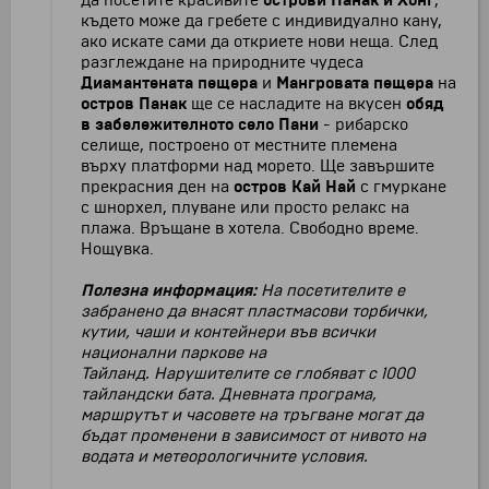
да посетите красивите
острови Панак и Хонг
,
където може да гребете с индивидуално кану,
ако искате сами да откриете нови неща. След
разглеждане на природните чудеса
Диамантената пещера
и
Мангровата пещера
на
остров Панак
ще се насладите на вкусен
обяд
в забележителното село Пани
- рибарско
селище, построено от местните племена
върху платформи над морето. Ще завършите
прекрасния ден на
остров Кай Най
с гмуркане
с шнорхел, плуване или просто релакс на
плажа. Връщане в хотела. Свободно време.
Нощувка.
Полезна информация:
На посетителите е
забранено да внасят пластмасови торбички,
кутии, чаши и контейнери във всички
национални паркове на
Тайланд. Нарушителите се глобяват с 1000
тайландски бата. Дневната програма,
маршрутът и часовете на тръгване могат да
бъдат променени в зависимост от нивото на
водата и метеорологичните условия.