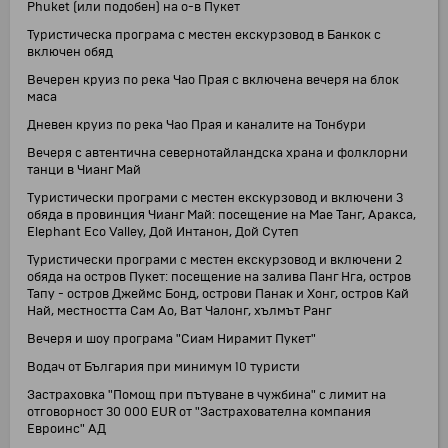
Phuket (или подобен) на о-в Пукет
Туристическа програма с местен екскурзовод в Банкок с
включен обяд
Вечерен круиз по река Чао Прая с включена вечеря на блок
маса
Дневен круиз по река Чао Прая и каналите на Тонбури
Вечеря с автентична севернотайландска храна и фолклорни
танци в Чианг Май
Tуристически програми с местен екскурзовод и включени 3
обяда в провинция Чианг Май: посещение на Мае Танг, Аракса,
Elephant Eco Valley, Дой Интанон, Дой Сутеп
Туристически програми с местен екскурзовод и включени 2
обяда на остров Пукет: посещение на залива Панг Нга, остров
Тапу - остров Джеймс Бонд, острови Панак и Хонг, остров Кай
Най, местността Сам Ао, Ват Чалонг, хълмът Ранг
Вечеря и шоу програма "Сиам Нирамит Пукет"
Водач от България при минимум 10 туристи
Застраховка "Помощ при пътуване в чужбина" с лимит на
отговорност 30 000 EUR от "Застрахователна компания
Евроинс" АД