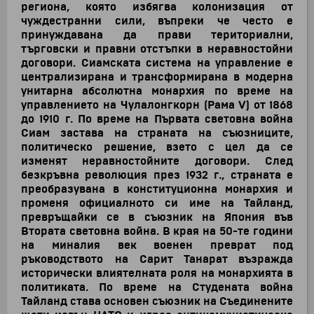
региона, която избягва колонизация от
чуждестранни сили, въпреки че често е
принуждавана да прави териториални,
търговски и правни отстъпки в неравностойни
договори. Сиамската система на управление е
централизирана и трансформирана в модерна
унитарна абсолютна монархия по време на
управлението на Чулалонгкорн (Рама V) от 1868
до 1910 г. По време на Първата световна война
Сиам застава на страната на съюзниците,
политическо решение, взето с цел да се
изменят неравностойните договори. След
безкръвна революция през 1932 г., страната е
преобразувана в конституционна монархия и
променя официалното си име на Тайланд,
превръщайки се в съюзник на Япония във
Втората световна война. В края на 50-те години
на миналия век военен преврат под
ръководството на Сарит Танарат възражда
исторически влиятелната роля на монархията в
политиката. По време на Студената война
Тайланд става основен съюзник на Съединените