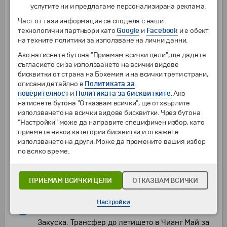
диаметър на основата 54 м. - по това време
услугите ни и предлагаме персонализирана реклама.
най-голямата сграда е северния регион.
Част от тази информация се споделя с наши
Посещение на
"Ват Фан Тао" -
"Храмът на
технологични партньори като
Google
и
Facebook
и е обект
хилядате пещи", построен през 15 век като част
на техните политики за използване на лични данни.
от комплекса на "Ват Чеди Луанг". Храмът е
известен със своята изящна зала за
Ако натиснете бутона "Приемам всички цели", ще дадете
ръкополагане, изградена от тиково дърво в
съгласието си за използването на всички видове
стил "Лан На" с размери 21 на 11 метра, а
бисквитки от страна на Бохемия и на всички трети страни,
височкият 14 метра таван се поддържа от 28
описани детайлно в
Политиката за
дървени стълба. Храмът е главно място за
поверителност
и
Политиката за бисквитките
. Ако
празненства по време на фестивала "Висакха
натиснете бутона "Отказвам всички", ще отхвърлите
Буча", когато монасите палят стотици малки
използването на всички видове бисквитки. Чрез бутона
маслени лампи. Това е една от малкото изцяло
"Настройки" може да направите специфичен избор, като
запазени дървени конструкции в Чианг Май.
приемете някои категории бисквитки и откажете
Последната спирка за деня в при най-големия
използването на други. Може да промените вашия избор
пазар в града
"Талат Варорот"
- където се
по всяко време.
продава почти всичко - от местни
занаятчийски произведения до вкусни улични
ястия.
Обяд в местен ресторант.
Връщане в
ПРИЕМАМ ВСИЧКИ ЦЕЛИ
ОТКАЗВАМ ВСИЧКИ
хотела. Свободно време. Нощувка
Настройки
8
Чианг Май
–
Пукет
Закуска. Трансфер до летището в Чианг Май за