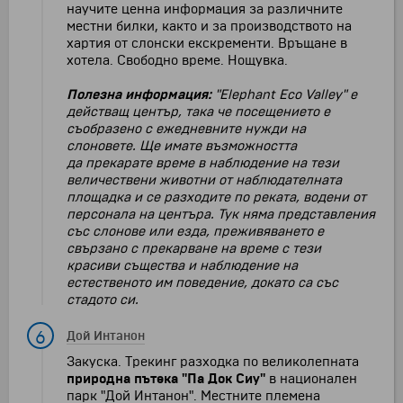
научите ценна информация за различните
местни билки, както и за производството на
хартия от слонски екскременти. Връщане в
хотела. Свободно време. Нощувка.
Полезна информация:
"Elephant Eco Valley" е
действащ център, така че посещението е
съобразено с ежедневните нужди на
слоновете. Ще имате възможността
да прекарате време в наблюдение на тези
величествени животни от наблюдателната
площадка и се разходите по реката, водени от
персонала на центъра. Тук няма представления
със слонове или езда, преживяването е
свързано с прекарване на време с тези
красиви същества и наблюдение на
естественото им поведение, докато са със
стадото си.
6
Дой Интанон
Закуска. Tрекинг разходка по великолепната
природна пътека "Па Док Сиу"
в национален
парк
"Дой Интанон"
. Местните племена