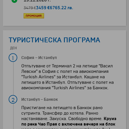
19.11.2026 г.
3459 €
6765.22 лв.
3479 €
ПРОМОЦИЯ
ТУРИСТИЧЕСКА ПРОГРАМА
ДЕН
1
София
–
Истанбул
Отпътуване от Терминал 2 на летище "Васил
Левски" в София с полет на авиокомпания
"Turkish Airlines" за Истанбул. Кацане на
летището в Истанбул. Отпътуване с полет на
авиокомпания "Turkish Airlines" за Банкок.
2
Истанбул
–
Банкок
Пристигане на летището в Банкок рано
сутринта. Трансфер до хотела. Ранно
настаняване. Закуска. Свободно време.
Круиз
по река Чао Прая с включена вечеря на блок