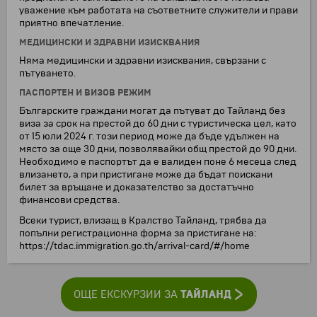
уважение към работата на съответните служители и прави
приятно впечатление.
МЕДИЦИНСКИ И ЗДРАВНИ ИЗИСКВАНИЯ
Няма медицински и здравни изисквания, свързани с
пътуването.
ПАСПОРТЕН И ВИЗОВ РЕЖИМ
Българските граждани могат да пътуват до Тайланд без
виза за срок на престой до 60 дни с туристическа цел, като
от 15 юли 2024 г. този период може да бъде удължен на
място за още 30 дни, позволявайки общ престой до 90 дни.
Необходимо е паспортът да е валиден поне 6 месеца след
влизането, а при пристигане може да бъдат поискани
билет за връщане и доказателство за достатъчно
финансови средства.
Всеки турист, влизащ в Кралство Тайланд, трябва да
попълни регистрационна форма за пристигане на:
https://tdac.immigration.go.th/arrival-card/#/home
ТАЙЛАНД
ОЩЕ ЕКСКУРЗИИ ЗА