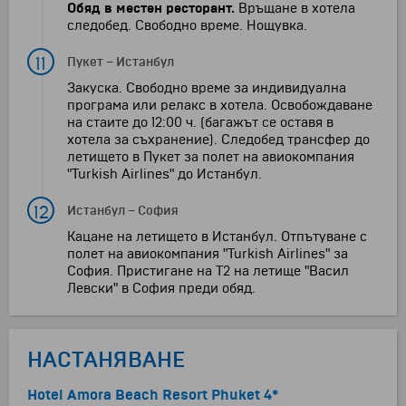
Обяд в местен ресторант.
Връщане в хотела
следобед. Свободно време. Нощувка.
11
Пукет
–
Истанбул
Закуска. Свободно време за индивидуална
програма или релакс в хотела. Освобождаване
на стаите до 12:00 ч. (багажът се оставя в
хотела за съхранение). Следобед трансфер до
летището в Пукет за полет на авиокомпания
"Turkish Airlines" до Истанбул.
12
Истанбул
–
София
Кацане на летището в Истанбул. Отпътуване с
полет на авиокомпания "Turkish Airlines" за
София. Пристигане на Т2 на летище "Васил
Левски" в София преди обяд.
НАСТАНЯВАНЕ
Hotel Amora Beach Resort Phuket 4*