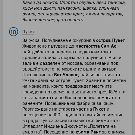
Какво да носите: Спортни обувки, лека тениска,
къси или дълги панталони, шапка, слънчеви
очила, слънцезащитен крем, лични лекарства,
бански костюм, фотоапарат.
10
Пукет
Закуска. Полудневна екскурзия в
остров Пукет
.
Живописно пътуване до
местността Сам Ао
-
най-добрата панорамна гледка към трите
красиви залива с форма на полумесец. Всеки
залив е разделен от носове, образувани под
въздействието на морските вълни и вятъра.
Посещение на
Ват Чалонг
, най-известният от
29-те храма на остров Пукет. Храмът е посветен
на монасите, които предвождат местните
граждани по време на въстанието през 1876 г. и
със знанията си по билколечение помагат на
ранените. Посещение на фабрика за кашу.
Разглеждане на старата част на Пукет и
посещение на 100-годишното китайско имение
в града. Тук са заснети известни филми като
„Младият Индиана Джоунс“ и „Полетата на
смъртта“. Посещение на
хълма Ранг
за снимки.