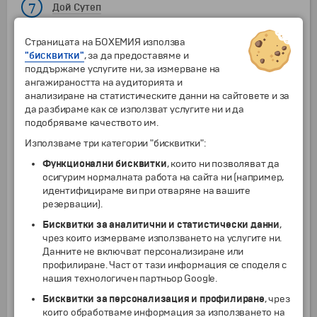
7
Дой Сутеп
Закуска. Отпътуване към защитената
планинска местност
"
Дой Сутеп"
.
Посещение на
Страницата на БОХЕМИЯ използва
древния будисткия храм, който е разположен
"бисквитки"
, за да предоставяме и
на 1073 м. надм. височина и се намира на 15 км.
поддържаме услугите ни, за измерване на
от Чианг Май. Разположен на върха на
ангажираността на аудиторията и
залесената планина с разкошна гледка към
анализиране на статистическите данни на сайтовете и за
града, този най-свещен храм на Чианг Май
да разбираме как се използват услугите ни и да
съхранява богатство от изображения на Буда,
подобряваме качеството им.
стенописи и будистко изкуство. Ще изкачите
Използваме три категории "бисквитки":
306-те стъпала на стълбището "Нага", за да
стигнете до храма. Връщане в града.
Функционални бисквитки
, които ни позволяват да
Посещение на
"Ват Чеди Луанг"
- известен като
осигурим нормалната работа на сайта ни (например,
„Храмът на великата ступа“, разположен в
идентифицираме ви при отваряне на вашите
историческата част на града. Строеж на храма
резервации).
започва през 14 век, когато крал Саен Муанг Ма
Бисквитки за аналитични и статистически данни
,
планира да погребе праха на своя баща на това
чрез които измерваме използването на услугите ни.
място. След 10 години строителство храмът е
Данните не включват персонализиране или
оставен недовършен, но по-късно
профилиране. Част от тази информация се споделя с
строителството продъжава след смъртта на
нашия технологичен партньор Google.
краля от неговата вдовица. Поради проблеми
със стабилността, строежът е завършен в
Бисквитки за персонализация и профилиране
, чрез
средата на 15 век с височина от 82 м. и с
които обработваме информация за използването на