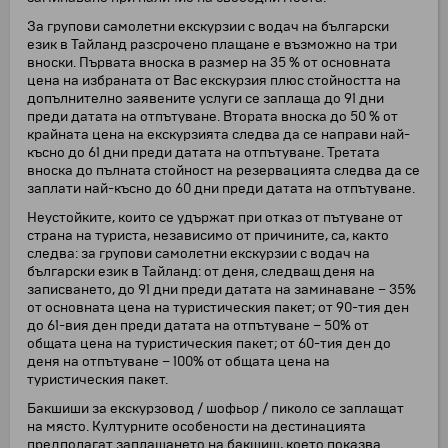
За групови самолетни екскурзии с водач на български
език в Тайланд разсрочено плащане е възможно на три
вноски. Първата вноска в размер на 35 % от основната
цена на избраната от Вас екскурзия плюс стойността на
допълнително заявените услуги се заплаща до 91 дни
преди датата на отпътуване. Втората вноска до 50 % от
крайната цена на екскурзията следва да се направи най-
късно до 61 дни преди датата на отпътуване. Третата
вноска до пълната стойност на резервацията следва да се
заплати най-късно до 60 дни преди датата на отпътуване.
Неустойките, които се удържат при отказ от пътуване от
страна на туриста, независимо от причините, са, както
следва: за групови самолетни екскурзии с водач на
български език в Тайланд: от деня, следващ деня на
записването, до 91 дни преди датата на заминаване – 35%
от основната цена на туристическия пакет; от 90-тия ден
до 61-вия ден преди датата на отпътуване – 50% от
общата цена на туристическия пакет; от 60-тия ден до
деня на отпътуване – 100% от общата цена на
туристическия пакет.
Бакшиши за екскурзовод / шофьор / пиколо се заплащат
на място. Културните особености на дестинацията
предполагат заплащането на бакшиш, което показва