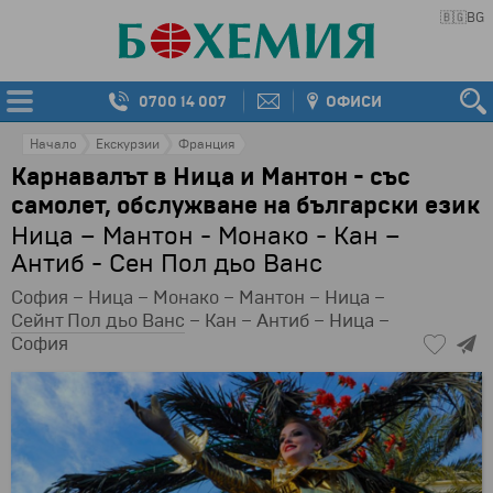
🇧🇬
BG
0700 14 007
ОФИСИ
Начало
Екскурзии
Франция
Карнавалът в Ница и Мантон - със
самолет, обслужване на български език
Ница – Мантон - Монако - Кан –
Антиб - Сен Пол дьо Ванс
София – Ница – Монако – Мантон – Ница –
Сейнт Пол дьо Ванс
– Кан – Антиб – Ница –
София