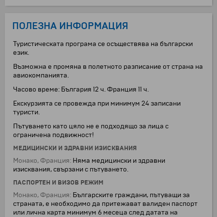
ПОЛЕЗНА ИНФОРМАЦИЯ
Туристическата програма се осъществява на български
език.
Възможна е промяна в полетното разписание от страна на
авиокомпанията.
Часово време: България 12 ч. Франция 11 ч.
Екскурзията се провежда при минимум 24 записани
туристи.
Пътуването като цяло не е подходящо за лица с
ограничена подвижност!
МЕДИЦИНСКИ И ЗДРАВНИ ИЗИСКВАНИЯ
Монако, Франция:
Няма медицински и здравни
изисквания, свързани с пътуването.
ПАСПОРТЕН И ВИЗОВ РЕЖИМ
Монако, Франция:
Българските граждани, пътуващи за
страната, е необходимо да притежават валиден паспорт
или лична карта минимум 6 месеца след датата на