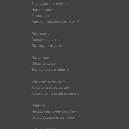
Екскурзии и почивки
Направления
Календар
Всички програми от А до Я
Промоции
Горещи оферти
Потвърдени дати
Празници
Оферта на деня
Туристически обекти
Самолетни билети
Хотелски резервации
Корпоративно обслужване
Новини
Информационен бюлетин
Често задавани въпроси