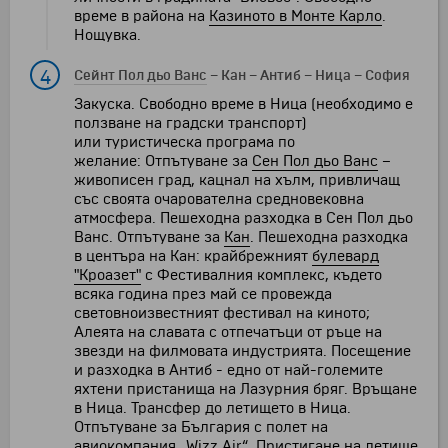
време в района на
Казиното в Монте Карло
.
Нощувка.
4
Сейнт Пол дьо Ванс
–
Кан
–
Антиб
–
Ница
–
София
Закуска. Свободно време в Ница (необходимо е
ползване на градски транспорт)
или туристическа програма по
желание: Отпътуване за
Сен Пол дьо Ванс
–
живописен град, кацнал на хълм, привличащ
със своята очарователна средновековна
атмосфера. Пешеходна разходка в Сен Пол дьо
Ванс. Отпътуване за
Кан
. Пешеходна разходка
в центъра на Кан: крайбрежният
булевард
"Кроазет"
с Фестивалния комплекс, където
всяка година през май се провежда
световноизвестният фестивал на киното;
Алеята на славата с отпечатъци от ръце на
звезди на филмовата индустрията. Посещение
и разходка в Антиб - едно от най-големите
яхтени пристанища на Лазурния бряг. Връщане
в Ница. Трансфер до летището в Ница.
Отпътуване за България с полет на
авиокомпания „Wizz Air“. Пристигане на летище