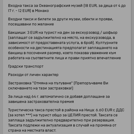
Входна такса за Океанографския музей (18 EUR, за деца от 4 до
17 г. - 12 EUR) в Монако
Входни такси и билети за други музеи, обекти и прояви,
посещавани по желание
Бакшиши: 3 EUR на турист на ден за екскурзовод / шофьор
(заплащат се задължително на място, на екскурзовода, в
зависимост от предоставената услуга, в брой). Културните
особености на дестинацията предполагат заплащането на
бакшиш в посочения размер, което показва уважение към
работата на съответните лица и прави приятно впечатление
Градски транспорт
Разходи от личен характер
Застраховка "Отмяна на пътуване" (Препоръчваме Ви
сключването на тази застраховка!)
За лица над 64 г. автоматично се добавя доплащане за
завишена застрахователна премия
Туристическа такса престой в района на Ница: 6.60 EUR с ДДС
(за хотел ***) на турист общо за ЦЕЛИЯ престой. Таксата се
заплаща задължително предварително при резервация.
Таксата подлежи на актуализация в случай на промяна от
страна на местната власт.