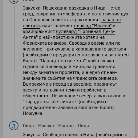
Закуска. Пешеходна разходка в Ница – стар
град, съхранил атмосферата и автентичния дух
на Средновековието: атрактивният
пазар на
цветята
; най-големият
площад "Масена"
и
крайбрежният
булевард "Променад Де-з-
Англе"
с най-престижните хотели на
Френската ривиера. Свободно време или по
желание - включване в карнавалните шествия
(необходим е предварително заявен и заплатен
билет): "Парадът на цветята", който всяка
година се провежда в Ница, на границата
между зимата и пролетта, и е едно от най-
значимите събития на Френската ривиера.
Въпреки че е повод за веселие, празникът
засяга и по-важни теми и проблеми в
обществото. По желание вечерта включване в
"Парадът на светлините" (необходим е
предварително заявен и заплатен билет).
Нощувка.
3
Ница
–
Монако
–
Мантон
–
Ница
Закуска. Свободно време в Ница (необходимо е