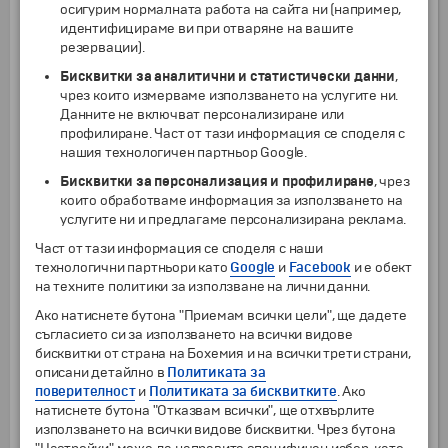
Wizz Priority (качване на борда на самолета с предимство и
осигурим нормалната работа на сайта ни (например,
допълнителен салонен багаж до 10 кг с размери 55/40/23 см)
идентифицираме ви при отваряне на вашите
от
1 г.
101
€
резервации).
Доплащане за съседни места в самолета (отиване и връщане ) - на
Бисквитки за аналитични и статистически данни
,
турист (подлежи на потвърждение)
чрез които измерваме използването на услугите ни.
от
1 г.
40.30
€
Данните не включват персонализиране или
Билет за "Парадът на светлините" в Ница от 20.30 ч. за
профилиране. Част от тази информация се споделя с
правостоящи (билетите се заявяват и заплащат преди
нашия технологичен партньор Google.
отпътуване). Билетът е с препотвърждение до 7 дни преди датата
на отпътуване.
Бисквитки за персонализация и профилиране
, чрез
от
12 г.
16.30
€
които обработваме информация за използването на
от
0 г.
до
11 г.
7.67
€
услугите ни и предлагаме персонализирана реклама.
Билет за "Парадът на Златния плод" в Мантон за правостоящи
Част от тази информация се споделя с наши
(билетите се заявяват и заплащат преди отпътуване). Билетът е с
технологични партньори като
Google
и
Facebook
и е обект
препотвърждение до 7 дни преди датата на отпътуване.
на техните политики за използване на лични данни.
от
12 г.
18.90
€
от
0 г.
до
11 г.
8.69
€
Ако натиснете бутона "Приемам всички цели", ще дадете
съгласието си за използването на всички видове
Целодневна екскурзия до Сен Пол дьо Ванс, Кан и Антиб на турист
бисквитки от страна на Бохемия и на всички трети страни,
при минимум 15 туристи
описани детайлно в
Политиката за
от
13 г.
109
€
поверителност
и
Политиката за бисквитките
. Ако
от
2 г.
до
12 г.
84.30
€
натиснете бутона "Отказвам всички", ще отхвърлите
Целодневна екскурзия до Ментон, Княжество Монако и посещение
използването на всички видове бисквитки. Чрез бутона
на фабриката за парфюми FRAGONARD на турист при минимум 15