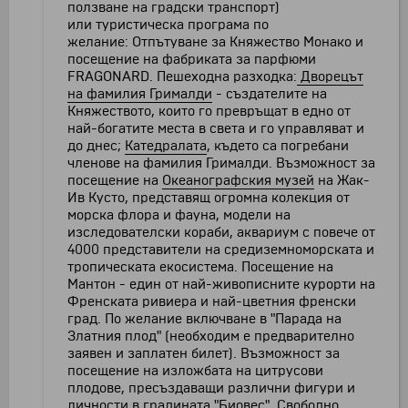
ползване на градски транспорт)
или туристическа програма по
желание: Отпътуване за Княжество Монако и
посещение на фабриката за парфюми
FRAGONARD. Пешеходна разходка:
Дворецът
на фамилия Грималди
- създатeлите на
Княжеството, които го превръщат в едно от
най-богатите места в света и го управляват и
до днес;
Катедралата
, където са погребани
членове на фамилия Грималди. Възможност за
посещение на
Океанографския музей
на Жак-
Ив Кусто, представящ огромна колекция от
морска флора и фауна, модели на
изследователски кораби, аквариум с повече от
4000 представители на средиземноморската и
тропическата екосистема. Посещение на
Мантон - един от най-живописните курорти на
Френската ривиера и най-цветния френски
град. По желание включване в "Парада на
Златния плод" (необходим е предварително
заявен и заплатен билет). Възможност за
посещение на изложбата на цитрусови
плодове, пресъздаващи различни фигури и
личности в градината "Биовес". Свободно