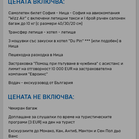
ЦЕНАТА ВКЛЮЧВА:
Самолетен билет София - Ница - София на авиокомпания
"Wizz Air" с включени летищни такси и 1 брой ръчен салонен
багаж до 10 кг (с размери 40/30/20 см)
Трансфер летище - хотел - летище
3 нощувки със закуски в хотел "Du Pin" *** (или подобен) в
Ница
Пешеходнa разходкa в Ница
Застраховка "Помощ при пътуване в чужбина" с асистанс и
лимит на отговорност 10 000 EUR на застрахователна
компания "Евроинс"
Водач - екскурзовод от България
ЦЕНАТА НЕ ВКЛЮЧВА:
Чекиран багаж
Доплащане за слушалки по време на туристическите
програми (3 EUR) на ден на турист
Екскурзиите до Монако, Кан, Антиб, Мантон и Сен Пол дьо
Ванс