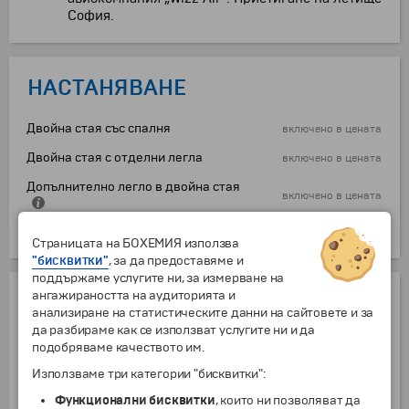
София.
НАСТАНЯВАНЕ
Двойна стая със спалня
включено в цената
Двойна стая с отделни легла
включено в цената
Допълнително легло в двойна стая
включено в цената
Единична стая
+171 €
Страницата на БОХЕМИЯ използва
"бисквитки"
, за да предоставяме и
поддържаме услугите ни, за измерване на
ДОПЪЛНИТЕЛНИ УСЛУГИ
ангажираността на аудиторията и
анализиране на статистическите данни на сайтовете и за
да разбираме как се използват услугите ни и да
Чекиран багаж до 10 кг (в двете посоки)
подобряваме качеството им.
от
0 г.
76.10
€
Чекиран багаж до 20 кг (в двете посоки)
Използваме три категории "бисквитки":
от
0 г.
86.40
€
Функционални бисквитки
, които ни позволяват да