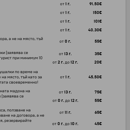
от
1 г.
91.50
€
от
1 г.
150
€
от
1 г.
101
€
от
1 г.
40.30
€
ра, а не на място, тъй
от
0 г.
55
€
ки (заявява се
от
13 г.
35
€
турист при минимум 10
от
2 г.
до
12 г.
20
€
лушалки по време на
на място, тъй като за
от
1 г.
45.50
€
угата своевременно!
рната мадона на
от
13 г.
75
€
 (заявява се
от
0 г.
до
12 г.
55
€
са, ползване на
от
11 г.
65
€
ване на договора, а не
ля, резервирайте
от
0 г.
до
10 г.
45
€