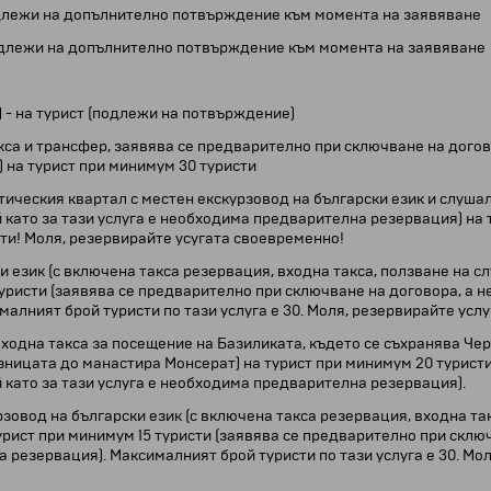
 подлежи на допълнително потвърждение към момента на заявяване
а подлежи на допълнително потвърждение към момента на заявяване
 - на турист (подлежи на потвърждение)
кса и трансфер, заявява се предварително при сключване на догово
 на турист при минимум 30 туристи
тическия квартал с местен екскурзовод на български език и слушал
й като за тази услуга е необходима предварителна резервация) на 
сти! Моля, резервирайте усугата своевременно!
 език (с включена такса резервация, входна такса, ползване на с
уристи (заявява се предварително при сключване на договора, а не 
алният брой туристи по тази услуга е 30. Моля, резервирайте усл
ходна такса за посещение на Базиликата, където се съхранява Че
ницата до манастира Монсерат) на турист при минимум 20 туристи
й като за тази услуга е необходима предварителна резервация).
овод на български език (с включена такса резервация, входна так
урист при минимум 15 туристи (заявява се предварително при сключ
а резервация). Максималният брой туристи по тази услуга е 30. Мо