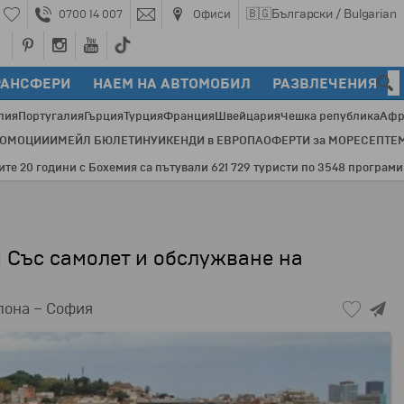
🇧🇬
Български / Bulgarian
0700 14 007
Офиси
РАНСФЕРИ
НАЕМ НА АВТОМОБИЛ
РАЗВЛЕЧЕНИЯ
лия
Португалия
Гърция
Турция
Франция
Швейцария
Чешка република
Афр
РОМОЦИИ
ИМЕЙЛ БЮЛЕТИН
УИКЕНДИ в ЕВРОПА
ОФЕРТИ за МОРЕ
СЕПТЕ
охемия са пътували 621 729 туристи по 3548 програми и 82 дестинации 
! Със самолет и обслужване на
лона – София