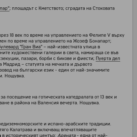
лар”
; площадът с Кметството; сградата на Стоковата
през 18 век по време на управлението на Фелипе V върху
мен по време на управлението на Жозеф Бонапарт;
булевард "Гран Виа"
– най-известната улица в
ните художествени галерии в света, намираща се във
кзекуции, пазари, борби с бикове и фиести;
Пуерта дел
а Мадрид – статуята на мечката и дървото
зовод на български език - един от най-значимите
и. Нощувка.
а посещение на готическата катедралата от 13 век и
ване в района на Валенсия вечерта. Нощувка.
средиземноморските и испано-арабските традиции.
нтяго Калатрава и включващ впечатляващите
а
в историческият център:
Арената
- една от най-