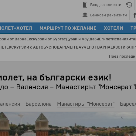
Вход за клиенти
Банкови реквизити
ПОЛЕТ+ХОТЕЛ
МАРШРУТ ПО ЖЕЛАНИЕ
ХОТЕЛИ
Т
рзии от Варна
Екскурзии от Бургас
Дубай и Абу Даби
Египет
Испания
Ита
ЛЕТ
ЕКСКУРЗИИ с АВТОБУС
ПОДАРЪЧЕН ВАУЧЕР
ОТ ВАРНА
ЕКЗОТИКА
П
През последните 20 години с Б
олет, на български език!
до – Валенсия – Манастирът "Монсерат"
Валенсия – Барселона –
Манастирът "Монсерат"
– Барсе