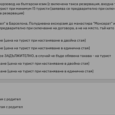
урзовод на български език (с включена такса резервация, входна 
урист при минимум 15 туристи (заявява се предварително при сключ
на резервация)
Гуел" в Барселона, Полудневна екскурзия до манастира "Монсерат"
предварително при сключване на договора, а не на място, тъй кат
не (цена на турист при настаняване в двойна стая)
не (цена на турист при настаняване в единична стая)
а се ЗАДЪЛЖИТЕЛНО, в случай че бъде обявена такава - на турист
ане (цена на турист при настаняване в двойна стая)
ане (цена на турист при настаняване в единична стая)
тая с родител
стая с родител