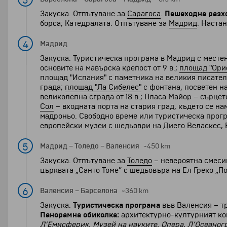
3
Закуска. Отпътуване за
Сарагоса
.
Пешеходна разх
борса; Катедралата. Отпътуване за
Мадрид
. Наста
4
Мадрид
Закуска. Туристическа програма в Мадрид с местен
основите на мавърска крепост от 9 в.;
площад "Ори
площад "Испания" с паметника на великия писател
града;
площад "Ла Сибелес"
с фонтана, посветен н
великолепна сграда от 18 в.; Пласа Майор – сърце
Сол
– входната порта на стария град, където се н
мадроньо. Свободно време или туристическа прог
европейски музеи с шедьоври на Диего Веласкес, Е
5
Мадрид
–
Толедо
–
Валенсия
~450 km
Закуска. Отпътуване за
Толедо
– невероятна смесиц
църквата „Санто Томе” с шедьовъра на Ел Греко „П
6
Валенсия
–
Барселона
~360 km
Закуска.
Туристическа програма
във
Валенсия
– т
Панорамна обиколка:
архитектурно-културният к
Л’Емисферик, Музей на науките, Опера, Л’Осеано