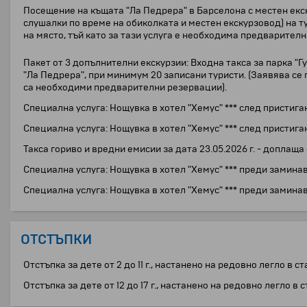
Посещение на къщата "Ла Педрера" в Барселона с местен екск
слушалки по време на обиколката и местен екскурзовод) на т
на място, тъй като за тази услуга е необходима предварител
Пакет от 3 допълнителни екскурзии: Входна такса за парка "
"Ла Педрера", при минимум 20 записани туристи. (Заявява се 
са необходими предварителни резервации).
Специална услуга: Нощувка в хотел "Хемус" *** след пристига
Специална услуга: Нощувка в хотел "Хемус" *** след пристига
Такса гориво и вредни емисии за дата 23.05.2026 г. - доплащ
Специална услуга: Нощувка в хотел "Хемус" *** преди заминав
Специална услуга: Нощувка в хотел "Хемус" *** преди заминав
ОТСТЪПКИ
Отстъпка за дете от 2 до 11 г., настанено на редовно легло в с
Отстъпка за дете от 12 до 17 г., настанено на редовно легло в 