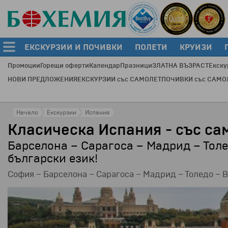
ЕКСКУРЗИИ И ПОЧИВКИ
ПОЛЕТИ
КРУИЗИ
Промоции
Горещи оферти
Календар
Празници
ЗЛАТНА ВЪЗРАСТ
Екску
НОВИ ПРЕДЛОЖЕНИЯ
ЕКСКУРЗИИ със САМОЛЕТ
ПОЧИВКИ със САМО
Начало
Екскурзии
Испания
Класическа Испания - със сам
Барселона – Сарагоса – Мадрид – Толе
български език!
София – Барселона – Сарагоса – Мадрид – Толедо – 