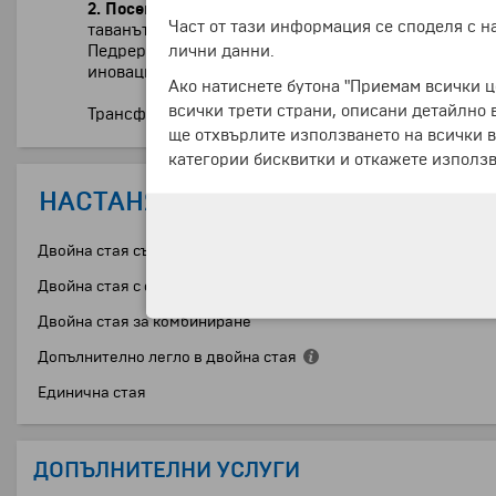
2.
Посещение на къщата
"Ла Педрера"
в Барселона
Част от тази информация се споделя с 
таванът с 270 арки, наподобяващи гръбнака на кит
лични данни.
Педрера", построена между 1906 и 1912 г., е счит
иновации в стил каталунски модернизъм.
Ако натиснете бутона "Приемам всички ц
всички трети страни, описани детайлно 
Трансфер до летището. Отпътуване за България с п
ще отхвърлите използването на всички в
категории бисквитки и откажете използв
НАСТАНЯВАНЕ
Двойна стая със спалня
Двойна стая с отделни легла
Двойна стая за комбиниране
Допълнително легло в двойна стая
Единична стая
ДОПЪЛНИТЕЛНИ УСЛУГИ