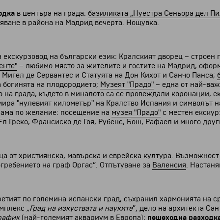
одка
в центъра на града:
базиликата „Нуестра Сеньора дел Пи
няване в района на Мадрид вечерта. Нощувка.
 екскурзовод на български език: Кралският дворец – строен 
енте"
– любимо място за жителите и гостите на Мадрид, офор
 Мигел де Сервантес и Статуята на Дон Кихот и Санчо Панса;
а богинята на плодородието;
Музеят "Прадо"
– една от най-важ
то на града, където в миналото са се провеждали коронации, е
амира "нулевият километър" на Кралство Испания и символът н
рама по желание: посещение на
музея "Прадо"
с местен екскур
л Греко, Франсиско де Гоя, Рубенс, Бош, Рафаел и много друг
а от християнска, мавърска и еврейска култура. Възможност з
огребението на граф Оргас”. Отпътуване за
Валенсия
. Настаня
ретият по големина испански град, съхранил хармонията на 
омплекс
„Град на изкуствата и науките
”, дело на архитекта Са
график
(най-големият аквариум в Европа);
пешеходна разходк