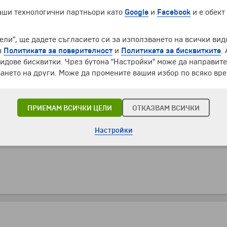
 с местен екскурзовод на български език
- покривът с причу
наши технологични партньори като
Google
и
Facebook
и е обект
; апартаментът, пресъздаващ живота на буржоазно семейство о
ана за едно от най-емблематичните произведения на архитекта
ели", ще дадете съгласието си за използването на всички вид
в
Политиката за поверителност
и
Политиката за бисквитките
.
олет на авиокомпания "Wizz Air" или "Ryanair". Пристигане н
идове бисквитки. Чрез бутона "Настройки" може да направит
ането на други. Може да промените вашия избор по всяко вре
ПРИЕМАМ ВСИЧКИ ЦЕЛИ
ОТКАЗВАМ ВСИЧКИ
Настройки