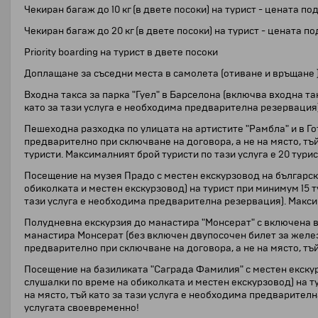
Чекиран багаж до 10 кг (в двете посоки) на турист - цената
Чекиран багаж до 20 кг (в двете посоки) на турист - ценат
Priority boarding на турист в двете посоки
Доплащане за съседни места в самолета (отиване и връщане )
Входна такса за парка "Гуел" в Барселона (включва входна та
като за тази услуга е необходима предварителна резервация)
Пешеходна разходка по улицата на артистите "Рамбла" и в Го
предварително при сключване на договора, а не на място, тъ
туристи. Максималният брой туристи по тази услуга е 20 тури
Посещение на музея Прадо с местен екскурзовод на български
обиколката и местен екскурзовод) на турист при минимум 15 т
тази услуга е необходима предварителна резервация). Максим
Полудневна екскурзия до манастира "Монсерат" с включена в
манастира Монсерат (без включен двупосочен билет за желез
предварително при сключване на договора, а не на място, тъ
Посещение на базиликата "Саграда Фамилия" с местен екскурз
слушалки по време на обиколката и местен екскурзовод) на т
на място, тъй като за тази услуга е необходима предварителн
услугата своевременно!