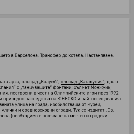
ището в
Барселона
. Трансфер до хотела. Настаняване.
ата арка; площад „Колумб”;
площад „Каталуния”
; две от
спания” с „танцуващите” фонтани;
хълмът Монжуик
;
ия, построени в чест на Олимпийските игри през 1992
о и природно наследство на ЮНЕСКО и най-посещаваният
ената улица на града, изобилстваща от музеи,
 улички и средновековни сгради. Тук се издигат „Св.
лона (необходимо е ползване на местен и градски