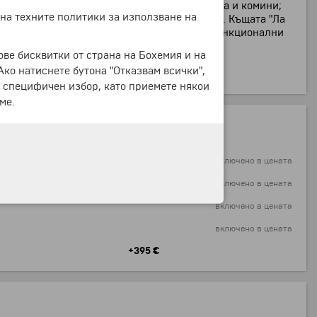
дливите каменни форми и ефектни стълбища и комини;
 на техните политики за използване на
т Барселона, обзаведен с мебели от XX век. Къщата "Ла
 Антони Гауди със своите конструктивни и функционални
ове бисквитки от страна на Бохемия и на
 Ако натиснете бутона "Отказвам всички",
а летище София.
е специфичен избор, като приемете някои
ме.
включено в цената
включено в цената
включено в цената
включено в цената
+395 €