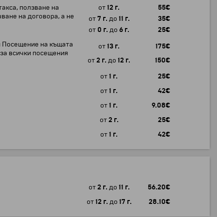
такса, ползване на
от
12 г.
55
€
ване на договора, а не
от
7 г.
до
11 г.
35
€
от
0 г.
до
6 г.
25
€
 и Посещение на къщата
от
13 г.
175
€
о за всички посещения
от
2 г.
до
12 г.
150
€
от
1 г.
25
€
от
1 г.
42
€
от
1 г.
9.08
€
от
2 г.
25
€
от
1 г.
42
€
от
2 г.
до
11 г.
56.20
€
от
12 г.
до
17 г.
28.10
€