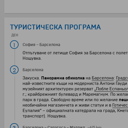
ТУРИСТИЧЕСКА ПРОГРАМА
ДЕН
1
София
–
Барселона
Отпътуване от летище София за Барселона с полет 
Нощувка.
2
Барселона
Закуска.
Панорамна обиколка
на
Барселона
:
Градс
най-известните къщи на модерниста Антони Гауди
музейният архитектурен резерват
„Побле Еспаньо
г.; крайбрежният булевард и Маремагнум. По жел
парк в града. Свободно време или по желание
пеш
необичайни магазинчета и живи статуи и в
Готичес
Еулалия“ – официалната катедрала на града, Кмет
транспорт). Нощувка.
Барселона
–
Сарагоса
–
Мадрид
~615 km