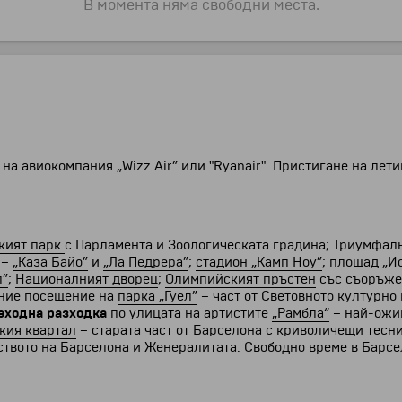
В момента няма свободни места.
на авиокомпания „Wizz Air” или "Ryanair". Пристигане на лет
кият парк
с Парламента и Зоологическата градина; Триумфалн
 –
„Каза Байо”
и
„Ла Педрера”
;
стадион „Камп Ноу”
; площад „И
л”
;
Националният дворец
;
Олимпийският пръстен
със съоръжен
ание посещение на
парка „Гуел”
– част от Световното културн
еходна разходка
по улицата на артистите
„Рамбла“
– най-ожив
кия квартал
– старата част от Барселона с криволичещи тесни
ството на Барселона и Женералитата. Свободно време в Барсе