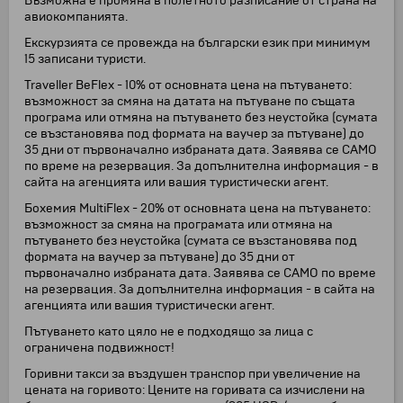
Възможна е промяна в полетното разписание от страна на
авиокомпанията.
Екскурзията се провежда на български език при минимум
15 записани туристи.
Traveller BeFlex - 10% от основната цена на пътуването:
възможност за смяна на датата на пътуване по същата
програма или отмяна на пътуването без неустойка (сумата
се възстановява под формата на ваучер за пътуване) до
35 дни от първоначално избраната дата. Заявява се САМО
по време на резервация. За допълнителна информация - в
сайта на агенцията или вашия туристически агент.
Бохемия MultiFlex - 20% от основната цена на пътуването:
възможност за смяна на програмата или отмяна на
пътуването без неустойка (сумата се възстановява под
формата на ваучер за пътуване) до 35 дни от
първоначално избраната дата. Заявява се САМО по време
на резервация. За допълнителна информация - в сайта на
агенцията или вашия туристически агент.
Пътуването като цяло не е подходящо за лица с
ограничена подвижност!
Горивни такси за въздушен транспор при увеличение на
цената на горивото: Цените на горивата са изчислени на