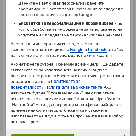
Данните не включват персонализиране или
от
0 г.
до
90 г.
163
€
318.80
лв.
профилиране. Част от тази информация се споделя с
Доплащане за съседни места в самолета (отиване и връщане ) - на
нашия технологичен партньор Google.
турист (подлежи на потвърждение)
от
1 г.
55
€
107.57
лв.
Бисквитки за персонализация и профилиране
, чрез
които обработваме информация за използването на
Специална услуга: Нощувка в хотел "Хемус" *** след пристигане
услугите ни и предлагаме персонализирана реклама.
(цена на турист при настаняване в двойна стая)
от
1 г.
30.10
€
58.87
лв.
Част от тази информация се споделя с наши
технологични партньори като
Google
и
Facebook
и е обект
Специална услуга: Нощувка в хотел "Хемус" *** след пристигане
(цена на турист при настаняване в единична стая)
на техните политики за използване на лични данни.
от
1 г.
35.70
€
69.82
лв.
Ако натиснете бутона "Приемам всички цели", ще дадете
Специална услуга: Нощувка в хотел "Хемус" *** преди отпътуване
съгласието си за използването на всички видове
(цена на турист при настаняване в двойна стая)
бисквитки от страна на Бохемия и на всички трети страни,
от
1 г.
30.10
€
58.87
лв.
описани детайлно в
Политиката за
поверителност
и
Политиката за бисквитките
. Ако
Специална услуга: Нощувка в хотел "Хемус" *** преди отпътуване
(цена на турист при настаняване в единична стая)
натиснете бутона "Отказвам всички", ще отхвърлите
от
1 г.
35.70
€
69.82
лв.
използването на всички видове бисквитки. Чрез бутона
"Настройки" може да направите специфичен избор, като
Доплащане за места в самолета
приемете някои категории бисквитки и откажете
от
1 г.
25
€
48.90
лв.
използването на други. Може да промените вашия избор
Еднодневна екскурзия до Оксфорд и замъка "Бленъм" на турист
по всяко време.
при минимум 20 туриста
от
0 г.
до
90 г.
135
€
264.04
лв.