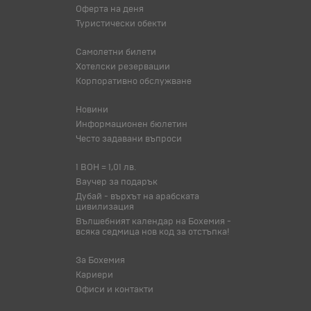
Оферта на деня
Туристически обекти
Самолетни билети
Хотелски резервации
Корпоративно обслужване
Новини
Информационен бюлетин
Често задавани въпроси
1 BOH = 1,01 лв.
Ваучер за подарък
Дубай - върхът на арабската
цивилизация
Вълшебният календар на Бохемия -
всяка седмица нов код за отстъпка!
За Бохемия
Кариери
Офиси и контакти