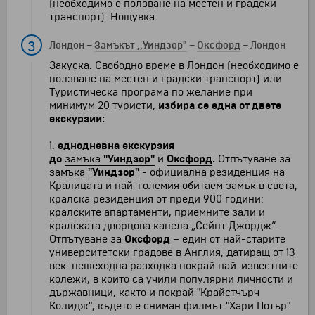
(необходимо е ползване на местен и градски
транспорт). Нощувка.
3
Лондон
–
Замъкът ,,Уиндзор"
–
Оксфорд
–
Лондон
Закуска. Свободно време в Лондон (необходимо е
ползване на местен и градски транспорт) или
Tуристическа програма по желание при
минимум 20 туристи,
избира се една от двете
екскурзии:
1.
еднодневна екскурзия
до
замъка
"Уиндзор"
и
Оксфорд
.
Отпътуване за
замъка
"Уиндзор"
-
официална резиденция на
Кралицата и най-големия обитаeм замък в света,
кралска резиденция от преди 900 години:
кралските апартаменти, приемните зали и
кралската дворцова капела „Сейнт Джордж“.
Отпътуване за
Оксфорд
– един от най-старите
университетски градове в Англия, датиращ от 13
век: пешеходна разходка покрай най-известните
колежи, в които са учили популярни личности и
държавници, както и покрай "Крайстчърч
Колидж", където е сниман филмът "Хари Потър".