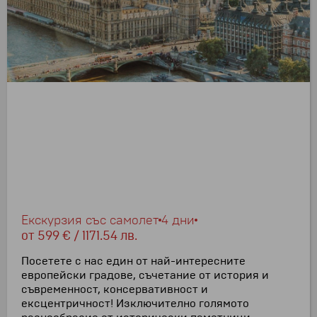
Екскурзия със самолет
4 дни
от
599 € / 1171.54 лв.
Посетете с нас един от най-интересните
европейски градове, съчетание от история и
съвременност, консервативност и
ексцентричност! Изключително голямото