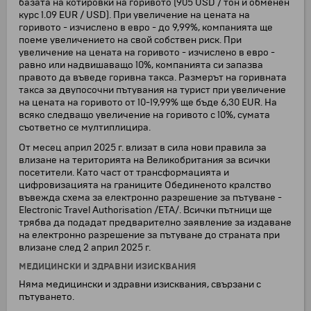
базата на котировки на горивото (905 USD / тон и обменен
курс 1.09 EUR / USD). При увеличение на цената на
горивото - изчислено в евро - до 9,99%, компанията ще
поеме увеличението на свой собствен риск. При
увеличение на цената на горивото - изчислено в евро -
равно или надвишаващо 10%, компанията си запазва
правото да въведе горивна такса. Размерът на горивната
такса за двупосочни пътувания на турист при увеличение
на цената на горивото от 10-19,99% ще бъде 6,30 EUR. На
всяко следващо увеличение на горивото с 10%, сумата
съответно се мултиплицира.
От месец април 2025 г. влизат в сила нови правила за
влизане на територията на Великобритания за всички
посетители. Като част от трансформацията и
цифровизацията на границите Обединеното кралство
въвежда схема за електронно разрешение за пътуване -
Electronic Travel Authorisation /ETA/. Всички пътници ще
трябва да подадат предварително заявление за издаване
на електронно разрешение за пътуване до страната при
влизане след 2 април 2025 г.
МЕДИЦИНСКИ И ЗДРАВНИ ИЗИСКВАНИЯ
Няма медицински и здравни изисквания, свързани с
пътуването.