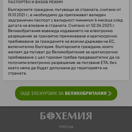
ПАСПОРТЕН И ВИЗОВ РЕЖИМ
Българските граждани, пътуващи за страната, считано от
01.10.2021 г., е необходимо да притежават валиден
задграничен паспорт с валидност минимум 6 месеца след
датата на влизане в страната. Считано от 02.04.2025 г.
Великобритания въвежда издаването на електронно
разрешение за транзитно преминаване и краткосрочно
пребиваване за гражданите на всички държави на ЕС,
включително България. Българските граждани, които
желаят да пътуват до Великобритания за краткосрочно
пребиваване с цел туризъм трябва предварително да са
получили електронно разрешение за пътуване ЕТА, без
което няма да бъдат допускани до територията на
страната.
ВЕЛИКОБРИТАНИЯ
ОЩЕ ЕКСКУРЗИИ ЗА
ЧЛЕН НА