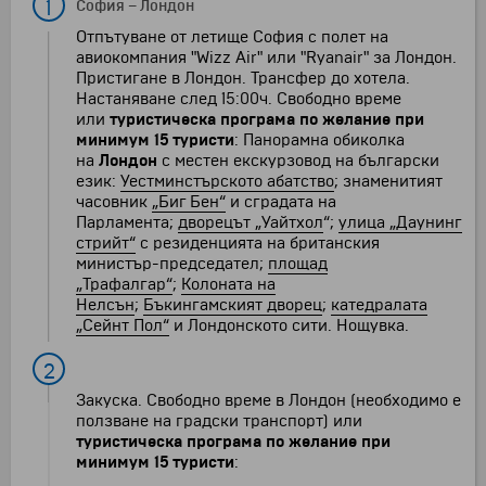
1
София
–
Лондон
Отпътуване от летище София с полет на
авиокомпания "Wizz Air" или "Ryanair" за Лондон.
Пристигане в Лондон. Трансфер до хотела.
Настаняване след 15:00ч. Свободно време
или
туристическа програма по желание при
минимум 15 туристи
: Панорамна обиколка
на
Лондон
с местен екскурзовод на български
език:
Уестминстърското абатство
; знаменитият
часовник
„Биг Бен“
и сградата на
Парламента;
дворецът
„Уайтхол
“;
улица
„Даунинг
стрийт“
с резиденцията на британския
министър-председател;
площад
„Трафалгар“
;
Колоната на
Нелсън
;
Бъкингамският дворец
;
катедралата
„Сейнт Пол“
и Лондонското сити. Нощувка.
2
Закуска. Свободно време в Лондон (необходимо е
ползване на градски транспорт) или
туристическа програма по желание при
минимум 15 туристи
: