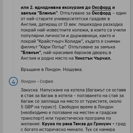
или 2.
еднодневна екскурзия до
Оксфорд
и
замъка "Бленъм"
. Отпътуване за
Оксфорд
– един
от най-старите университетски градове в
Англия, датиращ от 13 век: пешеходна разходка
покрай най-известните колежи, в които са учили
популярни личности и държавници, както и
покрай "Крайстчърч Колидж", където е сниман
филмът "Хари Потър". Отпътуване за замъка
"Бленъм"
, най-красивия бароков дворец в
Англия и родно място на
Уинстън Чърчил.
Връщане в Лондон. Нощувка.
4
Лондон
–
София
Закуска. Напускане на хотела (багажът се оставя
в стая за багаж в хотела - ползването на стая за
багаж се заплаща на място от туристите, около
5 GBP на турист). Свободно време в Лондон
(необходимо е ползване на местен и градски
транспорт) или туристическа програма по
желание:
Круиз по река Темза до Гринуич -
град
с богато историческо минало. Тук се намира