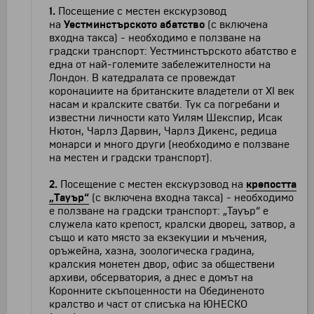
1.
Посещение с местен екскурзовод
на
Уестминстърското абатство
(с включена
входна такса) - необходимо е ползване на
градски транспорт: Уестминстърското абатство е
една от най-големите забележителности на
Лондон. В катедралата се провеждат
коронациите на британските владетели от XI век
насам и кралските сватби. Тук са погребани и
известни личности като Уилям Шекспир, Исак
Нютон, Чарлз Дарвин, Чарлз Дикенс, редица
монарси и много други (необходимо е ползване
на местен и градски транспорт).
2.
Посещение с местен екскурзовод на
крепостта
„Тауър“
(с включена входна такса) - необходимо
е ползване на градски транспорт: „Тауър“ е
служела като крепост, кралски дворец, затвор, а
също и като място за екзекуции и мъчения,
оръжейна, хазна, зоологическа градина,
кралския монетен двор, офис за обществени
архиви, обсерватория, а днес е домът на
Коронните скъпоценности на Обединеното
кралство и част от списъка на ЮНЕСКО