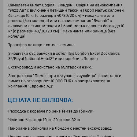
Самолетен билет София - Лондон - София на авиокомпания
"Wizz Air" с включени летищни такси и 1 брой малък салонен
багаж до 10 кг (с размери 40/30/20 см) - мека чанта или
раница (без колелца) или на авиокомпания "Ryanair" с
включени летищни такси и 1 брой малък салонен багаж до 10
кг (с размери 40/30/20 см) - мека чанта или раница (без
колелца)
Трансфер летище - хотел - летище
3 нощувки със закуски в хотел Ibis London Excel Docklands
3*/Royal National Hotel3* или подобни в Лондон
Екскурзовод и асистанс на български език.
Застраховка "Помощ при пътуване в чужбина" с асистанс и
лимит на отговорност 10 000 EUR на застрахователна
компания "Евроинс АД".
ЦЕНАТА НЕ ВКЛЮЧВА:
Разходка с корабче по река Темза до Гринуич
Чекиран багаж до 10 кг, 20 кг или 32 кг
Панорамна обиколка на Лондон с местен екскурзовод