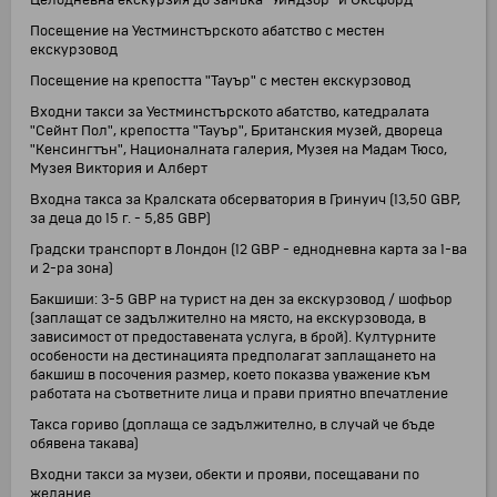
Целодневна екскурзия до замъка "Уиндзор" и Оксфорд
Посещение на Уестминстърското абатство с местен
екскурзовод
Посещение на крепостта "Тауър" с местен екскурзовод
Входни такси за Уестминстърското абатство, катедралата
"Сейнт Пол", крепостта "Тауър", Британския музей, двореца
"Кенсингтън", Националната галерия, Музея на Мадам Тюсо,
Музея Виктория и Алберт
Входна такса за Кралската обсерватория в Гринуич (13,50 GBP,
за деца до 15 г. - 5,85 GBP)
Градски транспорт в Лондон (12 GBP - еднодневна карта за 1-ва
и 2-ра зона)
Бакшиши: 3-5 GBP на турист на ден за екскурзовод / шофьор
(заплащат се задължително на място, на екскурзовода, в
зависимост от предоставената услуга, в брой). Културните
особености на дестинацията предполагат заплащането на
бакшиш в посочения размер, което показва уважение към
работата на съответните лица и прави приятно впечатление
Такса гориво (доплаща се задължително, в случай че бъде
обявена такава)
Входни такси за музеи, обекти и прояви, посещавани по
желание