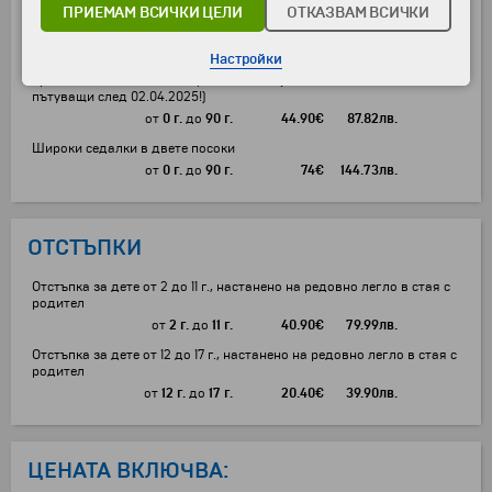
ПРИЕМАМ ВСИЧКИ ЦЕЛИ
ОТКАЗВАМ ВСИЧКИ
Ryan/Wizz Priority (в двете посоки) на турист
от
0 г.
до
90 г.
101
€
197.54
лв.
Настройки
Съдействие за издаване на електронно разрешение за
пребиваване във Великобритания ЕТА (задължително за всики
пътуващи след 02.04.2025!)
от
0 г.
до
90 г.
44.90
€
87.82
лв.
Широки седалки в двете посоки
от
0 г.
до
90 г.
74
€
144.73
лв.
ОТСТЪПКИ
Отстъпка за дете от 2 до 11 г., настанено на редовно легло в стая с
родител
от
2 г.
до
11 г.
40.90
€
79.99
лв.
Отстъпка за дете от 12 до 17 г., настанено на редовно легло в стая с
родител
от
12 г.
до
17 г.
20.40
€
39.90
лв.
ЦЕНАТА ВКЛЮЧВА: