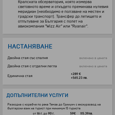
Кралската обсерватория, която измерва
световното време и откъдето преминава нулевия
меридиан (необходимо е ползване на местен и
градски транспорт). Трансфер до летището и
отпътуване за България с полет на
авиокомпания "Wizz Air" или "Ryanair".
НАСТАНЯВАНЕ
Двойна стая със спалня
включено в цената
Двойна стая с отделни легла
включено в цената
+289 €
Единична стая
+565.23 лв.
ДОПЪЛНИТЕЛНИ УСЛУГИ
Разходка с корабче по река Темза до Гринуич с екскурзовод на
български език на турист при минимум 15 туриста
от
16 г.
до
90 г.
59
€
115.39
лв.