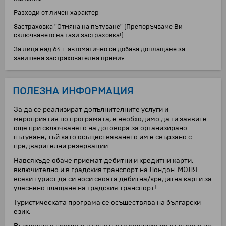
Разходи от личен характер
Застраховка "Отмяна на пътуване" (Препоръчваме Ви
сключването на тази застраховка!)
За лица над 64 г. автоматично се добавя доплащане за
завишена застрахователна премия
ПОЛЕЗНА ИНФОРМАЦИЯ
За да се реализират допълнителните услуги и
мероприятия по програмата, е необходимо да ги заявите
още при сключването на договора за организирано
пътуване, тъй като осъществяването им е свързано с
предварителни резервации.
Навсякъде обаче приемат дебитни и кредитни карти,
включително и в градския транспорт на Лондон. МОЛЯ
всеки турист да си носи своята дебитна/кредитна карти за
улеснено плащане на градския транспорт!
Туристическата програма се осъществява на български
език.