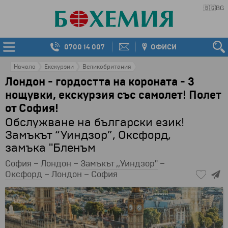
🇧🇬
BG
0700 14 007
ОФИСИ
Начало
Екскурзии
Великобритания
Лондон - гордостта на короната - 3
нощувки, екскурзия със самолет! Полет
от София!
Обслужване на български език!
Замъкът “Уиндзор”, Оксфорд,
замъка "Бленъм
София – Лондон –
Замъкът ,,Уиндзор"
–
Оксфорд
– Лондон – София