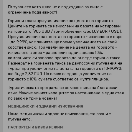
Пътуването като цяло не е подходящо за лица с
ограничена подвижност!
Горивни такси при увеличение на цената на горивото:
Цените на горивата са изчислени на базата на котировки
на горивото (905 USD / тон и обменен курс 1.09 EUR / USD).
При увеличение на цената на горивото - изчислено в евро
- до 9,99%, компанията ще поеме увеличението на свой
собствен риск. При увеличение на цената на горивото -
изчислено в евро - равно или надвишаващо 10%,
компанията си запазва правото да въведе горивна такса.
Размерът на горивната такса за двупосочни пътувания на
турист при увеличение на цената на горивото от 10-19,99%
ще бъде 2,82 EUR. На всяко следващо увеличение на
горивото с 10%, сумата съответно се мултиплицира.
Туристическата програма се осъществява на български
език. Максималният капацитет за настаняване в една стая
по закон е трима човека!
МЕДИЦИНСКИ И ЗДРАВНИ ИЗИСКВАНИЯ
Няма медицински и здравни изисквания, свързани с
пътуването.
ПАСПОРТЕН И ВИЗОВ РЕЖИМ