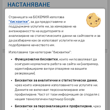
НАСТАНЯВАНЕ
Двойна стая със спалня
включено в цената
Страницата на БОХЕМИЯ използва
"бисквитки"
, за да предоставяме и
Двойна стая с отделни легла
включено в цената
поддържаме услугите ни, за измерване на
ангажираността на аудиторията и
Двойна стая за комбиниране
включено в цената
анализиране на статистическите данни на сайтовете и за
+251 €
да разбираме как се използват услугите ни и да
Единична стая
+490.91 лв.
подобряваме качеството им.
Използваме три категории "бисквитки":
ДОПЪЛНИТЕЛНИ УСЛУГИ
Функционални бисквитки
, които ни позволяват да
осигурим нормалната работа на сайта ни (например,
Чекиран багаж до 10 кг (в двете посоки) на турист
идентифицираме ви при отваряне на вашите
резервации).
от
1 г.
95.10
€
186.00
лв.
Чекиран багаж до 20 кг (в двете посоки) на турист
Бисквитки за аналитични и статистически данни
,
от
1 г.
142
€
277.73
лв.
чрез които измерваме използването на услугите ни.
Данните не включват персонализиране или
Priority Boarding (в двете посоки) на турист - подлежи на
профилиране. Част от тази информация се споделя с
препотвърждение от страна на авиокомпанията
нашия технологичен партньор Google.
от
0 г.
97.10
€
189.91
лв.
Бисквитки за персонализация и профилиране
, чрез
Доплащане за съседни места в самолета (отиване и връщане ) - на