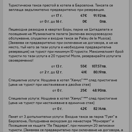
Туристическа такса престой в хотела в Барселона. Таксата се
заплаща задължително предварително при резервация.
от
17 г.
47
€
91.92
лв.
от
0 г.
до
16 г.
0
€
0
лв.
Пешеходна разходка в квартал Борн, парка на Цитаделата и
посещение на Музикалната палата (включва екскурзоводско
обслужване, слушалки и входна такса за Palau de la Musica).
(Заявява се предварително при сключване на договора, а не на
място, тъй като за тази услуга е необходима предварителна
резервация) на турист при минимум 10 туристи. Максималният брой
туристи по тази услуга е 20 туристи! Моля, резервирайте услугата
своевременно!
от
13 г.
55
€
107.57
лв.
от
2 г.
до
12 г.
41
€
80.19
лв.
Специална услуга: Нощувка в хотел "Хемус" *** след пристигане
(цена на турист при настаняване в двойна стая)
от
0 г.
25
€
48.90
лв.
Специална услуга: Нощувка в хотел "Хемус" *** след пристигане
(цена на турист при настаняване в единична стая)
от
0 г.
42
€
82.14
лв.
Пакет от 3 допълнителни услуги: Входна такса за парка "Гуел" в
Барселона, Полудневна екскурзия до манастира "Монсерат" и
Посещение на къщата "Ла Педрера", при минимум 20 записани
туристи. (Заявява се предварително при сключване на договора, а