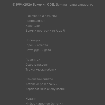
© 1994-2026 Бохемия ООД.
Всички права запазени.
Екскурзии и почивки
Направления
Календар
Всички програми от А до Я
Промоции
Горещи оферти
Потвърдени дати
Празници
Оферта на деня
Туристически обекти
Самолетни билети
Хотелски резервации
Корпоративно обслужване
Новини
Информационен бюлетин