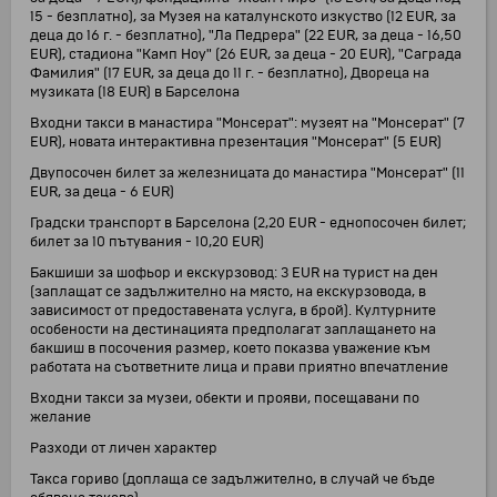
15 - безплатно), за Музея на каталунското изкуство (12 EUR, за
деца до 16 г. - безплатно), "Ла Педрера" (22 EUR, за деца - 16,50
EUR), стадиона "Камп Ноу" (26 EUR, за деца - 20 EUR), "Саграда
Фамилия" (17 EUR, за деца до 11 г. - безплатно), Двореца на
музиката (18 EUR) в Барселона
Входни такси в манастира "Монсерат": музеят на "Монсерат" (7
EUR), новата интерактивна презентация "Монсерат" (5 EUR)
Двупосочен билет за железницата до манастира "Монсерат" (11
EUR, за деца - 6 EUR)
Градски транспорт в Барселона (2,20 EUR - еднопосочен билет;
билет за 10 пътувания - 10,20 EUR)
Бакшиши за шофьор и екскурзовод: 3 EUR на турист на ден
(заплащат се задължително на място, на екскурзовода, в
зависимост от предоставената услуга, в брой). Културните
особености на дестинацията предполагат заплащането на
бакшиш в посочения размер, което показва уважение към
работата на съответните лица и прави приятно впечатление
Входни такси за музеи, обекти и прояви, посещавани по
желание
Разходи от личен характер
Такса гориво (доплаща се задължително, в случай че бъде