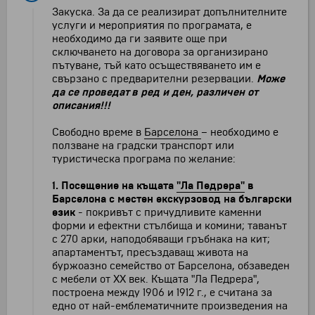
Закуска. За да се реализират допълнителните
услуги и мероприятия по програмата, е
необходимо да ги заявите още при
сключването на договора за организирано
пътуване, тъй като осъществяването им е
свързано с предварителни резервации.
Може
да се проведат в ред и ден, различен от
описания!!!
Свободно време в
Барселона
– необходимо е
ползване на градски транспорт или
туристическа програма по желание:
1.
Посещение на къщата
"Ла Педрера"
в
Барселона с местен екскурзовод на български
език
- покривът с причудливите каменни
форми и ефектни стълбища и комини; таванът
с 270 арки, наподобяващи гръбнака на кит;
апартаментът, пресъздаващ живота на
буржоазно семейство от Барселона, обзаведен
с мебели от XX век. Къщата "Ла Педрера",
построена между 1906 и 1912 г., е считана за
едно от най-емблематичните произведения на