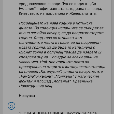
средновековни сгради. Тук се издигат „Св.
Еулалия“ – официалната катедрала на града,
Кметството на Барселона и Женералитата.
Посрещането на нова година е истинска
фиеста! По традиция испанците се събират за
късна семейна вечеря, за да изпратят старата
година. След това се отправят към
популярните места в града, за да посрещнат
новата година. За да бъде тя изпълнена с
късмет точно в полунощ трябва да изядете 12
гроздови зърна – по едно за всеки звън на
часовника. Най-популярните места за
празнуване на открито в каталунската столица
са площад „Каталуния“, улицата на артистите
„Рамбла“ и хълмът „Монжуик“ с магическия
фонтан и площад „Испания“. Празнична
Новогодишна нощ.
Нощувка.
3
ЧЕСТИТА НОВА ГОДИНА! Закуска. За да се