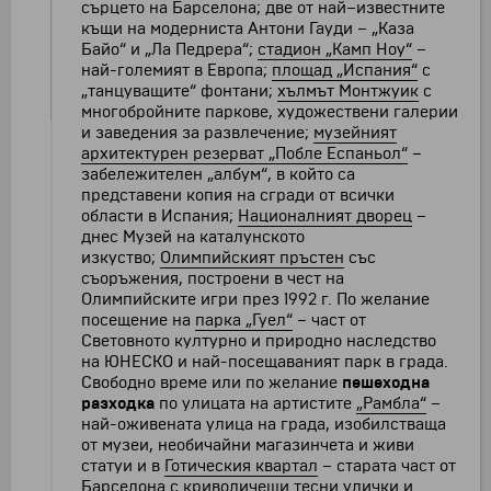
сърцето на Барселона; две от най–известните
къщи на модерниста Антони Гауди – „Каза
Байо“ и „Ла Педрера“;
стадион „Камп Ноу“
–
най-големият в Европа;
площад „Испания“
с
„танцуващите“ фонтани;
хълмът Монтжуик
с
многобройните паркове, художествени галерии
и заведения за развлечение;
музейният
архитектурен резерват „Побле Еспаньол“
–
забележителен „албум“, в който са
представени копия на сгради от всички
области в Испания;
Националният дворец
–
днес Музей на каталунското
изкуство;
Олимпийският пръстен
със
съоръжения, построени в чест на
Олимпийските игри през 1992 г. По желание
посещение на
парка „Гуел“
– част от
Световното културно и природно наследство
на ЮНЕСКО и най-посещаваният парк в града.
Свободно време или по желание
пешеходна
разходка
по улицата на артистите
„Рамбла“
–
най-оживената улица на града, изобилстваща
от музеи, необичайни магазинчета и живи
статуи и в
Готическия квартал
– старата част от
Барселона с криволичещи тесни улички и