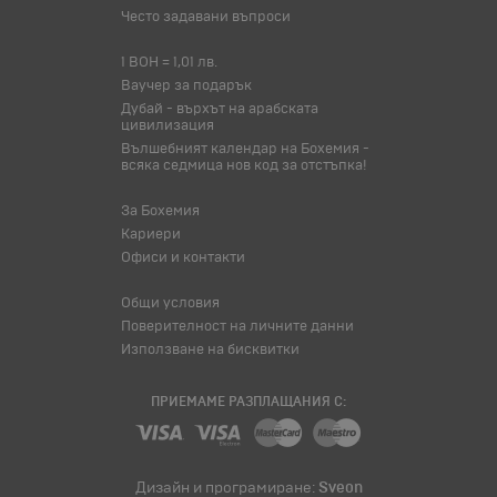
Често задавани въпроси
1 BOH = 1,01 лв.
Ваучер за подарък
Дубай - върхът на арабската
цивилизация
Вълшебният календар на Бохемия -
всяка седмица нов код за отстъпка!
За Бохемия
Кариери
Офиси и контакти
Общи условия
Поверителност на личните данни
Използване на бисквитки
ПРИЕМАМЕ РАЗПЛАЩАНИЯ С:
Дизайн и програмиране:
Sveon