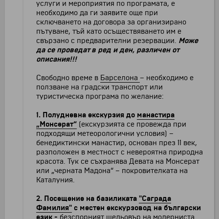
услуги и мероприятия по програмата, е
необходимо да ги заявите още при
сключването на договора за организирано
пътуване, тъй като осъществяването им е
свързано с предварителни резервации.
Може
да се проведат в ред и ден, различен от
описания!!!
Свободно време в
Барселона
– необходимо е
ползване на градски транспорт или
туристическа програма по желание:
1. Полудневна екскурзия до
манастира
„Монсерат“
(екскурзията се провежда при
подходящи метеорологични условия) –
бенедиктински манастир, основан през 11 век,
разположен в местност с невероятна природна
красота. Тук се съхранява Девата на Монсерат
или „черната Мадона“ – покровителката на
Каталуния.
2.
Посещение на базиликата
"Саграда
Фамилия"
с местен екскурзовод на български
език -
безспорният шедьовър на модерниста