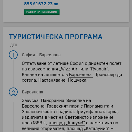
855 €
1672.23 лв.
РАННИ ЗАПИСВАНИЯ
ТУРИСТИЧЕСКА ПРОГРАМА
ДЕН
1
София
–
Барселона
Отпътуване от летище София с директен полет
на авиокомпания „Wizz Air“ или "Ryanair".
Кацане на летището в
Барселона
. Трансфер до
хотела. Настаняване. Нощувка.
2
Барселона
Закуска. Панорамна обиколка на
Барселона:
Градският парк
с Парламента и
Зоологическата градина; Триумфалната арка,
издигната в чест на Световното изложение
през 1888 г.;
площад „Колумб“
с паметника на
великия откривател;
площад „Каталуния“
–