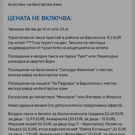
Асистанс на български език
ЦЕНАТА НЕ ВКЛЮЧВА:
Чекиран багаж до 10 кг или 20 кг
Туристическа такса престой в района на Барселона: 8.2 EUR
(за хотел ****) на турист на ден. Таксата се заплаща
индивидуално от туристите на рецепцията на хотела
Посещение и входна такса на парка "Гуел" или Пешеходна
разходка в квартал Борн
Посещение на базиликата "Саграда Фамилия" с местен
екскурзовод на български език
Посещение на къщата "Ла Педрера" в Барселона с местен
екскурзовод на български език
Eкскурзия до манастира "Монсерат" или Фигерас и Жирона
Новогодишна вечеря (по допълнително предложена оферта)
Входни такси и билети за Зоологическата градина (21,40 EUR,
за деца - 12,95 EUR), Аквариума (20 EUR, за деца - 15 EUR),
Морския музей (10 EUR, за деца под 17 - безплатно), Музея на
Пикасо (12 EUR), етнографския музей "Побле Еспаньол" (14 EUR,
за деца - 7 EUR), фондацията "Жоан Миро" (13 EUR, за деца под