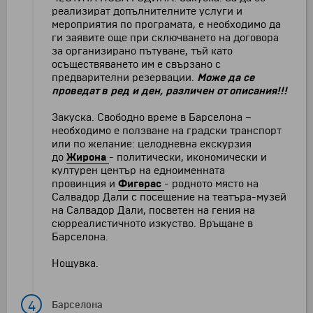
реализират допълнителните услуги и
мероприятия по програмата, е необходимо да
ги заявите още при сключването на договора
за организирано пътуване, тъй като
осъществяването им е свързано с
предварителни резервации.
Може да се
проведат в ред и ден, различен от описания!!!
Закуска. Свободно време в Барселона –
необходимо е ползване на градски транспорт
или по желание: целодневна екскурзия
до
Жирона
- политически, икономически и
културен център на едноименната
провинция и
Фигерас
- родното място на
Салвадор Дали с посещение на театъра-музей
на Салвадор Дали, посветен на гения на
сюрреалистичното изкуство. Връщане в
Барселона.
Нощувка.
4
Барселона