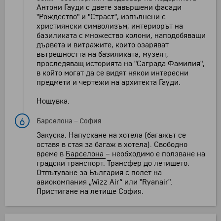
Антони Гауди с двете завършени фасади
"Рождество" и "Страст", изпълнени с
християнски символизъм; интериорът на
базиликата с множество колони, наподобяващи
дървета и витражите, които озаряват
вътрешността на базиликата; музеят,
проследяващ историята на "Саграда Фамилия",
в който могат да се видят някои интересни
предмети и чертежи на архитекта Гауди.
Нощувка.
6
Барселона
–
София
Закуска. Напускане на хотела (багажът се
оставя в стая за багаж в хотела). Свободно
време в
Барселона
– необходимо е ползване на
градски транспорт. Трансфер до летището.
Отпътуване за България с полет на
авиокомпания „Wizz Air“ или "Ryanair".
Пристигане на летище София.