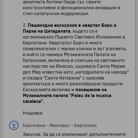
архитекта Антони Гауди със своите
конструктивни и функционални иновации в
стил каталунски модернизъм.
2.
Пешеходна екскурзия в квартал Борн и
Парка на Цитаделата
, където се е
организирало Първото Световно Изложение в
Барселона. Кварталът Борн е много
привлекателен с малки улички и арт ателиета,
в който се намира Музикалната Палата на
Каталуния, включена в списъка на световното
наследство на Юнеско, църквата Санта Мария
дел Мар известна като „катедралата на народа“
и пазара "Санта Катерина" с красива
архитектура и много разнообразни продукти.
Екскурзията включва и
посещение на
Музикалната палата "Palau de la musica
catalana".
Нощувка.
5
Барселона
–
Монсерат
–
Барселона
Закуска. За да се реализират допълнителните