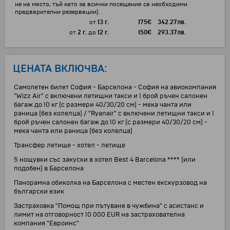
не на място, тъй като за всички посещения са необходими
предварителни резервации).
от
13 г.
175
€
342.27
лв.
от
2 г.
до
12 г.
150
€
293.37
лв.
ЦЕНАТА ВКЛЮЧВА:
Самолетен билет София - Барселона - София на авиокомпания
"Wizz Air" с включени летищни такси и 1 брой ръчен салонен
багаж до 10 кг (с размери 40/30/20 см) - мека чанта или
раница (без колелца) / "Ryanair" с включени летищни такси и 1
брой ръчен салонен багаж до 10 кг (с размери 40/30/20 см) -
мека чанта или раница (без колелца)
Трансфер летище - хотел - летище
5 нощувки със закуски в хотел Best 4 Barcelona **** (или
подобен) в Барселона
Панорамна обиколка на Барселона с местен екскурзовод на
български език
Застраховка "Помощ при пътуване в чужбина" с асистанс и
лимит на отговорност 10 000 EUR на застрахователна
компания "Евроинс"