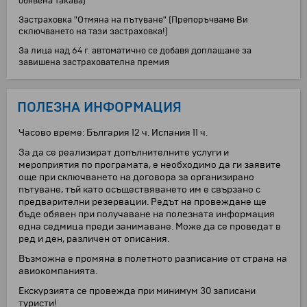
обявена такава)
Застраховка "Отмяна на пътуване" (Препоръчваме Ви
сключването на тази застраховка!)
За лица над 64 г. автоматично се добавя доплащане за
завишена застрахователна премия
ПОЛЕЗНА ИНФОРМАЦИЯ
Часово време: България 12 ч. Испания 11 ч.
За да се реализират допълнителните услуги и
мероприятия по програмата, е необходимо да ги заявите
още при сключването на договора за организирано
пътуване, тъй като осъществяването им е свързано с
предварителни резервации. Редът на провеждане ще
бъде обявен при получаване на полезната информация
една седмица преди занимаване. Може да се проведат в
ред и ден, различен от описания.
Възможна е промяна в полетното разписание от страна на
авиокомпанията.
Екскурзията се провежда при минимум 30 записани
туристи!