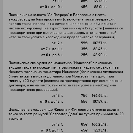
от
11 г.
65
€
127.13
лв.
от
0 г.
до
10 г.
45
€
88.01
лв.
Посещение на къщата "Ла Педрера" в Барселона с местен
екскурзовод на български език (с включена такса резервация,
входна такса, ползване на слушалки по време на обиколката и
местен екскурзовод) на турист при минимум 15 туристи (заявява се
предварително при сключване на договора, а не на място, тъй
като за тази услуга е необходима предварителна резервация).
от
12 г.
55
€
107.57
лв.
от
7 г.
до
11 г.
35
€
68.45
лв.
от
0 г.
до
6 г.
25
€
48.90
лв.
Полудневна екскурзия до манастира "Монсерат" с включена
входна такса за посещение на Базиликата, където се съхранява
Черната мадона на манастира Монсерат (без включен двупосочен
билет за железницата до манастира Монсерат) на турист при
минимум 20 туристи (заявява се предварително при сключване на
договора, а не на място, тъй като за тази услуга е необходима
предварителна резервация).
от
13 г.
75
€
146.69
лв.
от
0 г.
до
12 г.
55
€
107.57
лв.
Целодневна екскурзия до Жирона и Фигерас с включена входна
такса за театъра музей "Салвадор Дали" на турист при минимум 20
туристи
от
12 г.
85
€
166.25
лв.
от
0 г.
до
11 г.
65
€
127.13
лв.