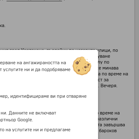
ка.
вния град Картахена, вървейки по неговите улици, по
отпечатък в историята на това място. Отпътуване
реновирания наскоро дворец. Спускане надолу по
мерване на ангажираността на
та на казиното. По пътя за
Римския театър
се минава
т услугите ни и да подобряваме
т останките от стара катедрала, бомбардирана по време на
светец на града. По желание има възможност за
ат. Връщане в хотела. Обяд. Свободно време. Вечеря.
ример, идентифицираме ви при отваряне
 ни. Данните не включват
мна област. Пешеходна разходка в града, по време на
а древна джамия, където могат да се видят различни
ртньор Google.
оложена на площад в стария град. Екскурзията завършва
то на услугите ни и предлагаме
ечатляващи колекции от работата на великия бароков