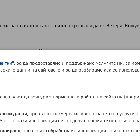
реме за плаж или самостоятелно разглеждане. Вечеря. Нощув
на екскурзия до
Картахена
– потопете се в историята на дре
Картахенците, Римляните и Византийците и са оставили своя 
ето, паметника на героите от Кавие, площада на общината и 
витки"
, за да предоставяме и поддържаме услугите ни, за из
 други впечатляващи сгради като "Ла каса Сервантес" и сграда
еските данни на сайтовете и за да разбираме как се използва
театър датира от първи век пр. Хр. До него могат да се видя
да разгледате Църквата на благотворителността с патронния 
1 евро), за да се видят прекрасните пейзажи, които се открив
 позволяват да осигурим нормалната работа на сайта ни (нап
чески данни
, чрез които измерваме използването на услугите
на екскурзия до
Мурсия
– столицата на едноименната автоно
телност – катедралата в Мурсия, построена върху основите н
аст от тази информация се споделя с нашия технологичен па
ъм. Разглеждане отвън на църквата "Сан Хуан де Диос", разп
филиране
, чрез които обработваме информация за използване
зея на Салсийо
, където могат да се видят най-големите и вп
щувка.