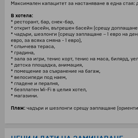
Максимален капацитет за настаняване в една стая: 
В хотела:
* ресторант, бар, снек-бар,
* открит басейн, вътрешен басейн (срещу доплащане -
* чадъри, шезлонги (срещу заплащане – 1 евро на ден
евро, за всяка смяна - 1 евро),
* слънчева тераса,
* градина,
* зала за игри, тенис корт, тенис на маса, билярд, уе
* детска площадка, анимация,
* помещение за съхранение на багаж,
* велосипеди под наем,
* гладене и пералня,
* безплатен Wi-Fi в целия хотел,
* магазини.
Плаж:
чадъри и шезлонги срещу заплащане (ориентиро