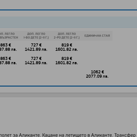
ОП. ЛЕГЛО
ДОП. ЛЕГЛО
ДОП. ЛЕГЛО
ЕДИНИЧНА СТАЯ
И ВЪЗРАСТЕН
1-ВО ДЕТЕ (2-11 Г.)
2-РО ДЕТЕ (2-11 Г.)
863 €
727 €
819 €
87.88 лв.
1421.89 лв.
1601.82 лв.
863 €
727 €
819 €
87.88 лв.
1421.89 лв.
1601.82 лв.
1062 €
2077.09 лв.
 полет за Аликанте. Кацане на летището в Аликанте. Трансфер