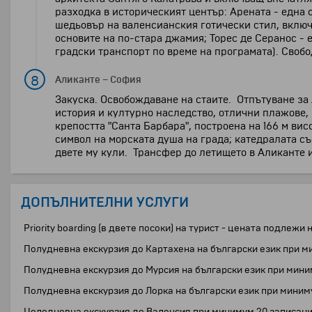
разходка в историческият център: Арената - една 
шедьовър на валенсианския готически стил, вклю
основите на по-стара джамия; Торес де Серанoс - 
градски транспорт по време на програмата). Свобо
8
Аликанте
–
София
Закуска. Освобождаване на стаите. Отпътуване за
история и културно наследство, отлични плажове,
крепостта "Санта Барбара", построена на 166 м ви
символ на морската душа на града; катедралата с
двете му кули. Трансфер до летището в Аликанте и
ДОПЪЛНИТЕЛНИ УСЛУГИ
Priority boarding (в двете посоки) на турист - цената подл
Полудневна екскурзия до Картахена на български език при м
Полудневна екскурзия до Мурсия на български език при мини
Полудневна екскурзия до Лорка на български език при миним
Целодневна екскурзия до Валенсия при минимум 20 записани