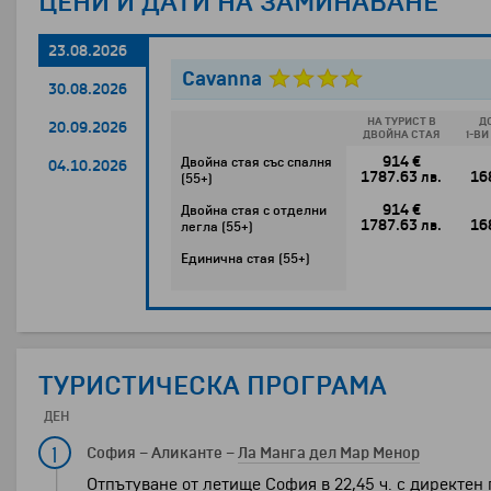
ЦЕНИ И ДАТИ НА ЗАМИНАВАНЕ
23.08.2026
Cavanna
30.08.2026
НА ТУРИСТ В
Д
20.09.2026
ДВОЙНА СТАЯ
1-В
914 €
Двойна стая със спалня
04.10.2026
1787.63 лв.
16
(55+)
914 €
Двойна стая с отделни
1787.63 лв.
16
легла (55+)
Единична стая (55+)
ТУРИСТИЧЕСКА ПРОГРАМА
ДЕН
1
София
–
Аликанте
–
Ла Манга дел Мар Менор
Отпътуване от летище София в 22,45 ч. с директен