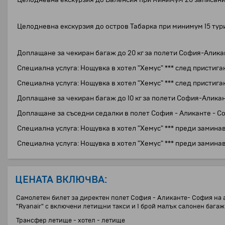
Целодневна екскурзия до остров Табарка при минимум 15 тур
Доплащане за чекиран багаж до 20 кг за полети София-Алик
Специална услуга: Нощувка в хотел "Хемус" *** след пристига
Специална услуга: Нощувка в хотел "Хемус" *** след пристига
Доплащане за чекиран багаж до 10 кг за полети София-Алик
Доплащане за съседни седалки в полет София - Аликанте - Со
Специална услуга: Нощувка в хотел "Хемус" *** преди заминав
Специална услуга: Нощувка в хотел "Хемус" *** преди заминав
ЦЕНАТА ВКЛЮЧВА:
Самолетен билет за директен полет София - Аликанте- София на а
"Ryanair" с включени летищни такси и 1 брой малък салонен багаж 
Трансфер летище - хотел - летище