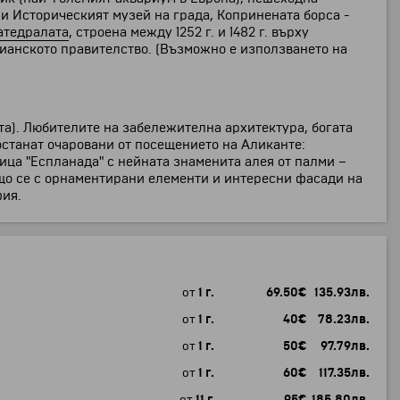
 и Историческият музей на града, Копринената борса -
атедралата
, строена между 1252 г. и 1482 г. върху
сианското правителство. (Възможно е използването на
та). Любителите на забележителна архитектура, богата
останат очаровани от посещението на Аликанте:
ица "Еспланада" с нейната знаменита алея от палми –
ащо се с орнаментирани елементи и интересни фасади на
фия.
от
1 г.
69.50
€
135.93
лв.
от
1 г.
40
€
78.23
лв.
от
1 г.
50
€
97.79
лв.
от
1 г.
60
€
117.35
лв.
от
11 г.
95
€
185.80
лв.