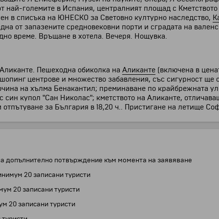
от най-големите в Испания, централният площад с Кметството
чен в списъка на ЮНЕСКО за Световно културно наследство,
К
една от запазените средновековни порти и сградата на вален
дно време. Връщане в хотела. Вечеря. Нощувка.
 Аликанте. Пешеходна обиколка на
Аликанте
(включена в цена
 шопинг центрове и множество забавления, със сигурност ще 
сочина на хълма Бенакантил; преминаване по крайбрежната ул
ъс син купол "Сан Николас"; кметството на Аликанте, отличав
 отпътуване за България в 18,20 ч.. Пристигане на летище Со
ежи на допълнително потвърждение към момента на заявяване
инимум 20 записани туристи
мум 20 записани туристи
ум 20 записани туристи
 туристи