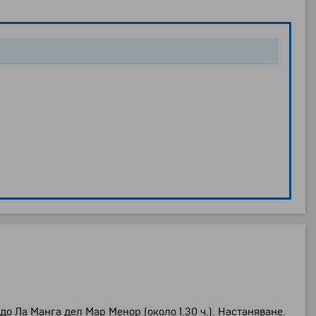
 до
Ла Манга дел Мар Менор
(около 1.30 ч.). Настаняване.