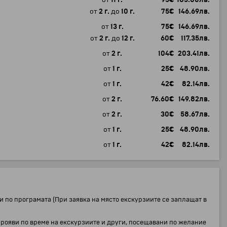
от
2 г.
до
10 г.
75
€
146.69
лв.
от
13 г.
75
€
146.69
лв.
от
2 г.
до
12 г.
60
€
117.35
лв.
от
2 г.
104
€
203.41
лв.
от
1 г.
25
€
48.90
лв.
от
1 г.
42
€
82.14
лв.
от
2 г.
76.60
€
149.82
лв.
от
2 г.
30
€
58.67
лв.
от
1 г.
25
€
48.90
лв.
от
1 г.
42
€
82.14
лв.
:
 по програмата (При заявка на място екскурзиите се заплащат в
 прояви по време на екскурзиите и други, посещавани по желание