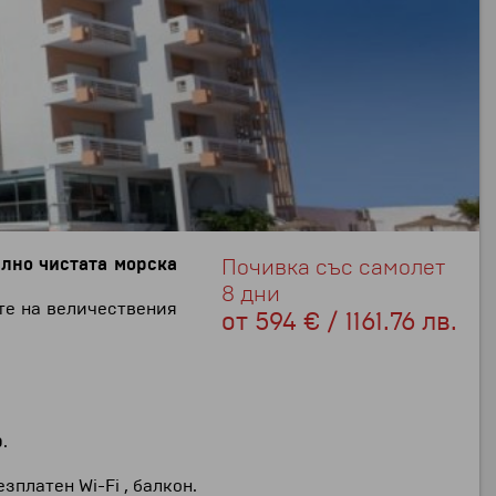
лно чистата морска
Почивка със самолет
8 дни
те на величествения
от
594 € / 1161.76 лв.
р
.
платен Wi-Fi , балкон.