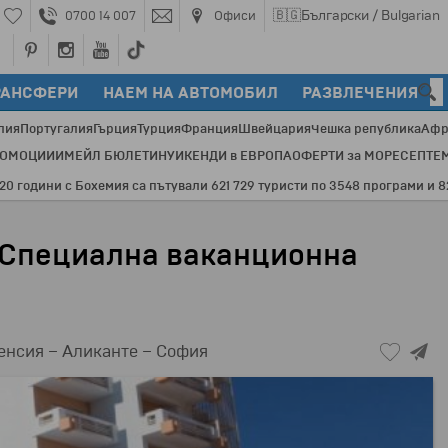
🇧🇬
Български / Bulgarian
0700 14 007
Офиси
РАНСФЕРИ
НАЕМ НА АВТОМОБИЛ
РАЗВЛЕЧЕНИЯ
лия
Португалия
Гърция
Турция
Франция
Швейцария
Чешка република
Афр
РОМОЦИИ
ИМЕЙЛ БЮЛЕТИН
УИКЕНДИ в ЕВРОПА
ОФЕРТИ за МОРЕ
СЕПТЕ
мия са пътували 621 729 туристи по 3548 програми и 82 дестинации в 
 Специална ваканционна
енсия – Аликанте – София