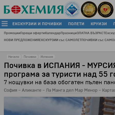
ЕКСКУРЗИИ И ПОЧИВКИ
ПОЛЕТИ
КРУИЗИ
Промоции
Горещи оферти
Календар
Празници
ЗЛАТНА ВЪЗРАСТ
Екску
НОВИ ПРЕДЛОЖЕНИЯ
ЕКСКУРЗИИ със САМОЛЕТ
ПОЧИВКИ със САМО
Начало
Почивки
Испания
Почивка в ИСПАНИЯ - МУРСИ
програма за туристи над 55 
7 нощувки на база обогатен пълен пан
София – Аликанте –
Ла Манга дел Мар Менор
– Карта