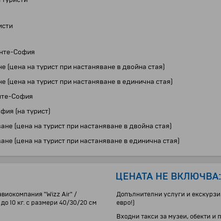
исти
анте-София
не (цена на турист при настаняване в двойна стая)
не (цена на турист при настаняване в единична стая)
анте-София
фия (на турист)
ане (цена на турист при настаняване в двойна стая)
ане (цена на турист при настаняване в единична стая)
ЦЕНАТА НЕ ВКЛЮЧВА
виокомпания "Wizz Air" /
Допълнителни услуги и екскурзии
до 10 кг. с размери 40/30/20 см
евро!)
Входни такси за музеи, обекти и