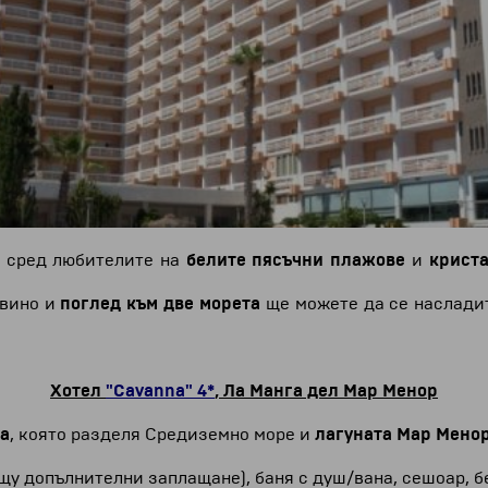
я сред любителите на
белите пясъчни плажове
и
криста
 вино и
поглед към две морета
ще можете да се наслади
Хотел
"Cavanna" 4*
, Ла Манга дел Мар Менор
а
, която разделя Средиземно море и
лагуната Мар Мено
у допълнителни заплащане), баня с душ/вана, сешоар, без