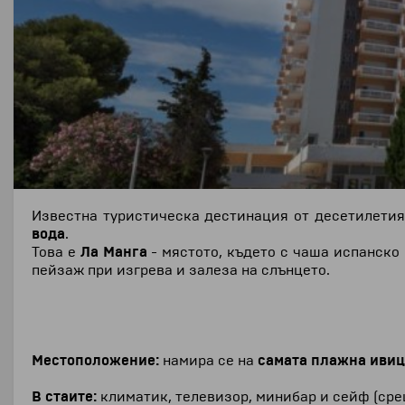
Известна туристическа дестинация от десетилети
вода
.
Това е
Ла Манга
- мястото, където с чаша испанско
пейзаж при изгрева и залеза на слънцето.
Местоположение:
намира се на
самата плажна ивиц
В стаите:
климатик, телевизор, минибар и сейф (срещ