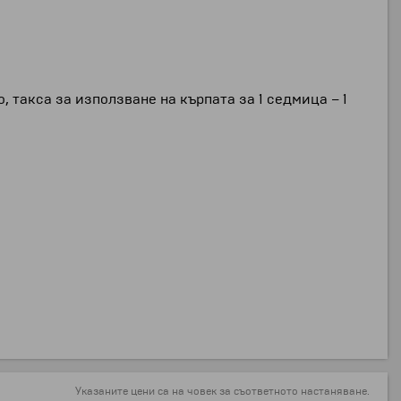
, такса за използване на кърпата за 1 седмица – 1
Указаните цени са на човек за съответното настаняване.