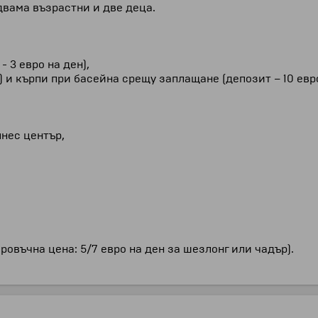
двама възрастни и две деца.
 3 евро на ден),
) и кърпи при басейна срещу заплащане (депозит – 10 евро
лнес център,
въчна цена: 5/7 евро на ден за шезлонг или чадър).