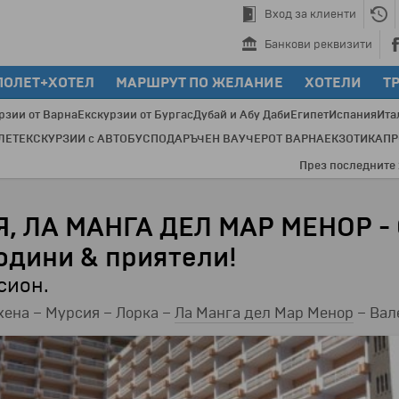
Вход за клиенти
Банкови реквизити
ПОЛЕТ+ХОТЕЛ
МАРШРУТ ПО ЖЕЛАНИЕ
ХОТЕЛИ
Т
рзии от Варна
Екскурзии от Бургас
Дубай и Абу Даби
Египет
Испания
Ита
ЛЕТ
ЕКСКУРЗИИ с АВТОБУС
ПОДАРЪЧЕН ВАУЧЕР
ОТ ВАРНА
ЕКЗОТИКА
П
През последните 20 години с Бохе
Я, ЛА МАНГА ДЕЛ МАР МЕНОР -
години & приятели!
сион.
хена – Мурсия – Лорка –
Ла Манга дел Мар Менор
– Вал