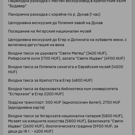
Пешеходна разходка с местен екскурзовод в крепостния хълм
"Будавар"
Панорамна разходка с корабче по р. Дунав (1 час)
Целодневна екскурзия до Големия завой на Дунав
Посещение на Унгарския национален музей
Целодневна екскурзия до Егер и Долината на хубавите жени, с
включена дегустация на вина
Входни такси за църквата "Свети Матяш" (3400 HUF),
Рибарските кули (1700 HUF), залата "Свети Ищван" (4900 HUF)
Входна такса за Голямата синагога и Еврейския музей (14500
HUF)
Входна такса за Крепостта в Егер (4800 HUF)
Входна такса за бароковата библиотека към университета
"Естерхази" в Егер (1200 HUF)
Градски транспорт: 500 HUF (еднопосочен билет), 2750 HUF
(еднодневна карта)
Входни такси за Унгарската национална галерия (5800 HUF),
Музеят на изящните изкуства (5800 HUF), Базиликата "Свети
Ищван" (2600 HUF), Зоологическата градина (5900 HUF, за
деца до 18 г. - 4200 HUF)