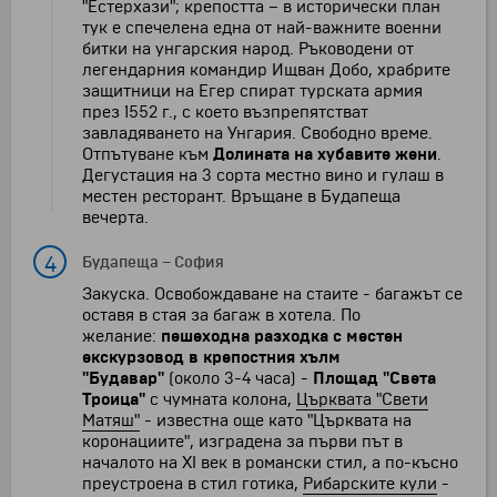
"Естерхази"; крепостта – в исторически план
тук е спечелена една от най-важните военни
битки на унгарския народ. Ръководени от
легендарния командир Ищван Добо, храбрите
защитници на Егер спират турската армия
през 1552 г., с което възпрепятстват
завладяването на Унгария. Свободно време.
Отпътуване към
Долината на хубавите жени
.
Дегустация на 3 сорта местно вино и гулаш в
местен ресторант. Връщане в Будапеща
вечерта.
4
Будапеща
–
София
Закуска. Освобождаване на стаите - багажът се
оставя в стая за багаж в хотела. По
желание:
пешеходна разходка с местен
екскурзовод в крепостния хълм
"Будавар"
(около 3-4 часа) -
Площад "Света
Троица"
с чумната колона,
Църквата "Свети
Матяш"
- известна още като "Църквата на
коронациите", изградена за първи път в
началото на XI век в романски стил, а по-късно
преустроена в стил готика,
Рибарските кули
-