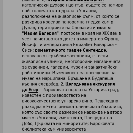
католически духовен център, където се намира
най-голямата катедрала в Унгария,
разположена на живописен хълм, от който се
разкрива красива панорамна гледка към р.
Дунав, териториите на Словакия и
мостът
"Мария Валерия"
, построен в края на XIX век в
чест на четвъртото дете на император Франц
Йосиф I и императрица Елизабет Баварска -
Сиси;
романтичното градче
Сентендре
,
основано от сръбски заселници, с тесни
живописни улички, многобройни магазинчета
за сувенири, галерии, музеи и занаятчийски
работилници. Възможност за посещение на
музея на марципана. Връщане в Будапеща
късния следобед. 2.
Целодневна екскурзия
до
Егер
– бароковата перла на Унгария, град,
известен с производството на
висококачествено унгарско вино. Пешеходна
разходка в Егер: римокатолическата базилика,
която със своите размери се нарежда на второ
място в Унгария; кметството, Площадът на
Добо; Църквата на миноритите; Бароковата
библиотека към университета