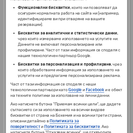
от
12 г.
45
€
Функционални бисквитки
, които ни позволяват да
от
2 г.
до
11 г.
35
€
осигурим нормалната работа на сайта ни (например,
идентифицираме ви при отваряне на вашите
Посещение с местен екскурзовод на Унгарския национален музей -
около 1 час (цената включва входна такса, резервация и
резервации).
екскурзоводско обслужване на български език), при минимум 12
туристи
Бисквитки за аналитични и статистически данни
,
чрез които измерваме използването на услугите ни.
от
18 г.
25
€
Данните не включват персонализиране или
от
2 г.
до
17 г.
20
€
профилиране. Част от тази информация се споделя с
Екскурзия до Големия завой на Дунав с местен екскурзовод и
нашия технологичен партньор Google.
включена входна такса за Катедралата в Естергом, при минимум 15
туристи (цената включва транспорт с автобус и екскурзоводско
Бисквитки за персонализация и профилиране
, чрез
обслужване на български език; без включени входни такси за
които обработваме информация за използването на
останалите обекти)
услугите ни и предлагаме персонализирана реклама.
от
12 г.
54
€
от
2 г.
до
11 г.
44
€
Част от тази информация се споделя с наши
технологични партньори като
Google
и
Facebook
и е обект
Целодневна екскурзия до Егер с местен екскурзовод и включена
дегустация на вина, при минимум 15 туристи (цената включва:
на техните политики за използване на лични данни.
транспорт с автобус; екскурзоводско обслужване на български
език; пешеходна разходка в Егер; дегустация на 3 вида вина и
Ако натиснете бутона "Приемам всички цели", ще дадете
супа гулаш в местен ресторант). В цената не са включени входни
съгласието си за използването на всички видове
такси за други обекти в Егер - запащат се допълнително на място!
бисквитки от страна на Бохемия и на всички трети страни,
от
12 г.
68
€
описани детайлно в
Политиката за
от
2 г.
до
11 г.
50
€
поверителност
и
Политиката за бисквитките
. Ако
натиснете бутона "Отказвам всички", ще отхвърлите
Чекиран багаж до 10 кг (в двете посоки на турист) - цената