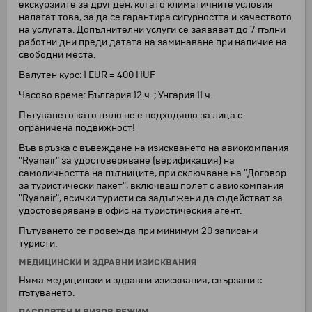
екскурзиите за друг ден, когато климатичните условия
налагат това, за да се гарантира сигурността и качеството
на услугата. Допълнителни услуги се заявяват до 7 пълни
работни дни преди датата на заминаване при наличие на
свободни места.
Валутeн курс: 1 EUR = 400 HUF
Часово време: България 12 ч. ; Унгария 11 ч.
Пътуването като цяло не е подходящо за лица с
ограничена подвижност!
Във връзка с въвеждане на изискването на авиокомпания
"Ryanair" за удостоверяване (верификация) на
самоличността на пътниците, при сключване на "Договор
за туристически пакет", включващ полет с авиокомпания
"Ryanair", всички туристи са задължени да съдействат за
удостоверяване в офис на туристическия агент.
Пътуването се провежда при минимум 20 записани
туристи.
МЕДИЦИНСКИ И ЗДРАВНИ ИЗИСКВАНИЯ
Няма медицински и здравни изисквания, свързани с
пътуването.