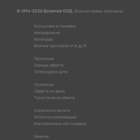
© 1994-2026 Бохемия ООД.
Всички права запазени.
Екскурзии и почивки
Направления
Календар
Всички програми от А до Я
Промоции
Горещи оферти
Потвърдени дати
Празници
Оферта на деня
Туристически обекти
Самолетни билети
Хотелски резервации
Корпоративно обслужване
Новини