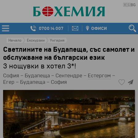
🇧🇬
BG
0700 14 007
ОФИСИ
Начало
Екскурзии
Унгария
Светлините на Будапеща, със самолет и
обслужване на български език
3 нощувки в хотел 3*!
София – Будапеща – Сентендре –
Естергом
–
Егер – Будапеща – София