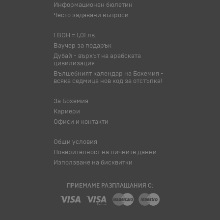
Информационен бюлетин
Често задавани въпроси
1 BOH = 1,01 лв.
Ваучер за подарък
Дубай - върхът на арабската
цивилизация
Вълшебният календар на Бохемия -
всяка седмица нов код за отстъпка!
За Бохемия
Кариери
Офиси и контакти
Общи условия
Поверителност на личните данни
Използване на бисквитки
ПРИЕМАМЕ РАЗПЛАЩАНИЯ С: