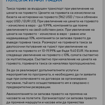
Такса гориво за въздушен транспорт при увеличение на
цената на горивото: Цените на горивата са изчислени на
базата на котировки на горивото (962 USD / тон и обменен
курс USD / EUR 1,13). При увеличение на цената на горивото
- изчислено в евро - до 9,99%, компанията ще поеме
увеличението на свой собствен риск. При увеличение на
цената на горивото - изчислено в евро - равно или
надвишаващо 10%, компанията си запазва правото да
въведе горивна такса. Размерът на горивната такса за
двупосочни пътувания на турист при увеличение на
цената на горивото от 10-19,99% ще бъде 9,40 EUR. На всяко
следващо увеличение на горивото с 10%, сумата съответно
се мултиплицира. Съответно при намаление на цената на
горивото, горивната такса се намалява пропорционално.
За да се реализират допълнителните услуги и
мероприятия по програмата, е необходимо да ги заявите
още при сключването на договора за организирано
пътуване, тъй като осъществяването им е свързано с
предварителни резервации.
Авиокомпанията си запазва правото на промяна на
часовете на полетите. Организаторът си запазва правото
да променя маршрути и часове или да премества