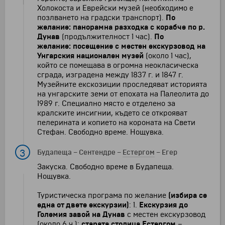
Холокоста и Еврейски музей (необходимо е
позлването на градски транспорт).
По
желание: панорамна разходка с корабче по р.
Дунав
(продължителност 1 час).
По
желание: посещение с местен екскурзовод на
Унгарския национален музей
(около 1 час),
който се помещава в огромна неокласическа
сграда, изградена между 1837 г. и 1847 г.
Музейните екскозиции проследяват историята
на унгарските земи от епохата на Палеолита до
1989 г. Специално място е отделено за
кралските инсигнии, където се открояват
пелерината и копието на короната на Свети
Стефан. Свободно време. Нощувка.
3
Будапеща
–
Сентендре
–
Естергом
–
Егер
Закуска. Свободно време в Будапеща.
Нощувка.
Туристическа програма по желание
(избира се
една от двете екскурзии)
: 1.
Екскурзия до
Големия завой на Дунав
с местен екскурзовод
(около 6 ч.):
старата столица
Естергом
–