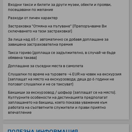
Входни такси и билети за други музеи, обекти и прояви,
посещавани по желание
Разходи от личен характер
Застраховка "Отмяна на пътуване" (Препоръчваме Ви
сключването на тази застраховка!)
За лица над 65 г. автоматично се добавя доплащане за
завишена застрахователна премия
Такса гориво (доплаща се задължително, в случай че бъде
обявена такава)
Доплащане за съседни места в самолета
Слушалки по време на туровете -4 EUR на човек на екскурзия
(заплащат на място на екскурзовода; деца до 6 години не
ползват слушалки и не се таксуват)
Бакшиши за екскурзовод / шофьор (заплащат се на място).
Културните особености на дестинацията предполагат
заплащането на бакшиш, което показва уважение към
работата на съответните служители и прави приятно
впечатление
ПОЛЕЗНА ИНФОРМАЦИЯ