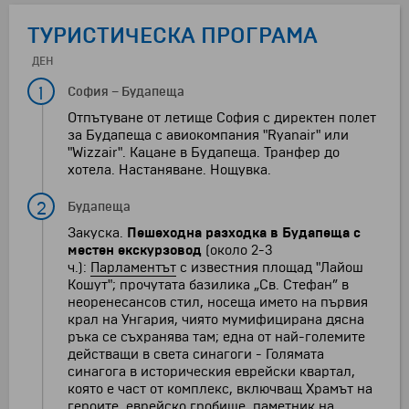
ТУРИСТИЧЕСКА ПРОГРАМА
ДЕН
1
София
–
Будапеща
Отпътуване от летище София с директен полет
за Будапеща с авиокомпания "Ryanair" или
"Wizzair". Кацане в Будапеща. Транфер до
хотела. Настаняване. Нощувка.
2
Будапеща
Закуска.
Пешеходна разходка в Будапеща с
местен екскурзовод
(около 2-3
ч.):
Парламентът
с известния площад "Лайош
Кошут"; прочутата базилика „Св. Стефан” в
неоренесансов стил, носеща името на първия
крал на Унгария, чиято мумифицирана дясна
ръка се съхранява там; една от най-големите
действащи в света синагоги - Голямата
синагога в историческия еврейски квартал,
която е част от комплекс, включващ Храмът на
героите, еврейско гробище, паметник на