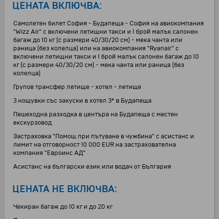
ЦЕНАТА ВКЛЮЧВА:
Самолетен билет София - Будапеща - София на авиокомпания
"Wizz Air" с включени летищни такси и 1 брой малък салонен
багаж до 10 кг (с размери 40/30/20 см) - мека чанта или
раница (без колелца) или на авиокомпания "Ryanair" с
включени летищни такси и 1 брой малък салонен багаж до 10
кг (с размери 40/30/20 см) - мека чанта или раница (без
колелца)
Групов трансфер летище - хотел - летище
3 нощувки със закуски в хотел 3* в Будапеща
Пешеходна разходка в центъра на Будапеща с местен
екскурзовод
Застраховка "Помощ при пътуване в чужбина" с асистанс и
лимит на отговорност 10 000 EUR на застрахователна
компания "Евроинс АД"
Асистанс на български език или водач от България
ЦЕНАТА НЕ ВКЛЮЧВА:
Чекиран багаж до 10 кг и до 20 кг