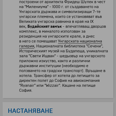
построени от архитекта Фридеш Шулек в чест
на "Милениума" - 1000 г. от създаването на
Унгарската държава и символизиращи 7-те
унгарски племена, които се установяват във
Великата унгарска равнина в края на IX
век,
Будайският замък
- впечатляващ дворцов
комплекс, в миналото използван за
резиденция на унгарските крале, а днес
в него се помещават
У
нгарската национална
галерия
, Националната библиотека "Сечени",
Историческият музей на Будапеща, уникалната
зала "Свети Ищван" - шедьовър на унгарското
приложно изкуство, както и различни
държавни институции (необходимо е
ползването на градски транспорт). Връщане в
хотела. Трансфер от хотела до летището за
директен полет до София на авиокомпания
"Ryanair" или "Wizzair". Кацане на летище
София.
НАСТАНЯВАНЕ