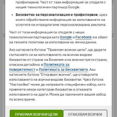
профилиране. Част от тази информация се споделя с
нашия технологичен партньор Google.
ОТСТЪПКИ
Бисквитки за персонализация и профилиране
, чрез
които обработваме информация за използването на
Ученици и студенти до 25 години
услугите ни и предлагаме персонализирана реклама.
от
5 г.
до
25 г.
5.11
€
9.99
лв.
Част от тази информация се споделя с наши
технологични партньори като
Google
и
Facebook
и е обект
на техните политики за използване на лични данни.
ЦЕНАТА ВКЛЮЧВА:
Ако натиснете бутона "Приемам всички цели", ще дадете
Транспорт с туристически автобус
съгласието си за използването на всички видове
бисквитки от страна на Бохемия и на всички трети страни,
2 нощувки със закуски в хотел 3* ("Saraj" 3* или подобен) в
описани детайлно в
Политиката за
Сараево
поверителност
и
Политиката за бисквитките
. Ако
Пешеходна разходка в Сараево
натиснете бутона "Отказвам всички", ще отхвърлите
използването на всички видове бисквитки. Чрез бутона
Фотопауза във Вишеград
"Настройки" може да направите специфичен избор, като
Застраховка "Помощ при пътуване в чужбина" с асистанс и
приемете някои категории бисквитки и откажете
лимит на отговорност 10 000 EUR на застрахователна
използването на други. Може да промените вашия избор
компания "Евроинс"
по всяко време.
Водач от България
ПРИЕМАМ ВСИЧКИ ЦЕЛИ
ОТКАЗВАМ ВСИЧКИ
ЦЕНАТА НЕ ВКЛЮЧВА: