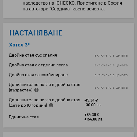
наследство на ЮНЕСКО. Пристигане в София
на автогара "Сердика" късно вечерта.
НАСТАНЯВАНЕ
Хотел 3*
Двойна стая със спалня
включено в цената
Двойна стая с отделни легла
включено в цената
Двойна стая за комбиниране
включено в цената
Допълнително легло в двойна стая
включено в цената
(възрастен)
Допълнително легло в двойна стая
-15.34 €
(дете до 10 години)
-30.00 лв.
+84.30 €
Единична стая
+164.88 лв.