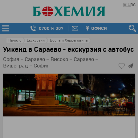
🇧🇬
BG
0700 14 007
ОФИСИ
Начало
Екскурзии
Босна и Херцеговина
Уикенд в Сараево - екскурзия с автобус
София – Сараево – Високо – Сараево –
Вишеград – София