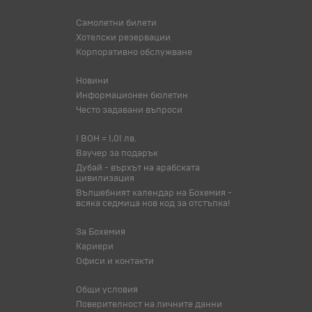
Самолетни билети
Хотелски резервации
Корпоративно обслужване
Новини
Информационен бюлетин
Често задавани въпроси
1 BOH = 1,01 лв.
Ваучер за подарък
Дубай - върхът на арабската
цивилизация
Вълшебният календар на Бохемия -
всяка седмица нов код за отстъпка!
За Бохемия
Кариери
Офиси и контакти
Общи условия
Поверителност на личните данни