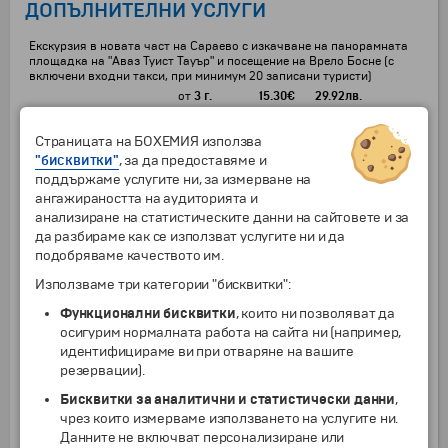
ДОПЪЛНИТЕЛНИ УСЛУГИ
Екскурзия в новата част на Сараево с изкачване на панорамната
площадка на "Аваз Туист Тауър" и посещение на Врело Босне (с
включени входни такси, при минимум 20 записани туристи)
от
3 г.
15.30
€
29.92
лв.
Полудневна екскурзия до Босненските пирамиди с включена
входна такса и местен водач (при минимум 20 записани туристи)
Страницата на БОХЕМИЯ използва
от
3 г.
30.60
€
59.85
лв.
"бисквитки"
, за да предоставяме и
поддържаме услугите ни, за измерване на
1 стандартна вечеря в ресторанта на хотела (тристепенно меню,
ангажираността на аудиторията и
без включени напитки) и 1 вечеря с музика на живо (тристепенно
меню, плюс чаша ракия на човек), при минимум 20 записани
анализиране на статистическите данни на сайтовете и за
туристи
да разбираме как се използват услугите ни и да
от
3 г.
30.60
€
59.85
лв.
подобряваме качеството им.
Ползване на двойна седалка от един турист
Използваме три категории "бисквитки":
от
3 г.
76.60
€
149.82
лв.
Функционални бисквитки
, които ни позволяват да
Нощувка преди датата на отпътуване в хотел "Хемус" *** на турист
осигурим нормалната работа на сайта ни (например,
в единична стая
идентифицираме ви при отваряне на вашите
от
1 г.
42
€
82.14
лв.
резервации).
Нощувка преди датата на отпътуване в хотел "Хемус" *** на турист
Бисквитки за аналитични и статистически данни
,
в двойна стая
чрез които измерваме използването на услугите ни.
от
1 г.
25
€
48.90
лв.
Данните не включват персонализиране или