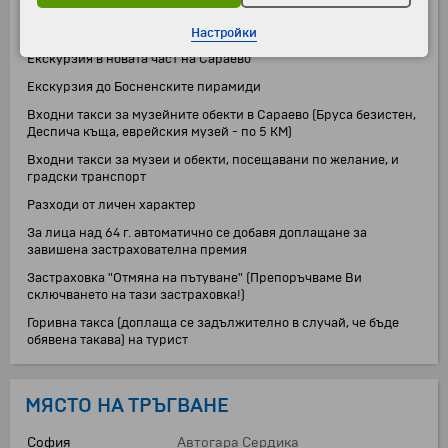
Вечери
Настройки
Екскурзия в новата част на Сараево
Екскурзия до Босненските пирамиди
Входни такси за музейните обекти в Сараево (Бруса безистен,
Деспича къща, еврейския музей - по 5 КМ)
Входни такси за музеи и обекти, посещавани по желание, и
градски транспорт
Разходи от личен характер
За лица над 64 г. автоматично се добавя доплащане за
завишена застрахователна премия
Застраховка "Отмяна на пътуване" (Препоръчваме Ви
сключването на тази застраховка!)
Горивна такса (доплаща се задължително в случай, че бъде
обявена такава) на турист
МЯСТО НА ТРЪГВАНЕ
София
Автогара Сердика