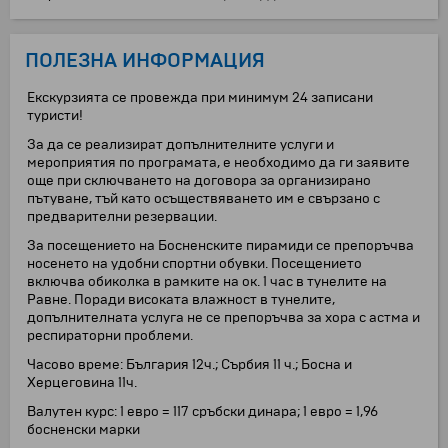
ПОЛЕЗНА ИНФОРМАЦИЯ
Екскурзията се провежда при минимум 24 записани
туристи!
За да се реализират допълнителните услуги и
мероприятия по програмата, е необходимо да ги заявите
още при сключването на договора за организирано
пътуване, тъй като осъществяването им е свързано с
предварителни резервации.
За посещението на Босненските пирамиди се препоръчва
носенето на удобни спортни обувки. Посещението
включва обиколка в рамките на ок. 1 час в тунелите на
Равне. Поради високата влажност в тунелите,
допълнителната услуга не се препоръчва за хора с астма и
респираторни проблеми.
Часово време: България 12ч.; Сърбия 11 ч.; Босна и
Херцеговина 11ч.
Валутен курс: 1 евро = 117 сръбски динара; 1 евро = 1,96
босненски марки