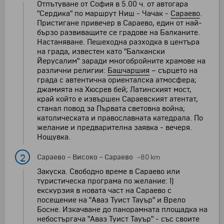
Отпътуване от София в 5.00 ч. от автогара
"Сердика" по маршрут Ниш - Чачак -
Сараево
.
Пристигане привечер в Сараево, един от най-
бързо развиващите се градове на Балканите.
Настаняване. Пешеходна разходка в центъра
на града, известен като "Балкански
Йерусалим" заради многобройните храмове на
различни религии:
Башчаршия
– сърцето на
града с автентична ориенталска атмосфера;
джамията на Хюсрев бей; Латинският мост,
край който е извършен Сараевският атентат,
станал повод за Първата световна война;
католическата и православната катедрала. По
желание и предварителна заявка - вечеря.
Нощувка.
2
Сараево
–
Високо
–
Сараево
~80 km
Закуска. Свободно време в Сараево или
туристическа програма по желание: 1)
екскурзия в новата част на Сараево с
посещение на "Аваз Туист Тауър" и Врело
Босне. Изкачване до панорамната площадка на
небостъргача "Аваз Туист Тауър" - със своите