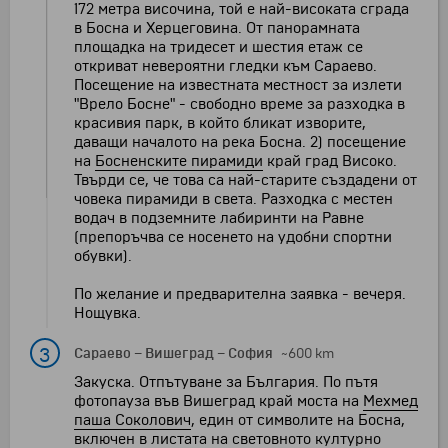
172 метра височина, той е най-високата сграда
в Босна и Херцеговина. От панорамната
площадка на тридесет и шестия етаж се
откриват невероятни гледки към Сараево.
Посещение на известната местност за излети
"Врело Босне" - свободно време за разходка в
красивия парк, в който бликат изворите,
даващи началото на река Босна. 2) посещение
на
Босненските пирамиди
край град Високо.
Твърди се, че това са най-старите създадени от
човека пирамиди в света. Разходка с местен
водач в подземните лабиринти на Равне
(препоръчва се носенето на удобни спортни
обувки).
По желание и предварителна заявка - вечеря.
Нощувка.
3
Сараево
–
Вишеград
–
София
~600 km
Закуска. Отпътуване за България. По пътя
фотопауза във Вишеград край моста на
Мехмед
паша Соколович
, един от символите на Босна,
включен в листата на световното културно