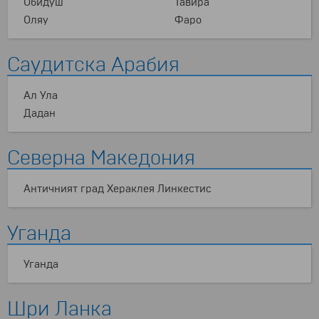
Обидуш
Тавира
Оляу
Фарo
Саудитска Арабия
Ал Ула
Дадан
Северна Македония
Античният град Хераклея Линкестис
Уганда
Уганда
Шри Ланка