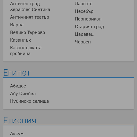
Античен град
Ларгото
Хераклея Синтика
Несебър
Античният театър
Перперикон
Варна
Старият град
Велико Търново
Царевец
Казанлък
Червен
Казанлъшката
гробница
Египет
Абидос
Абу Симбел
Нубийско селище
Етиопия
Аксум