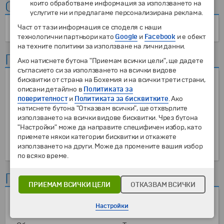
Оман
които обработваме информация за използването на
услугите ни и предлагаме персонализирана реклама.
Част от тази информация се споделя с наши
Крепост "Бахла"
технологични партньори като
Google
и
Facebook
и е обект
на техните политики за използване на лични данни.
Перу
Ако натиснете бутона "Приемам всички цели", ще дадете
съгласието си за използването на всички видове
бисквитки от страна на Бохемия и на всички трети страни,
Kрепост
Пикилакта
описани детайлно в
Политиката за
„Саксайуаман“
Ракчи
поверителност
и
Политиката за бисквитките
. Ако
Гробницата
Тамбомачай
натиснете бутона "Отказвам всички", ще отхвърлите
„Силюстани“
използването на всички видове бисквитки. Чрез бутона
Кенко
"Настройки" може да направите специфичен избор, като
приемете някои категории бисквитки и откажете
Крепост „Пука
използването на други. Може да промените вашия избор
Пукара“
по всяко време.
Португалия
ПРИЕМАМ ВСИЧКИ ЦЕЛИ
ОТКАЗВАМ ВСИЧКИ
Гимараеш
Сагреш
Настройки
Лагуш
Синтра