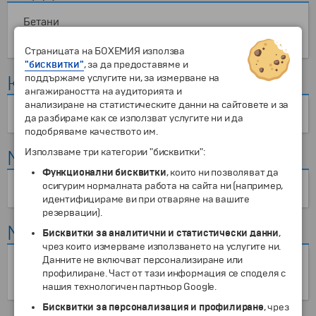
Бетани
Римски театър в Аман
Страницата на БОХЕМИЯ използва
"бисквитки"
, за да предоставяме и
Китай
поддържаме услугите ни, за измерване на
ангажираността на аудиторията и
анализиране на статистическите данни на сайтовете и за
Теракотената армия
да разбираме как се използват услугите ни и да
подобряваме качеството им.
Мароко
Използваме три категории "бисквитки":
Функционални бисквитки
, които ни позволяват да
осигурим нормалната работа на сайта ни (например,
Атлас Студио
идентифицираме ви при отваряне на вашите
резервации).
Мексико
Бисквитки за аналитични и статистически данни
,
чрез които измерваме използването на услугите ни.
Данните не включват персонализиране или
Кантона
профилиране. Част от тази информация се споделя с
Митла
нашия технологичен партньор Google.
Бисквитки за персонализация и профилиране
, чрез