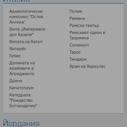
Археологически
Пулия
комплекс "Остия
Римини
Антика"
Римски театър
Вила „Империале
Римският одеон в
дел Казале“
Таормина
Вилата на Катул
Селинунт
Витербо
Тарос
Губио
Тиндари
Долината на
Храм на Херкулес
храмовете в
Агридженто
Дрена
Капитолиум
Катедрала
"Рождество
Богородично"
Йордания