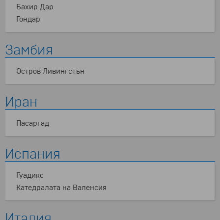
Бахир Дар
Гондар
Замбия
Остров Ливингстън
Иран
Пасаргад
Испания
Гуадикс
Катедралата на Валенсия
Италия