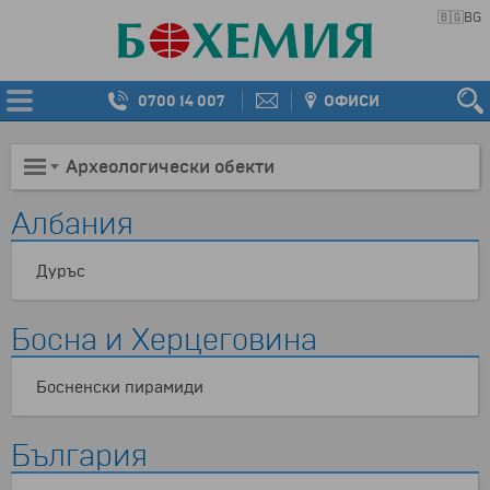
🇧🇬
BG
0700 14 007
ОФИСИ
Археологически обекти
Албания
Дуръс
Босна и Херцеговина
Босненски пирамиди
България