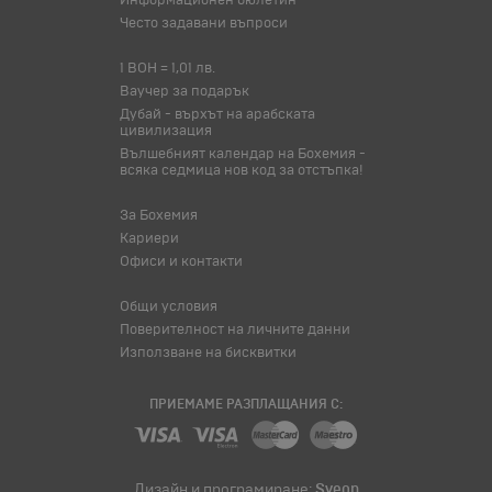
Информационен бюлетин
Често задавани въпроси
1 BOH = 1,01 лв.
Ваучер за подарък
Дубай - върхът на арабската
цивилизация
Вълшебният календар на Бохемия -
всяка седмица нов код за отстъпка!
За Бохемия
Кариери
Офиси и контакти
Общи условия
Поверителност на личните данни
Използване на бисквитки
ПРИЕМАМЕ РАЗПЛАЩАНИЯ С:
Дизайн и програмиране:
Sveon