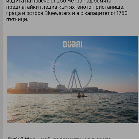
издига на повече от 250 метра над земята,
предлагайки гледка към яхтеното пристанище,
града и остров Bluewaters и е с капацитет от 1750
пътници.