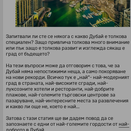
Запитвали ли сте се някога с какво Дубай е толкова
специален? Защо привлича толкова много внимание
или пък защо е толкова развит и изглежда сякаш е
град от бъдещето?
На тези въпроси може да отговорим с това, че за
Дубай няма непостижими неща, а само покоряване
на нови рекорди. Всичко тук е „най“- най-модерният
град в страната, най-високите сгради, най-
луксозните хотели и ресторанти, най-добрите
плажове, най-големите търговски центрове за
пазаруване, най-интересните места за развлечения
и какво ли още не, което е най...
Затова с тази статия ще ви дадем повод да се
запознаете с едни от най-големите гордости от
най-
доброто в Дубай.