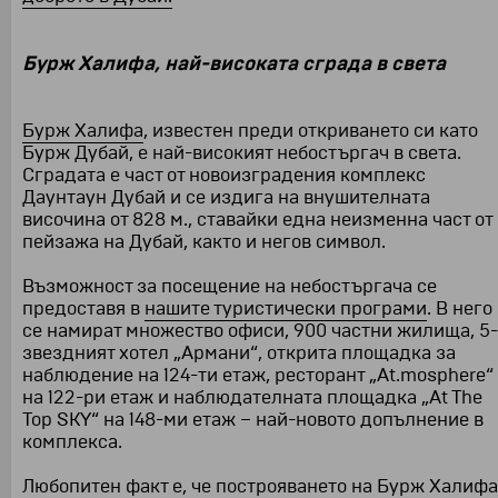
Бурж Халифа, най-високата сграда в света
Бурж Халифа
, известен преди откриването си като
Бурж Дубай, е най-високият небостъргач в света.
Сградата е част от новоизградения комплекс
Даунтаун Дубай и се издига на внушителната
височина от 828 м., ставайки една неизменна част от
пейзажа на Дубай, както и негов символ.
Възможност за посещение на небостъргача се
предоставя в
нашите туристически програми
. В него
се намират множество офиси, 900 частни жилища, 5-
звездният хотел „Армани“, открита площадка за
наблюдение на 124-ти етаж, ресторант „At.mosphere“
на 122-ри етаж и наблюдателната площадка „At The
Top SKY“ на 148-ми етаж – най-новото допълнение в
комплекса.
Любопитен факт е, че построяването на Бурж Халифа