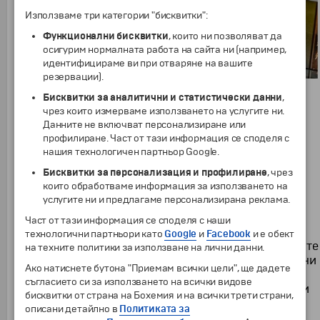
Използваме три категории "бисквитки":
Функционални бисквитки
, които ни позволяват да
осигурим нормалната работа на сайта ни (например,
идентифицираме ви при отваряне на вашите
резервации).
Бисквитки за аналитични и статистически данни
,
чрез които измерваме използването на услугите ни.
Магическите градини в Дубай - най-голямата
Данните не включват персонализиране или
градина в света
профилиране. Част от тази информация се споделя с
нашия технологичен партньор Google.
Бисквитки за персонализация и профилиране
, чрез
Магическите градини
в Дубай са най-
които обработваме информация за използването на
впечатляващите и големи градини в света с
услугите ни и предлагаме персонализирана реклама.
приблизително 45 милиона цветя, разположени на
72 кв.км площ.
Част от тази информация се споделя с наши
технологични партньори като
Google
и
Facebook
и е обект
Това приказно място разкрива пред очите на гостите
на техните политики за използване на лични данни.
си величествени хоризонтални и вертикални цветни
Ако натиснете бутона "Приемам всички цели", ще дадете
панорами. Флоралните мотиви се сменят всеки
съгласието си за използването на всички видове
сезон, така че завърналите се повторно посетители
бисквитки от страна на Бохемия и на всички трети страни,
да изпитат напълно ново изживяване.
описани детайлно в
Политиката за