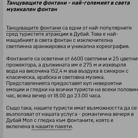
Танцуващите фонтани - най-големият в света
музикален фонтан
Танцуващите фонтани
са едни от най-популярните
сред туристите атракции в Дубай. Това е най-
мащабният в света фонтан с изключителна
светлинна аранжировка и уникална хореография.
Фонтаните са осветени от 6600 светлини и 25 цветни
прожектора, а дължината им е 275 м и изхвърля
вода на височина 152,4 м във въздуха в синхрон с
класическа, арабска и световна музика.
Представленията предоставят куп невероятни
емоции и гледки на всички туристи на всеки половин
час, всяка вечер от 18.00 до 23.00 часа.
Също така, нашите туристи имат възможността да се
възползват от нашата услуга - романтична вечеря в
Дубай Мол с гледка към фонтаните, която е
включена
в нашите пакети
.