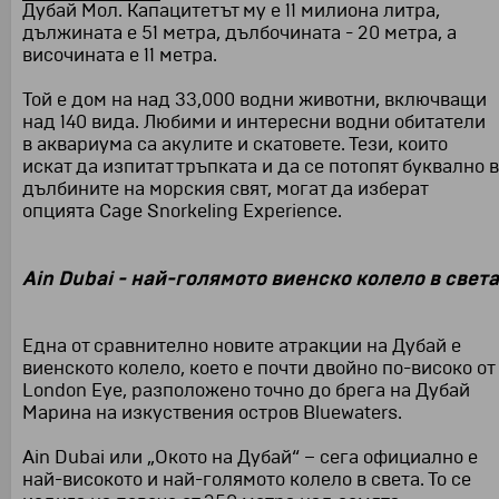
Дубай Мол. Капацитетът му е 11 милиона литра,
дължината е 51 метра, дълбочината - 20 метра, а
височината е 11 метра.
Той е дом на над 33,000 водни животни, включващи
над 140 вида. Любими и интересни водни обитатели
в аквариума са акулите и скатовете. Тези, които
искат да изпитат тръпката и да се потопят буквално в
дълбините на морския свят, могат да изберат
опцията Cage Snorkeling Experience.
Ain Dubai - най-голямото виенско колело в света
Една от сравнително новите атракции на Дубай е
виенското колело, което е почти двойно по-високо от
London Eye, разположено точно до брега на Дубай
Марина на изкуствения остров Bluewaters.
Ain Dubai или „Окото на Дубай“ – сега официално е
най-високото и най-голямото колело в света. То се