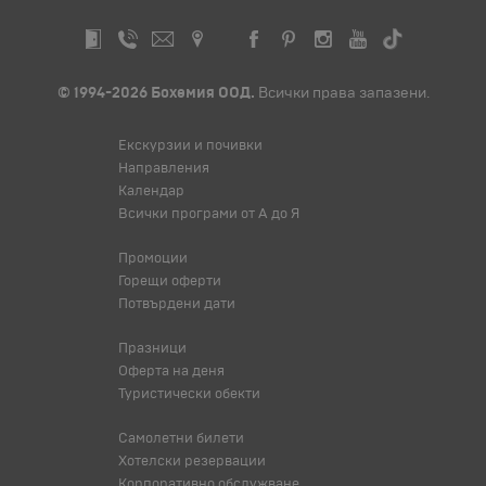
© 1994-2026 Бохемия ООД.
Всички права запазени.
Екскурзии и почивки
Направления
Календар
Всички програми от А до Я
Промоции
Горещи оферти
Потвърдени дати
Празници
Оферта на деня
Туристически обекти
Самолетни билети
Хотелски резервации
Корпоративно обслужване