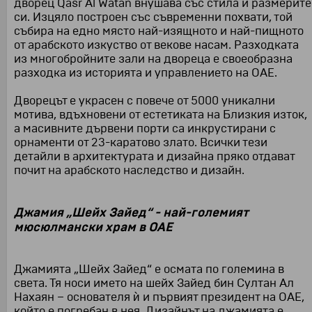
дворец Qasr Al Watan внушава със стила и размерите
си. Изцяло построен със съвременни похвати, той
събира на едно място най-изящното и най-пищното
от арабското изкуство от векове насам. Разходката
из многобройните зали на двореца е своеобразна
разходка из историята и управлението на ОАЕ.
Дворецът е украсен с повече от 5000 уникални
мотива, вдъхновени от естетиката на Близкия изток,
а масивните дървени порти са инкрустирани с
орнаменти от 23-каратово злато. Всички тези
детайли в архитектурата и дизайна пряко отдават
почит на арабското наследство и дизайн.
Джамия „Шейх Зайед“ - най-големият
мюсюлмански храм в ОАЕ
Джамията „Шейх Зайед“ е осмата по големина в
света. Тя носи името на шейх Зайед бин Султан Ал
Нахаян – основателя ѝ и първият президент на ОАЕ,
който е погребан в нея. Дизайнът на джамията е