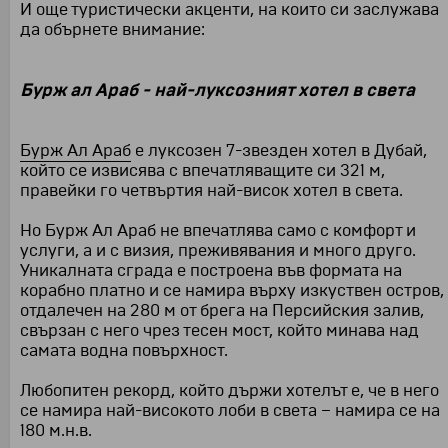
И още туристически акценти, на които си заслужава
да обърнете внимание:
Бурж ал Араб - най-луксозният хотел в света
Бурж Ал Араб
е луксозен 7-звезден хотел в Дубай,
който се извисява с впечатляващите си 321 м,
правейки го четвъртия най-висок хотел в света.
Но Бурж Ал Араб не впечатлява само с комфорт и
услуги, а и с визия, преживявания и много друго.
Уникалната сграда е построена във формата на
корабно платно и се намира върху изкуствен остров,
отдалечен на 280 м от брега на Персийския залив,
свързан с него чрез тесен мост, който минава над
самата водна повърхност.
Любопитен рекорд, който държи хотелът е, че в него
се намира най-високото лоби в света – намира се на
180 м.н.в.