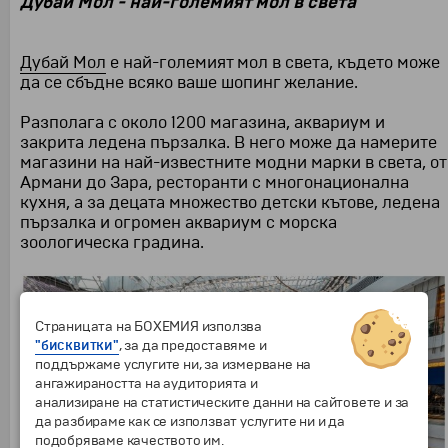
Дубай Мол - най-големият мол в света
Дубай Мол
е най-големият мол в света, където може
да се сбъдне всяко ваше шопинг желание.
Разполага с около 1200 магазина, аквариум и
закрита ледена пързалка. В него може да намерите
магазини на най-известните модни марки в света, от
Армани до Зара, ресторанти с многонационална
кухня, а за децата множество детски кътове, ледена
пързалка и огромен аквариум с морска
зоологическа градина.
Страницата на БОХЕМИЯ използва
"бисквитки"
, за да предоставяме и
поддържаме услугите ни, за измерване на
ангажираността на аудиторията и
анализиране на статистическите данни на сайтовете и за
да разбираме как се използват услугите ни и да
подобряваме качеството им.