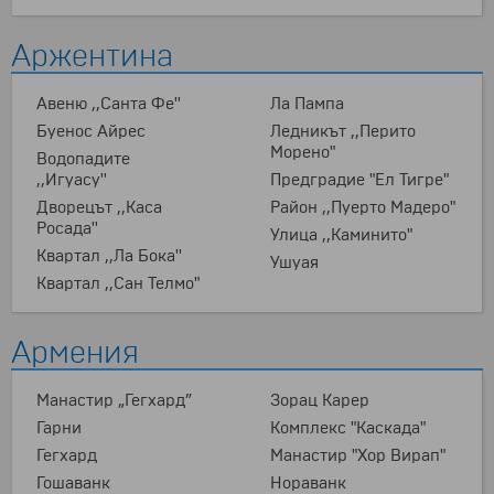
Аржентина
Авеню ,,Санта Фе''
Ла Пампа
Буенос Айрес
Ледникът ,,Перито
Морено"
Водопадите
,,Игуасу''
Предградие "Ел Тигре"
Дворецът ,,Каса
Район ,,Пуерто Мадеро"
Росада''
Улица ,,Каминито"
Квартал ,,Ла Бока''
Ушуая
Квартал ,,Сан Телмо"
Армения
Mанастир „Гегхард”
Зорац Карер
Гарни
Комплекс "Каскада"
Гегхард
Манастир "Хор Вирап"
Гошаванк
Нораванк