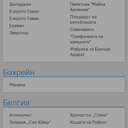
Дилиджан
Паметник "Майка
Армения"
Езерото Севан
Площадът на
Езерото Севан
републиката
Ереван
Севанаванк
Звартноц
"Симфонията на
камъните"
Фабрика за Бренди
Арарат
Бахрейн
Манама
Белгия
Атомиумът
Крепостта ,,Стеен"
Галерия ,,Сен Юбер"
Къщата на Рубенс