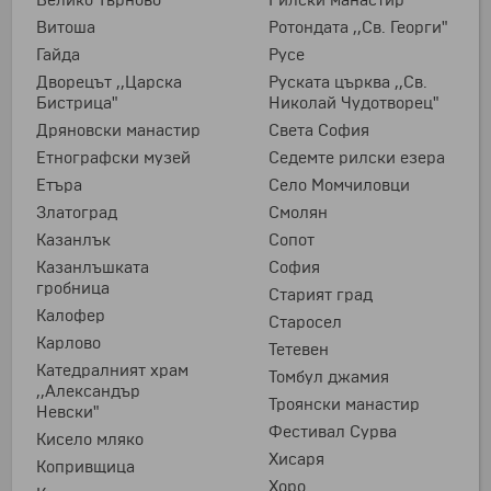
Велико Търново
Рилски манастир
Витоша
Ротондата ,,Св. Георги"
Гайда
Русе
Дворецът ,,Царска
Руската църква ,,Св.
Бистрица"
Николай Чудотворец"
Дряновски манастир
Света София
Етнографски музей
Седемте рилски езера
Етъра
Село Момчиловци
Златоград
Смолян
Казанлък
Сопот
Казанлъшката
София
гробница
Старият град
Калофер
Старосел
Карлово
Тетевен
Катедралният храм
Томбул джамия
,,Александър
Троянски манастир
Невски"
Фестивал Сурва
Кисело мляко
Хисаря
Копривщица
Хоро