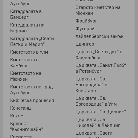
Аугсбург
Старото кметство на
Катедралата в
Мюнхен
Бамберг
Фрайбург
Катедралата на
Фугерай
Берлин
Хайделбергски замък
Катедралата „Свети
Цвингер
Петър и Мария“
Църква „Свети дух“ в
Кметството в Улм
Хайделберг
Кметството в
Църквата „Санкт Якоб“
Хамбург
в Ротенбург
Кметството на
Църквата „Св.
Мюнхен
Богородица“ в
Кметството на град
Констанц
Аугсбург
Църквата „Св.
Княжеска процесия
Богородица” в Улм
Констанц
Църквата „Св. Дионис“
Кохем
Църквата „Св.
Крепост
Николай“ в Лайпциг
"Кьонигсщайн"
Църквата „Свети
Крепостта