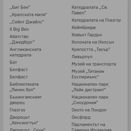
,,Биг Бен"
Катедралата ,,Св.
Павел"
,,Кралската миля"
Катедралата на Глазгоу
,,Сейнт Джайлс"
Кеймбридж
Il Big Ben
Ковънт Гардън
Абатство
,,Джедбург"
Колоната на Нелсън
Англиканската
Крепостта ,,Тауър"
катедрала
Ливърпул
Бат
Музей на транспорта
Белфаст
Музей „Титаник
Белфаст
Експириънс“
Библиотеката
Национален парк
„Линен Хол”
„Лейк дистрикт”
Бъкингамският
Национален парк
дворец
„Сноудония”
Глазгоу
Окото на Лондон
Дворецът
Оксфорд
,,Кенсингтън"
Парламентът на
Дворецът ,,Скун"
Северна Ирландия