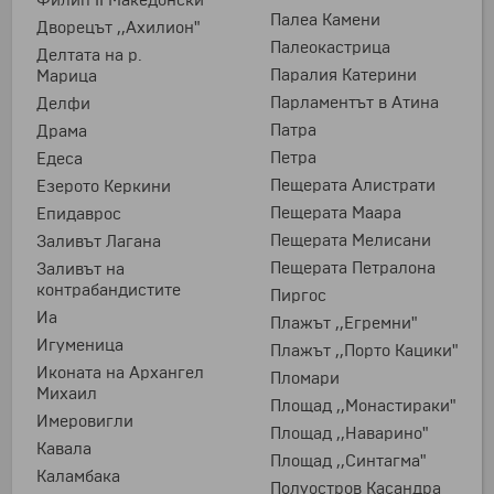
Филип II Македонски
Палеа Камени
Дворецът ,,Ахилион"
Палеокастрица
Делтата на р.
Паралия Катерини
Марица
Парламентът в Атина
Делфи
Патра
Драма
Петра
Едеса
Пещерата Алистрати
Езерото Керкини
Пещерата Маара
Епидаврос
Пещерата Мелисани
Заливът Лагана
Пещерата Петралона
Заливът на
контрабандистите
Пиргос
Иа
Плажът ,,Егремни"
Игуменица
Плажът ,,Порто Кацики"
Иконата на Архангел
Пломари
Михаил
Площад ,,Монастираки"
Имеровигли
Площад ,,Наварино"
Кавала
Площад ,,Синтагма"
Каламбака
Полуостров Касандра