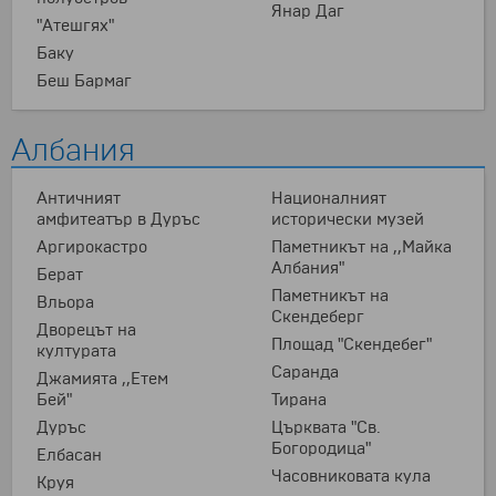
Янар Даг
"Атешгях"
Баку
Беш Бармаг
Албания
Античният
Националният
амфитеатър в Дуръс
исторически музей
Аргирокастро
Паметникът на ,,Майка
Албания"
Берат
Паметникът на
Вльора
Скендеберг
Дворецът на
Площад "Скендебег"
културата
Саранда
Джамията ,,Етем
Бей"
Тирана
Дуръс
Църквата "Св.
Богородица"
Елбасан
Часовниковата кула
Круя