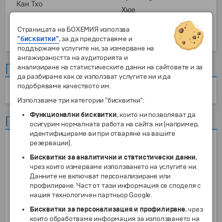
Кан Тхо
Хюе
Катедралата „Нотр
Дам"
Страницата на БОХЕМИЯ използва
Музея „Хо Ши Мин“
"бисквитки"
, за да предоставяме и
поддържаме услугите ни, за измерване на
ангажираността на аудиторията и
Гватемала
анализиране на статистическите данни на сайтовете и за
да разбираме как се използват услугите ни и да
подобряваме качеството им.
Антигуа
Използваме три категории "бисквитки":
Функционални бисквитки
, които ни позволяват да
Германия
осигурим нормалната работа на сайта ни (например,
идентифицираме ви при отваряне на вашите
Булевард
резервации).
Майсен
„Кьонигсалее“ в
Мемориална улица
Бисквитки за аналитични и статистически данни
,
Дюселдорф
"Бернауерщрасе"
чрез които измерваме използването на услугите ни.
Национален парк
Данните не включват персонализиране или
Мост "Бастай"
"Саксонска
профилиране. Част от тази информация се споделя с
Мостът „Мариенбрюке“
Швейцария"
нашия технологичен партньор Google.
Мостът „Хоенцолерн“
,,Терасата на граф
Бисквитки за персонализация и профилиране
, чрез
Мюнхен
Брюл''
които обработваме информация за използването на