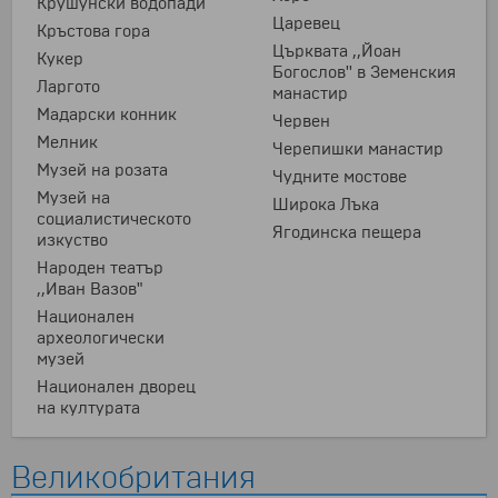
Крушунски водопади
Царевец
Кръстова гора
Църквата ,,Йоан
Кукер
Богослов'' в Земенския
Ларгото
манастир
Мадарски конник
Червен
Мелник
Черепишки манастир
Музей на розата
Чудните мостове
Музей на
Широка Лъка
социалистическото
Ягодинска пещера
изкуство
Народен театър
,,Иван Вазов"
Национален
археологически
музей
Национален дворец
на културата
Великобритания