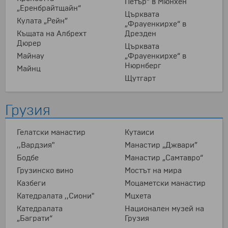
Петър“ в Мюнхен
„Еренбрайтщайн“
Църквата
Кулата „Рейн”
„Фрауенкирхе“ в
Къщата на Албрехт
Дрезден
Дюрер
Църквата
Майнау
„Фрауенкирхе“ в
Нюрнберг
Майнц
Щутгарт
Грузия
Гелатски манастир
Кутаиси
,,Вардзия"
Манастир „Джвари”
Бодбе
Манастир „Самтавро“
Грузинско вино
Мостът на мира
Казбеги
Моцаметски манастир
Катедралата ,,Сиони"
Мцхета
Катедралата
Национален музей на
„Баграти“
Грузия