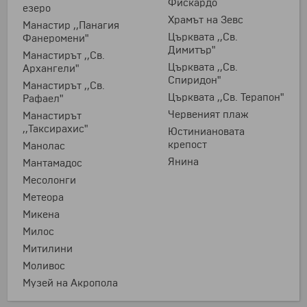
Фискардо
езеро
Храмът на Зевс
Манастир ,,Панагия
Църквата ,,Св.
Фанеромени"
Димитър"
Манастирът ,,Св.
Църквата ,,Св.
Архангели"
Спиридон"
Манастирът ,,Св.
Църквата ,,Св. Терапон"
Рафаел"
Червеният плаж
Манастирът
,,Таксирахис"
Юстиниановата
крепост
Манолас
Янина
Мантамадос
Месолонги
Метеора
Микена
Милос
Митилини
Моливос
Музей на Акропола