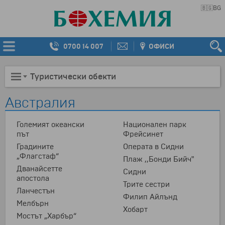
🇧🇬
BG
0700 14 007
ОФИСИ
Туристически обекти
Австралия
Големият океански
Национален парк
път
Фрейсинет
Градините
Операта в Сидни
„Флагстаф“
Плаж ,,Бонди Бийч"
Дванайсетте
Сидни
апостола
Трите сестри
Ланчестън
Филип Айлънд
Мелбърн
Хобарт
Мостът „Харбър“