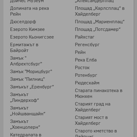
Дойчес Музеум
„Александерплац“
Долината на река
Площад „Карлсплац“ в
Рейн
Хайделберг
Дюселдорф
Площад „Мариенплац“
Езерото Кимзее
Площад „Потсдамер“
Езерото Кьонигсзее
Райхстаг
Ермитажът в
Регенсбург
Байройт
Рейн
Замък "
Река Елба
Албрехтсбург"
Росток
Замък "Морицбург"
Ротенбург
Замък "Пилниц"
Рюдесхайм
Замъкът „Еренбург“
Старата пинакотека в
Замъкът
Мюнхен
„Линдерхоф“
Старият град на
Замъкът
Хайделберг
„Нойшванщайн“
Старият мост в
Замъкът
Хайделберг
„Хоенцолерн“
Старото кметство в
Катедралата в
Лайпциг