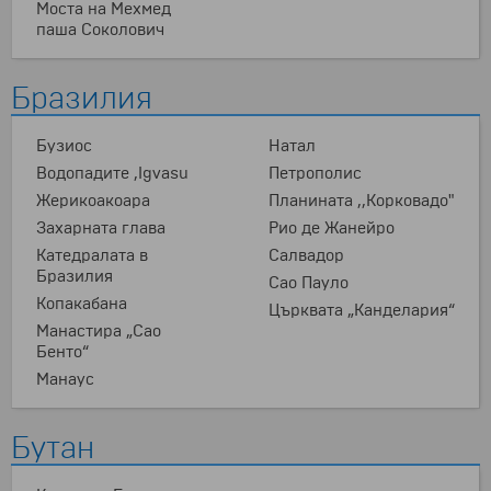
Моста на Мехмед
паша Соколович
Бразилия
Бузиос
Натал
Водопадите ,Igvasu
Петрополис
Жерикоакоара
Планината ,,Корковадо"
Захарната глава
Рио де Жанейро
Катедралата в
Салвадор
Бразилия
Сао Пауло
Копакабана
Църквата „Канделария“
Манастира „Сао
Бенто“
Манаус
Бутан