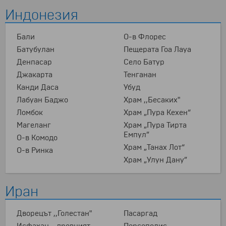
Индонезия
Бали
О-в Флорес
Батубулан
Пещерата Гоа Лауа
Денпасар
Село Батур
Джакарта
Тенганан
Канди Даса
Убуд
Лабуан Баджо
Храм ,,Бесаких"
Ломбок
Храм „Пура Кехен“
Магеланг
Храм „Пура Тирта
Емпул”
О-в Комодо
Храм „Танах Лот“
О-в Ринка
Храм „Улун Дану”
Иран
Дворецът ,,Голестан"
Пасаргад