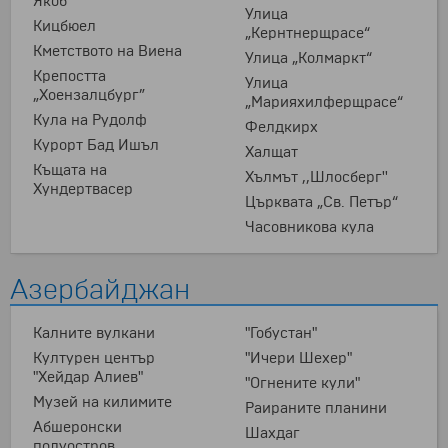
Якоб“
Улица
Кицбюел
„Кернтнерщрасе“
Кметството на Виена
Улица „Колмаркт“
Крепостта
Улица
„Хоензалцбург”
„Марияхилферщрасе“
Кула на Рудолф
Фелдкирх
Курорт Бад Ишъл
Халщат
Къщата на
Хълмът ,,Шлосберг''
Хундертвасер
Църквата „Св. Петър“
Часовникова кула
Азербайджан
Kалните вулкани
"Гобустан"
Kултурен център
"Ичери Шехер"
"Хейдар Алиев"
"Огнените кули"
Mузей на килимите
Раираните планини
Абшеронски
Шахдаг
полуостров