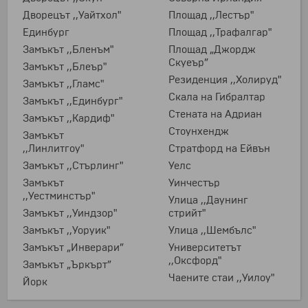
Дворецът ,,Уайтхол"
Площад ,,Лестър"
Единбург
Площад ,,Трафалгар"
Замъкът ,,Бленъм"
Площад „Джордж
Скуеър”
Замъкът ,,Блеър"
Резиденция ,,Холируд"
Замъкът ,,Гламс"
Скала на Гибралтар
Замъкът ,,Единбург"
Стената на Адриан
Замъкът ,,Кардиф"
Стоунхендж
Замъкът
,,Линлитгоу"
Стратфорд на Ейвън
Замъкът ,,Стърлинг"
Уелс
Замъкът
Уинчестър
,,Уестминстър"
Улица ,,Даунинг
Замъкът ,,Уиндзор"
стрийт"
Замъкът ,,Уоруик"
Улица ,,Шембълс"
Замъкът „Инверари”
Университетът
,,Оксфорд"
Замъкът „Ъркърт”
Чаените стаи ,,Уилоу"
Йорк