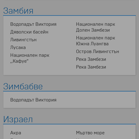
Замбия
Водопадът Виктория
Национален парк
Долен Замбези
Дяволски басейн
Национален парк
Ливингстън
Южна Луангва
Лусака
Остров Ливингстън
Национален парк
Река Замбези
,,Кафуе"
Река Замбези
Зимбабве
Водопадът Виктория
Израел
Акра
Мъртво море