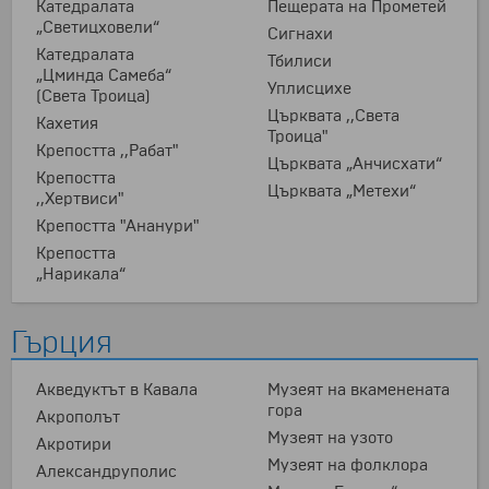
Катедралата
Пещерата на Прометей
„Светицховели“
Сигнахи
Катедралата
Тбилиси
„Цминда Самеба“
Уплисцихе
(Света Троица)
Църквата ,,Света
Кахетия
Троица"
Крепостта ,,Рабат"
Църквата „Анчисхати“
Крепостта
Църквата „Метехи“
,,Хертвиси"
Крепостта "Ананури"
Крепостта
„Нарикала“
Гърция
Акведуктът в Кавала
Музеят на вкаменената
гора
Акрополът
Музеят на узото
Акротири
Музеят на фолклора
Александруполис