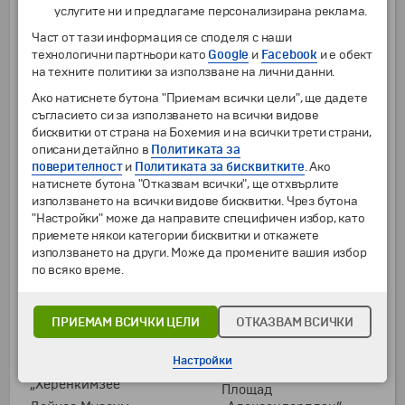
Мюнхенската
Аугсбург
услугите ни и предлагаме персонализирана реклама.
катедрала
Берлинската стена
Част от тази информация се споделя с наши
Национален парк
Бирария
технологични партньори като
Google
и
Facebook
и е обект
„Берхтесгаден“
„Хофбройхаус“
на техните политики за използване на лични данни.
Новата пинакотека в
Бранденбургската
Ако натиснете бутона "Приемам всички цели", ще дадете
Мюнхен
врата
съгласието си за използването на всички видове
"Новата резиденция'' в
бисквитки от страна на Бохемия и на всички трети страни,
Булевард „Унтер ден
Бамберг
описани детайлно в
Политиката за
Линден“
поверителност
и
Политиката за бисквитките
. Ако
Новата резиденция в
Връх ,,Цугшпице"
натиснете бутона "Отказвам всички", ще отхвърлите
Мюнхен
Гармиш-
използването на всички видове бисквитки. Чрез бутона
Нюрнбергската
Партенкирхен
"Настройки" може да направите специфичен избор, като
крепост
приемете някои категории бисквитки и откажете
Германският ъгъл
Операта „Земпер“
използването на други. Може да промените вашия избор
Град Потсдам
по всяко време.
Пазарният площад в
Дворецът „Манхайм“
Нюрнберг
Дворецът
Параклисът „Св.
„Нимфенбург“
ПРИЕМАМ ВСИЧКИ ЦЕЛИ
ОТКАЗВАМ ВСИЧКИ
Вартоломей“
Дворецът „Сан Суси“
Пивоварна
Настройки
Дворецът
"Радебергер"
„Херенкимзее“
Площад