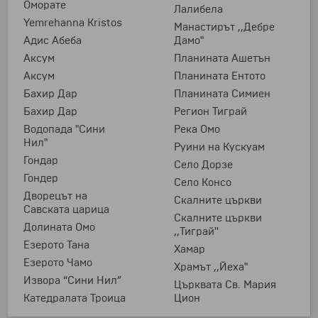
Оморате
Лалибела
Yemrehanna Kristos
Манастирът ,,Дебре
Адис Абеба
Дамо"
Аксум
Планината Ашетън
Аксум
Планината Ентото
Бахир Дар
Планината Симиен
Бахир Дар
Регион Тиграй
Водопада "Сини
Река Омо
Нил"
Руини на Кускуам
Гондар
Село Дорзе
Гондер
Село Консо
Дворецът на
Скалните църкви
Савската царицa
Скалните църкви
Долината Омо
,,Тиграй''
Езерото Тана
Хамар
Езерото Чамо
Храмът ,,Йеха"
Извора “Сини Нил”
Църквата Св. Мария
Катедралата Троица
Цион