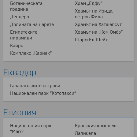
Ботаническата
Храм „Едфу“
градина
Храмът на Изида,
Дендера
остров Фила
Долината на царете
Храмът на Хатшепсут
Египетските
Храмът на „Ком Омбо“
пирамиди
Шарм Ел Шейх
Кайро
Комплекс „Карнак“
Еквадор
Галапагоските острови
Национален парк “Котопакси”
Етиопия
Националния парк
Кралския комплекс
''Маго"
Лалибела