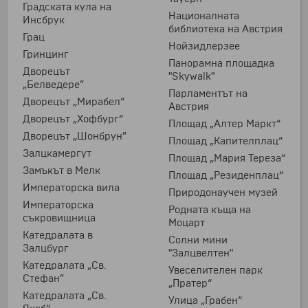
Градската кула на
Националната
Инсбрук
библиотека на Австрия
Грац
Нойзидлерзее
Гринцинг
Панорамна площадка
Дворецът
"Skywalk"
„Белведере”
Парламентът на
Дворецът „Мирабел“
Австрия
Дворецът „Хофбург“
Площад „Алтер Маркт“
Дворецът „Шонбрун”
Площад „Капителплац“
Залцкамергут
Площад „Мария Тереза“
Замъкът в Мелк
Площад „Резиденплац“
Императорска вила
Природонаучен музей
Императорска
Родната къща на
съкровищница
Моцарт
Катедралата в
Солни мини
Залцбург
"Залцвелтен"
Катедралата „Св.
Увеселителен парк
Стефан”
„Пратер“
Катедралата „Св.
Улица „Грабен“