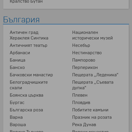
Кралство Бутан
България
Античен град
Национален
Хераклея Синтика
исторически музей
Античният театър
Несебър
Арбанаси
Нестинарство
Баница
Пампорово
Банско
Перперикон
Бачковски манастир
Пещерата ,,Леденика"
Белоградчишките
Пещерата ,,Съевата
скали
дупка"
Боянска църква
Плевен
Бургас
Пловдив
Българска роза
Побитите камъни
Варна
Празник на розата
Вароша
Река Дунав