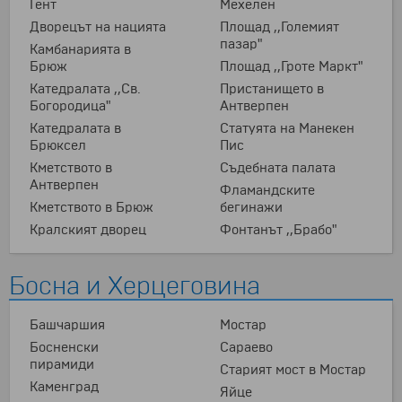
Гент
Мехелен
Дворецът на нацията
Площад ,,Големият
пазар"
Камбанарията в
Брюж
Площад ,,Гроте Маркт"
Катедралата ,,Св.
Пристанището в
Богородица"
Антверпен
Катедралата в
Статуята на Манекен
Брюксел
Пис
Кметството в
Съдебната палата
Антверпен
Фламандските
Кметството в Брюж
бегинажи
Кралският дворец
Фонтанът ,,Брабо"
Босна и Херцеговина
Башчаршия
Мостар
Босненски
Сараево
пирамиди
Старият мост в Мостар
Каменград
Яйце