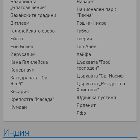
Базиликата
Назарет
„Благовещение“
Национален парк
Бахайските градини
"Тимна"
Витлеем
Рош-а-Никра
Галилейското езеро
Табха
Ейлат
Тверия
Ейн Бокек
Тел Авив
Йерусалим
Хайфа
Кана Галилейска
Църквата "Гроб
господен"
Капернаум
Църквата "Св. Йосиф"
Катедралата „Св.
Якоб“
Църквата „Рождество
Христово“
Кесария
Юдейска пустиня
Крепостта "Масада"
Ярденит
Кумран
Яфо
Индия