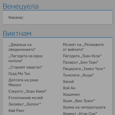
Венецуела
Каракас
Виетнам
,,Двореца на
Музеят на ,,Реликвите
обединението''
от войната"
,,Пагодата на една
Пагодата „Тран Куок“
колона''
Пазарът „Бен Тхан“
,,Старият квартал''
Пещерата „Тхиен Чунг“
Град Ми Тхо
Тунелите ,,Куши''
Делтата на река
Ханой
Меконг
Хой Ан
Езерото ,,Хоан Кием''
Хошимин
Етноложкия музей
Храм ,,Вин Транг''
Заливът ,,Халонг''
Храма на литературата
Кай Ранг
Храмът „Нгок Сон“