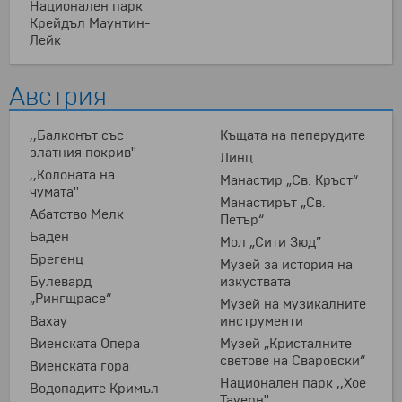
Национален парк
Крейдъл Маунтин-
Лейк
Австрия
,,Балконът със
Къщата на пеперудите
златния покрив''
Линц
,,Колоната на
Манастир „Св. Кръст“
чумата''
Манастирът „Св.
Абатство Мелк
Петър“
Баден
Мол „Сити Зюд”
Брегенц
Музей за история на
Булевард
изкуствата
„Рингщрасе“
Музей на музикалните
Вахау
инструменти
Виенската Oпера
Музей „Кристалните
светове на Сваровски“
Виенската гора
Национален парк ,,Хое
Водопадите Кримъл
Тауерн''