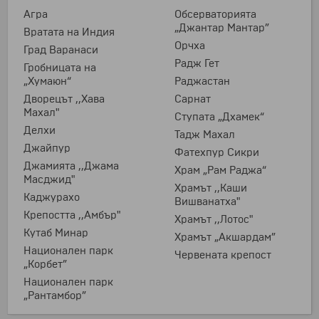
Агра
Обсерваторията
„Джантар Мантар”
Вратата на Индия
Орчха
Град Варанаси
Радж Гет
Гробницата на
„Хумаюн“
Раджастан
Дворецът ,,Хава
Сарнат
Махал"
Ступата „Дхамек“
Делхи
Тадж Махал
Джайпур
Фатехпур Сикри
Джамията ,,Джама
Храм „Рам Раджа“
Масджид"
Храмът ,,Каши
Каджурахо
Вишванатха"
Крепостта ,,Амбър"
Храмът ,,Лотос"
Кутаб Минар
Храмът „Акшардам”
Национален парк
Червената крепост
„Корбет”
Национален парк
„Рантамбор”