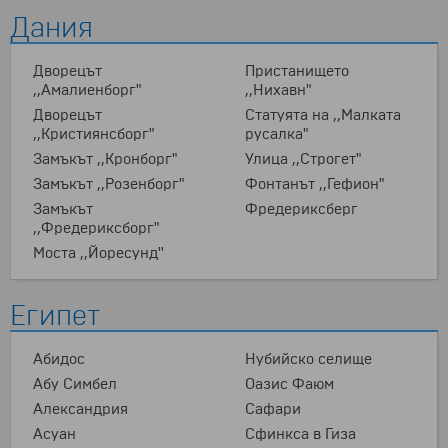
Дания
Дворецът
Пристанището
,,Амалиенборг"
,,Нихавн"
Дворецът
Статуята на ,,Малката
,,Кристиянсборг"
русалка"
Замъкът ,,Кронборг"
Улица ,,Строгет"
Замъкът ,,Розенборг"
Фонтанът ,,Гефион"
Замъкът
Фредериксбeрг
,,Фредериксборг"
Моста ,,Йоресунд''
Египет
Абидос
Нубийско селище
Абу Симбел
Оазис Фаюм
Александрия
Сафари
Асуан
Сфинкса в Гиза