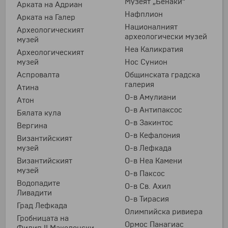
Музеят „Бенаки“
Арката на Адриан
Нафплион
Арката на Галер
Националният
Археологическият
археологически музей
музей
Неа Каликратия
Археологическият
музей
Нос Сунион
Аспровалта
Общинската градска
галерия
Атина
О-в Амулиани
Атон
О-в Антипаксос
Бялата кула
О-в Закинтос
Вергина
О-в Кефалония
Византийският
музей
О-в Лефкада
Византийският
О-в Неа Камени
музей
О-в Паксос
Водопадите
О-в Св. Ахил
Ливадити
О-в Тирасия
Град Лефкада
Олимпийска ривиера
Гробницата на
Ормос Панагиас