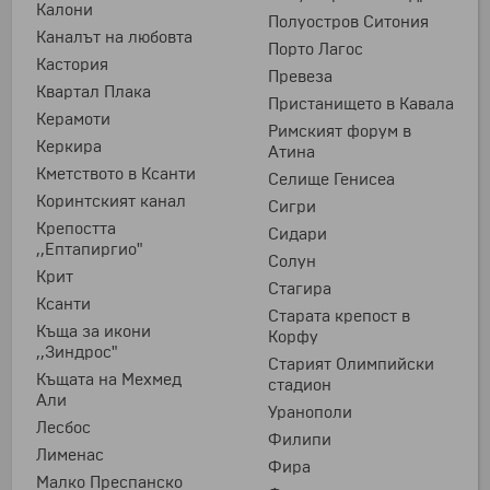
Калони
Полуостров Ситония
Каналът на любовта
Порто Лагос
Кастория
Превеза
Квартал Плака
Пристанището в Кавала
Керамоти
Римският форум в
Керкира
Атина
Кметството в Ксанти
Селище Генисеа
Коринтският канал
Сигри
Крепостта
Сидари
,,Ептапиргио"
Солун
Крит
Стагира
Ксанти
Старата крепост в
Къща за икони
Корфу
,,Зиндрос"
Старият Олимпийски
Къщата на Мехмед
стадион
Али
Уранополи
Лесбос
Филипи
Лименас
Фира
Малко Преспанско